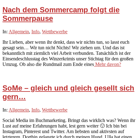
Nach dem Sommercamp folgt die
Sommerpause
2021-
In:
Allgemein
,
Info
,
Wettbewerbe
07-
Ihr Lieben, aber wenn ihr denkt, dass wir nichts tun, so lasst euch
08
gesagt sein… Wir tun nicht Nichts! Wir ziehen um. Und das ist
bekanntlich mit ziemlich viel Arbeit verbunden. Tatsächlich ist der
Einsendeschlusstag des Winzerkrimis unser Stichtag für den großen
Umzug. Ob also die Rundmail zum Ende eines
Mehr davon?
SoMe – gleich und gleich gesellt sich
gern…
2021-
In:
Allgemein
,
Info
,
Wettbewerbe
06-
Social Media im Buchmarketing. Bringt das wirklich was? Wenn ihr
25
Lust auf meine Erfahrungen habt, lest gern weiter 🙂 Ich bin bei
Instagram, Pinterest und Twitter. Am liebsten und aktivsten auf
letzterem. Dorthin gelangte ich durch meinen Hund. Ulla hat einen