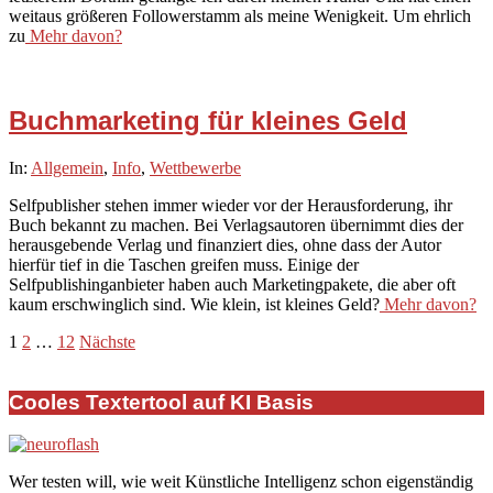
weitaus größeren Followerstamm als meine Wenigkeit. Um ehrlich
zu
Mehr davon?
Buchmarketing für kleines Geld
2021-
In:
Allgemein
,
Info
,
Wettbewerbe
06-
Selfpublisher stehen immer wieder vor der Herausforderung, ihr
11
Buch bekannt zu machen. Bei Verlagsautoren übernimmt dies der
herausgebende Verlag und finanziert dies, ohne dass der Autor
hierfür tief in die Taschen greifen muss. Einige der
Selfpublishinganbieter haben auch Marketingpakete, die aber oft
kaum erschwinglich sind. Wie klein, ist kleines Geld?
Mehr davon?
Seitennummerierung
1
2
…
12
Nächste
der
Cooles Textertool auf KI Basis
Beiträge
Wer testen will, wie weit Künstliche Intelligenz schon eigenständig