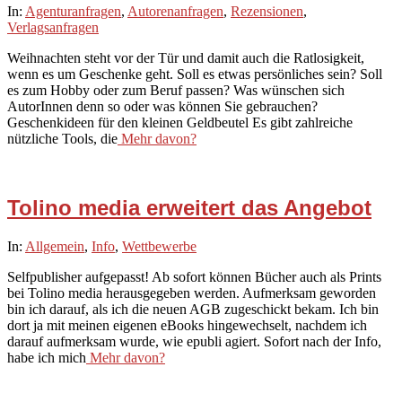
2021-
In:
Agenturanfragen
,
Autorenanfragen
,
Rezensionen
,
11-
Verlagsanfragen
10
Weihnachten steht vor der Tür und damit auch die Ratlosigkeit,
wenn es um Geschenke geht. Soll es etwas persönliches sein? Soll
es zum Hobby oder zum Beruf passen? Was wünschen sich
AutorInnen denn so oder was können Sie gebrauchen?
Geschenkideen für den kleinen Geldbeutel Es gibt zahlreiche
nützliche Tools, die
Mehr davon?
Tolino media erweitert das Angebot
2021-
In:
Allgemein
,
Info
,
Wettbewerbe
11-
Selfpublisher aufgepasst! Ab sofort können Bücher auch als Prints
09
bei Tolino media herausgegeben werden. Aufmerksam geworden
bin ich darauf, als ich die neuen AGB zugeschickt bekam. Ich bin
dort ja mit meinen eigenen eBooks hingewechselt, nachdem ich
darauf aufmerksam wurde, wie epubli agiert. Sofort nach der Info,
habe ich mich
Mehr davon?