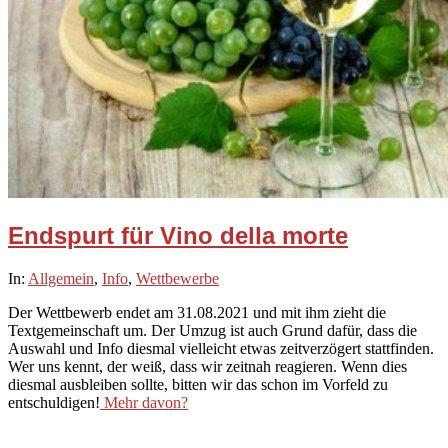
Endspurt für Vino della morte
2021-
In:
Allgemein
,
Info
,
Wettbewerbe
08-
Der Wettbewerb endet am 31.08.2021 und mit ihm zieht die
14
Textgemeinschaft um. Der Umzug ist auch Grund dafür, dass die
Auswahl und Info diesmal vielleicht etwas zeitverzögert stattfinden.
Wer uns kennt, der weiß, dass wir zeitnah reagieren. Wenn dies
diesmal ausbleiben sollte, bitten wir das schon im Vorfeld zu
entschuldigen!
Mehr davon?