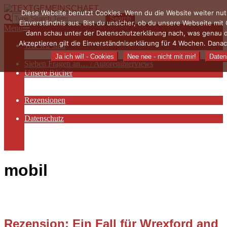
Skip
Diese Website benutzt Cookies. Wenn du die Website weiter nut
to
TEXTGEMEINSCHAFT
Search
Einverständnis aus. Bist du unsicher, ob du unsere Webseite mit
content
Primary
Menu
dann schau unter der Datenschutzerklärung nach, was genau 
Navigation
Akzeptieren gilt die Einverständniserklärung für 4 Wochen. Danac
Wer wir sind
Menu
Die Hauptakteurinnen
Ja ich will - Cookies
Nee nee - nicht mit mir!
Daten
Sieben Fragen an… / Autoreninterviews
Unsere Bücher
Autorenservices
Autorenprofile
Rezensionen
Rezensionen auf Lovelybooks
Datenschutz
Näheres zu Cookies
AGB
Impressum
mobil
Rezension: Ein Fall für Wrexford and