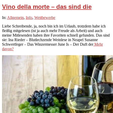
Vino della morte – das sind die
2021-
In:
Allgemein
,
Info
,
Wettbewerbe
09-
Liebe Schreibende, ja, noch bin ich im Urlaub, trotzdem habe ich
23
fleißig mitgelesen (ist ja auch mehr Freude als Arbeit) und auch
meine Mitlesenden haben ihre Favoriten schnell gefunden. Das sind
sie: Ina Rieder – Blutlechzende Weinlese in Neapel Susanne
Schwertfeger – Das Winzermesser June Is – Der Duft der
Mehr
davon?