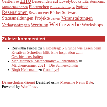
Info
Leserunden auf Lovelybooks
Gastbeitrag
Literaturmonat
Plotwochen
Projekte
Mitmachaktionen
Pressemitteilungen
Rezensionen
Software
Rezis unserer Bücher
Veranstaltungen
Statusmeldungen Projekte
Umfrage
Wettbewerbe
Werbung
Workshops
Verlagsanfragen
Zuletzt kommentiert
Roswitha Friebel
zu
Gastbeitrag: 5 Gründe wie Lesen beim
Kreativen Schreiben hilft: Eine Inspiration zum
Geschichtenschaffen
Mär, Märchen, Märchenrallye - Schreibtrieb
zu
Märchensommer 2021 – Die Schneekönigin
Birgit Hedemann
zu
Good bye!
Datenschutzerklärung
Designed using
Magazine News Byte
.
Powered by
WordPress
.