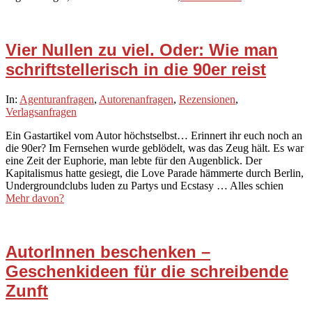
Vier Nullen zu viel. Oder: Wie man
schriftstellerisch in die 90er reist
2021-
In:
Agenturanfragen
,
Autorenanfragen
,
Rezensionen
,
12-
Verlagsanfragen
18
Ein Gastartikel vom Autor höchstselbst… Erinnert ihr euch noch an
die 90er? Im Fernsehen wurde geblödelt, was das Zeug hält. Es war
eine Zeit der Euphorie, man lebte für den Augenblick. Der
Kapitalismus hatte gesiegt, die Love Parade hämmerte durch Berlin,
Undergroundclubs luden zu Partys und Ecstasy … Alles schien
Mehr davon?
AutorInnen beschenken –
Geschenkideen für die schreibende
Zunft