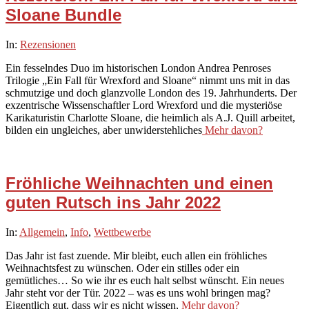
Sloane Bundle
2025-
In:
Rezensionen
08-
Ein fesselndes Duo im historischen London Andrea Penroses
23
Trilogie „Ein Fall für Wrexford and Sloane“ nimmt uns mit in das
schmutzige und doch glanzvolle London des 19. Jahrhunderts. Der
exzentrische Wissenschaftler Lord Wrexford und die mysteriöse
Karikaturistin Charlotte Sloane, die heimlich als A.J. Quill arbeitet,
bilden ein ungleiches, aber unwiderstehliches
Mehr davon?
Fröhliche Weihnachten und einen
guten Rutsch ins Jahr 2022
2021-
In:
Allgemein
,
Info
,
Wettbewerbe
12-
Das Jahr ist fast zuende. Mir bleibt, euch allen ein fröhliches
22
Weihnachtsfest zu wünschen. Oder ein stilles oder ein
gemütliches… So wie ihr es euch halt selbst wünscht. Ein neues
Jahr steht vor der Tür. 2022 – was es uns wohl bringen mag?
Eigentlich gut, dass wir es nicht wissen,
Mehr davon?