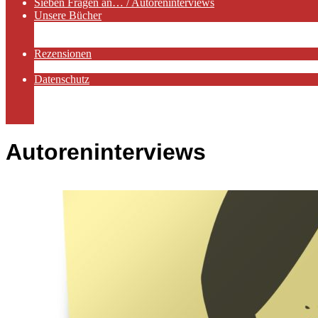
Sieben Fragen an… / Autoreninterviews
Unsere Bücher
Autorenservices
Autorenprofile
Rezensionen
Rezensionen auf Lovelybooks
Datenschutz
Näheres zu Cookies
AGB
Impressum
Autoreninterviews