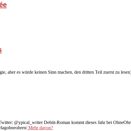
ée
s
logie, aber es würde keinen Sinn machen, den dritten Teil zuerst zu lese
: Twitter: @ypical_writer Debüt-Roman kommt dieses Jahr bei OhneOhr
rlagohneohren/
Mehr davon?