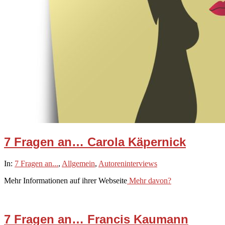
7 Fragen an… Carola Käpernick
2021-
In:
7 Fragen an...
,
Allgemein
,
Autoreninterviews
02-
Mehr Informationen auf ihrer Webseite
Mehr davon?
20
7 Fragen an… Francis Kaumann