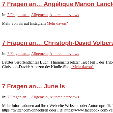
7 Fragen an… Angélique Manon Lancl
2021-
In:
7 Fragen an...
,
Allgemein
,
Autoreninterviews
02-
Mehr von ihr auf Instagram
Mehr davon?
06
7 Fragen an… Christoph-David Volber
2021-
In:
7 Fragen an...
,
Allgemein
,
Autoreninterviews
02-
Letztes veröffentlichtes Buch: Tharamants letzter Tag (Teil 1 der Tri
05
Christoph-David: Amazon.de: Kindle-Shop
Mehr davon?
7 Fragen an… June Is
2021-
In:
7 Fragen an...
,
Allgemein
,
Autoreninterviews
02-
Mehr Informationen auf ihrer Webseite Webseite oder Autorenprofil
04
https://twitter.com/ohneohren oder FB: https://www.facebook.com/Ve