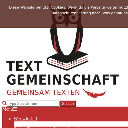
Skip
Diese Website benutzt Cookies. Wenn du die Website weiter nutzt
to
Datenschutzerklärung nach, was genau das
content
TEXTGEMEINSCHAFT
Search
Primary
Menu
Navigation
Wer wir sind
Menu
Die Hauptakteurinnen