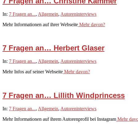
7 Fragen an… Christine Kämmer
2021-
In:
7 Fragen an...
,
Allgemein
,
Autoreninterviews
02-
Mehr Informationen auf ihrer Webseite
Mehr davon?
09
7 Fragen an… Herbert Glaser
2021-
In:
7 Fragen an...
,
Allgemein
,
Autoreninterviews
02-
Mehr Infos auf seiner Webseite
Mehr davon?
08
7 Fragen an… Lillith Windprincess
2021-
In:
7 Fragen an...
,
Allgemein
,
Autoreninterviews
02-
Mehr Informationen auf ihrem Autorenprofil bei Instagram
Mehr dav
07