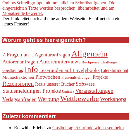
Online-Schreibgruppe mit monatlichen Schreibaufgaben. Die
eingereichten Texte werden besprochen, überarbeitet und am
Monatsende bewertet.
Der Link leitet euch auf eine andere Webseite. Es öffnet sich ein
neues Fenster!
Worum geht es hier eigentlich?
Allgemein
7 Fragen an...
Agenturanfragen
Autoreninterviews
Autorenanfragen
Buchpreise
Challenge
Info
Leserunden auf Lovelybooks
Gastbeitrag
Literaturmonat
Plotwochen
Projekte
Mitmachaktionen
Pressemitteilungen
Rezensionen
Software
Rezis unserer Bücher
Veranstaltungen
Statusmeldungen Projekte
Umfrage
Wettbewerbe
Werbung
Workshops
Verlagsanfragen
Zuletzt kommentiert
Roswitha Friebel
zu
Gastbeitrag: 5 Gründe wie Lesen beim