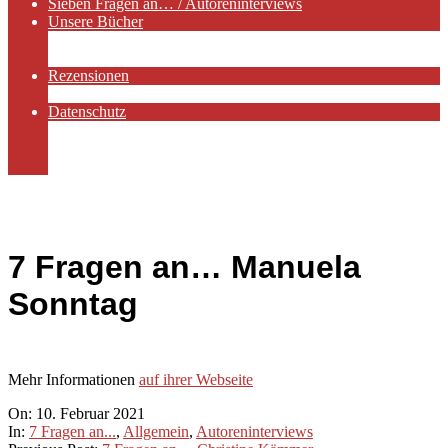
Sieben Fragen an… / Autoreninterviews
Unsere Bücher
Autorenservices
Autorenprofile
Rezensionen
Rezensionen auf Lovelybooks
Datenschutz
Näheres zu Cookies
AGB
Impressum
7 Fragen an… Manuela
Sonntag
Mehr Informationen
auf ihrer Webseite
2021-
On:
10. Februar 2021
02-
In:
7 Fragen an...
,
Allgemein
,
Autoreninterviews