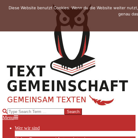
Skip
Diese Website benutzt Cookies. Wenn du die Website weiter nutzt
to
genau das
content
TEXTGEMEINSCHAFT
Search
Primary
Menu
Navigation
Wer wir sind
Menu
Die Hauptakteurinnen