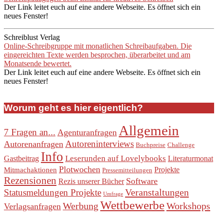
Der Link leitet euch auf eine andere Webseite. Es öffnet sich ein
neues Fenster!
Schreiblust Verlag
Online-Schreibgruppe mit monatlichen Schreibaufgaben. Die
eingereichten Texte werden besprochen, überarbeitet und am
Monatsende bewertet.
Der Link leitet euch auf eine andere Webseite. Es öffnet sich ein
neues Fenster!
Worum geht es hier eigentlich?
Allgemein
7 Fragen an...
Agenturanfragen
Autoreninterviews
Autorenanfragen
Buchpreise
Challenge
Info
Leserunden auf Lovelybooks
Gastbeitrag
Literaturmonat
Plotwochen
Projekte
Mitmachaktionen
Pressemitteilungen
Rezensionen
Software
Rezis unserer Bücher
Veranstaltungen
Statusmeldungen Projekte
Umfrage
Wettbewerbe
Werbung
Workshops
Verlagsanfragen