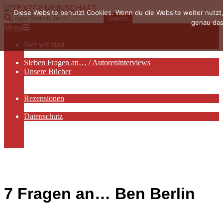
Skip
Diese Website benutzt Cookies. Wenn du die Website weiter nutzt
to
TEXTGEMEINSCHAFT
Search
genau das
content
Primary
Menu
Navigation
Wer wir sind
Menu
Die Hauptakteurinnen
Sieben Fragen an… / Autoreninterviews
Unsere Bücher
Autorenservices
Autorenprofile
Rezensionen
Rezensionen auf Lovelybooks
Datenschutz
Näheres zu Cookies
AGB
Impressum
7 Fragen an… Ben Berlin