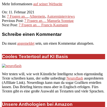
Mehr Informationen
auf seiner Webseite
2021-
On:
11. Februar 2021
02-
In:
7 Fragen an...
,
Allgemein
,
Autoreninterviews
11
Previous Post:
7 Fragen an… Manuela Sonntag
Next Post:
7 Fragen an… Francis Kaumann
Schreibe einen Kommentar
Du musst
angemeldet
sein, um einen Kommentar abzugeben.
Cooles Textertool auf KI Basis
Wer testen will, wie weit Künstliche Intelligenz schon eigenständig
Texte schreiben kann, der sollte unbedingt
Neuroflash
ausprobieren
(Affiliate Link). Neuerdings kann man da sogar Grafiken erstellen
lassen. Das Briefing hierzu muss aber in Englisch erfolgen. Fürs
Texten gibt es eine große Auswahl an Textarten und viele Sprachen.
Unsere Anthologien bei Amazon