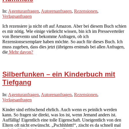
2020-
In:
Agenturanfragen
,
Autorenanfragen
,
Rezensionen
,
10-
Verlagsanfragen
05
Ich rezensiere ja nicht oft auf Amazon. Aber bei diesem Buch schien
es mir nötig. Wie einige vielleicht wissen, bin ich im Presseverteiler
von Benevento und bekomme Anfragen, ob ich
Rezensionsexemplare haben möchte. So auch für dieses Buch. Ich
muss zugeben, dass dies jetzt (übrigens erstmals bei allen Anfragen,
die
Mehr davon?
Silberfunken – ein Kinderbuch mit
Tiefgang
2020-
In:
Agenturanfragen
,
Autorenanfragen
,
Rezensionen
,
10-
Verlagsanfragen
05
Kinder sind erfrischend ehrlich. Auch wenn es peinlich werden
kann. So fragen sie direkt, was los ist, wenn Jemand anders ist.
Auffällig! Eigentlich eine tolle Eigenschaft. Uneigentlich von den
Eltern oft nicht erwünscht. „Pschhhhttt!“, zischt es da schnell mal