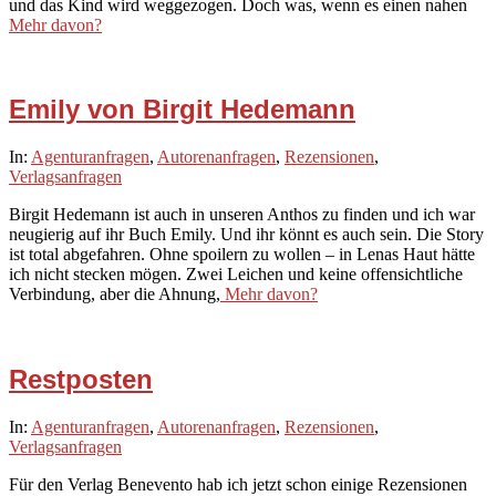
und das Kind wird weggezogen. Doch was, wenn es einen nahen
Mehr davon?
Emily von Birgit Hedemann
2020-
In:
Agenturanfragen
,
Autorenanfragen
,
Rezensionen
,
08-
Verlagsanfragen
26
Birgit Hedemann ist auch in unseren Anthos zu finden und ich war
neugierig auf ihr Buch Emily. Und ihr könnt es auch sein. Die Story
ist total abgefahren. Ohne spoilern zu wollen – in Lenas Haut hätte
ich nicht stecken mögen. Zwei Leichen und keine offensichtliche
Verbindung, aber die Ahnung,
Mehr davon?
Restposten
2020-
In:
Agenturanfragen
,
Autorenanfragen
,
Rezensionen
,
08-
Verlagsanfragen
21
Für den Verlag Benevento hab ich jetzt schon einige Rezensionen