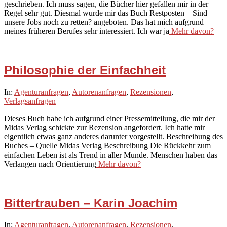
geschrieben. Ich muss sagen, die Bücher hier gefallen mir in der
Regel sehr gut. Diesmal wurde mir das Buch Restposten – Sind
unsere Jobs noch zu retten? angeboten. Das hat mich aufgrund
meines früheren Berufes sehr interessiert. Ich war ja
Mehr davon?
Philosophie der Einfachheit
2020-
In:
Agenturanfragen
,
Autorenanfragen
,
Rezensionen
,
08-
Verlagsanfragen
21
Dieses Buch habe ich aufgrund einer Pressemitteilung, die mir der
Midas Verlag schickte zur Rezension angefordert. Ich hatte mir
eigentlich etwas ganz anderes darunter vorgestellt. Beschreibung des
Buches – Quelle Midas Verlag Beschreibung Die Rückkehr zum
einfachen Leben ist als Trend in aller Munde. Menschen haben das
Verlangen nach Orientierung
Mehr davon?
Bittertrauben – Karin Joachim
2020-
In:
Agenturanfragen
,
Autorenanfragen
,
Rezensionen
,