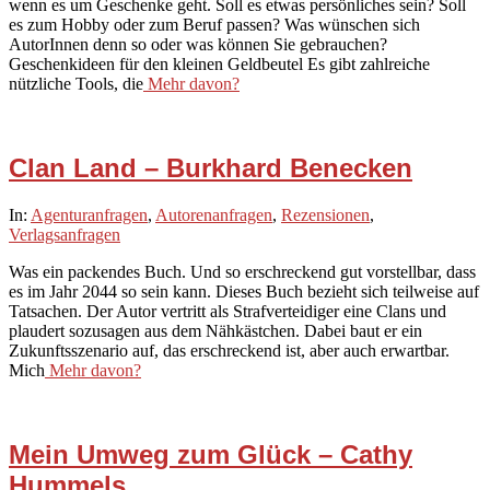
wenn es um Geschenke geht. Soll es etwas persönliches sein? Soll
es zum Hobby oder zum Beruf passen? Was wünschen sich
AutorInnen denn so oder was können Sie gebrauchen?
Geschenkideen für den kleinen Geldbeutel Es gibt zahlreiche
nützliche Tools, die
Mehr davon?
Clan Land – Burkhard Benecken
2020-
In:
Agenturanfragen
,
Autorenanfragen
,
Rezensionen
,
10-
Verlagsanfragen
30
Was ein packendes Buch. Und so erschreckend gut vorstellbar, dass
es im Jahr 2044 so sein kann. Dieses Buch bezieht sich teilweise auf
Tatsachen. Der Autor vertritt als Strafverteidiger eine Clans und
plaudert sozusagen aus dem Nähkästchen. Dabei baut er ein
Zukunftsszenario auf, das erschreckend ist, aber auch erwartbar.
Mich
Mehr davon?
Mein Umweg zum Glück – Cathy
Hummels