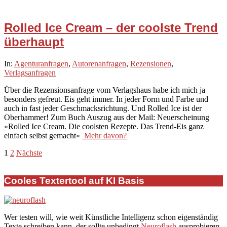
Rolled Ice Cream – der coolste Trend
überhaupt
2020-
In:
Agenturanfragen
,
Autorenanfragen
,
Rezensionen
,
07-
Verlagsanfragen
28
Über die Rezensionsanfrage vom Verlagshaus habe ich mich ja
besonders gefreut. Eis geht immer. In jeder Form und Farbe und
auch in fast jeder Geschmacksrichtung. Und Rolled Ice ist der
Oberhammer! Zum Buch Auszug aus der Mail: Neuerscheinung
»Rolled Ice Cream. Die coolsten Rezepte. Das Trend-Eis ganz
einfach selbst gemacht«
Mehr davon?
Seitennummerierung
1
2
Nächste
der
Cooles Textertool auf KI Basis
Beiträge
Wer testen will, wie weit Künstliche Intelligenz schon eigenständig
Texte schreiben kann, der sollte unbedingt
Neuroflash
ausprobieren