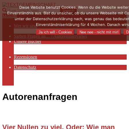
Skip
Diese Website benutzt Cookies. Wenn du die Website weiter
to
TEXTGEMEINSCHAFT
Search
Einverständnis aus. Bist du unsicher, ob du unsere Webseite mit 
content
Primary
Menu
unter der Datenschutzerklärung nach, was genau das bedeutet
Navigation
Einverständniserklärung für 4 Wochen. Danach wirs
Wer wir sind
Menu
Die Hauptakteurinnen
Ja ich will - Cookies
Nee nee - nicht mit mir!
D
Sieben Fragen an… / Autoreninterviews
Unsere Bücher
Autorenservices
Autorenprofile
Rezensionen
Rezensionen auf Lovelybooks
Datenschutz
Näheres zu Cookies
AGB
Impressum
Autorenanfragen
Vier Nullen zu viel. Oder: Wie man