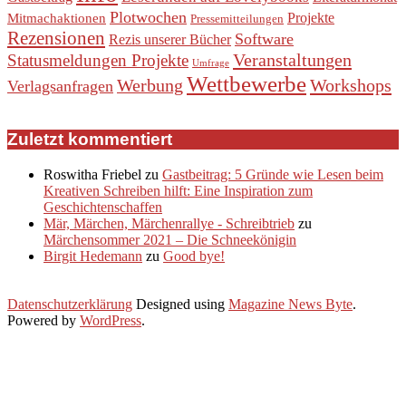
Plotwochen
Projekte
Mitmachaktionen
Pressemitteilungen
Rezensionen
Software
Rezis unserer Bücher
Veranstaltungen
Statusmeldungen Projekte
Umfrage
Wettbewerbe
Werbung
Workshops
Verlagsanfragen
Zuletzt kommentiert
Roswitha Friebel
zu
Gastbeitrag: 5 Gründe wie Lesen beim
Kreativen Schreiben hilft: Eine Inspiration zum
Geschichtenschaffen
Mär, Märchen, Märchenrallye - Schreibtrieb
zu
Märchensommer 2021 – Die Schneekönigin
Birgit Hedemann
zu
Good bye!
Datenschutzerklärung
Designed using
Magazine News Byte
.
Powered by
WordPress
.