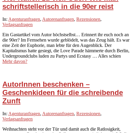
schriftstellerisch in die 90er reist
2021-
In:
Agenturanfragen
,
Autorenanfragen
,
Rezensionen
,
12-
Verlagsanfragen
18
Ein Gastartikel vom Autor höchstselbst… Erinnert ihr euch noch an
die 90er? Im Fernsehen wurde geblödelt, was das Zeug hält. Es war
eine Zeit der Euphorie, man lebte für den Augenblick. Der
Kapitalismus hatte gesiegt, die Love Parade hämmerte durch Berlin,
Undergroundclubs luden zu Partys und Ecstasy … Alles schien
Mehr davon?
AutorInnen beschenken –
Geschenkideen für die schreibende
Zunft
2021-
In:
Agenturanfragen
,
Autorenanfragen
,
Rezensionen
,
11-
Verlagsanfragen
10
Weihnachten steht vor der Tür und damit auch die Ratlosigkeit,