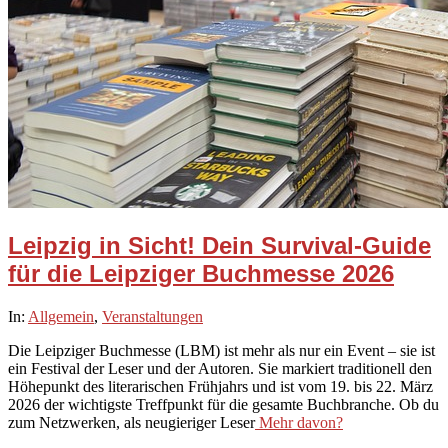
Leipzig in Sicht! Dein Survival-Guide
für die Leipziger Buchmesse 2026
2026-
In:
Allgemein
,
Veranstaltungen
01-
Die Leipziger Buchmesse (LBM) ist mehr als nur ein Event – sie ist
31
ein Festival der Leser und der Autoren. Sie markiert traditionell den
Höhepunkt des literarischen Frühjahrs und ist vom 19. bis 22. März
2026 der wichtigste Treffpunkt für die gesamte Buchbranche. Ob du
zum Netzwerken, als neugieriger Leser
Mehr davon?