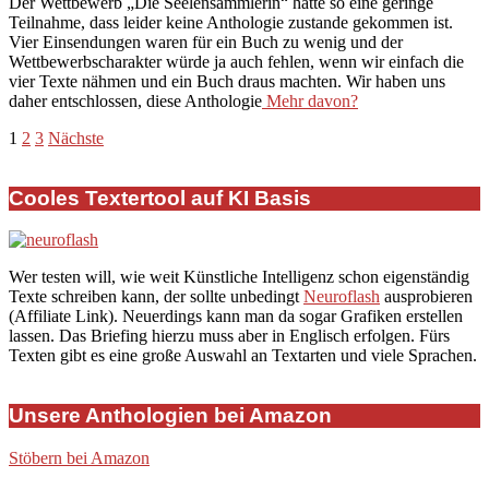
Der Wettbewerb „Die Seelensammlerin“ hatte so eine geringe
03
Teilnahme, dass leider keine Anthologie zustande gekommen ist.
Vier Einsendungen waren für ein Buch zu wenig und der
Wettbewerbscharakter würde ja auch fehlen, wenn wir einfach die
vier Texte nähmen und ein Buch draus machten. Wir haben uns
daher entschlossen, diese Anthologie
Mehr davon?
Seitennummerierung
1
2
3
Nächste
der
Cooles Textertool auf KI Basis
Beiträge
Wer testen will, wie weit Künstliche Intelligenz schon eigenständig
Texte schreiben kann, der sollte unbedingt
Neuroflash
ausprobieren
(Affiliate Link). Neuerdings kann man da sogar Grafiken erstellen
lassen. Das Briefing hierzu muss aber in Englisch erfolgen. Fürs
Texten gibt es eine große Auswahl an Textarten und viele Sprachen.
Unsere Anthologien bei Amazon
Stöbern bei Amazon