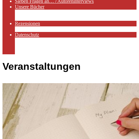
Sieben Fragen an… / Autoreninterviews
Unsere Bücher
Autorenservices
Autorenprofile
Rezensionen
Rezensionen auf Lovelybooks
Datenschutz
Näheres zu Cookies
AGB
Impressum
Veranstaltungen