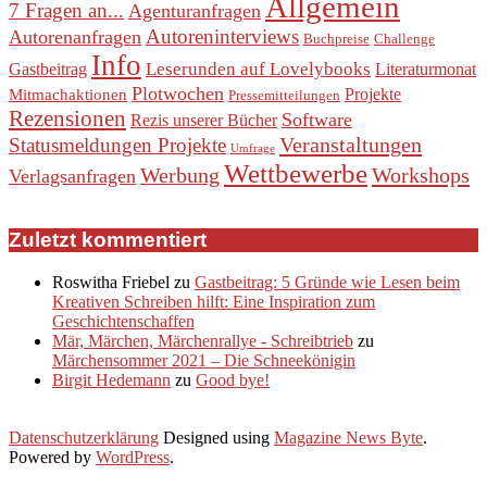
Allgemein
7 Fragen an...
Agenturanfragen
Autoreninterviews
Autorenanfragen
Buchpreise
Challenge
Info
Leserunden auf Lovelybooks
Gastbeitrag
Literaturmonat
Plotwochen
Projekte
Mitmachaktionen
Pressemitteilungen
Rezensionen
Software
Rezis unserer Bücher
Veranstaltungen
Statusmeldungen Projekte
Umfrage
Wettbewerbe
Werbung
Workshops
Verlagsanfragen
Zuletzt kommentiert
Roswitha Friebel
zu
Gastbeitrag: 5 Gründe wie Lesen beim
Kreativen Schreiben hilft: Eine Inspiration zum
Geschichtenschaffen
Mär, Märchen, Märchenrallye - Schreibtrieb
zu
Märchensommer 2021 – Die Schneekönigin
Birgit Hedemann
zu
Good bye!
Datenschutzerklärung
Designed using
Magazine News Byte
.
Powered by
WordPress
.