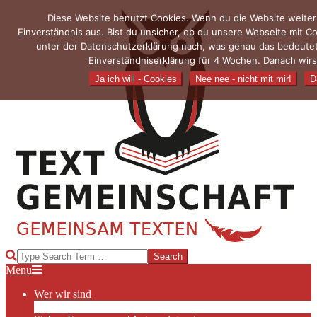
Skip
Diese Website benutzt Cookies. Wenn du die Website weiter
to
Einverständnis aus. Bist du unsicher, ob du unsere Webseite mit 
content
unter der Datenschutzerklärung nach, was genau das bedeutet
Einverständniserklärung für 4 Wochen. Danach wirs
Ja ich will - Cookies
Nee nee - nicht mit mir!
D
TEXTGEMEINSCHAFT
Search
Primary
Menu
Navigation
Wer wir sind
Menu
Die Hauptakteurinnen