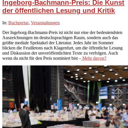
Ingeborg-Bachmann-Preis: Die Kunst
der öffentlichen Lesung und Kritik
2026-
In:
Buchpreise
,
Veranstaltungen
02-
Der Ingeborg-Bachmann-Preis ist nicht nur eine der bedeutendsten
11
Auszeichnungen im deutschsprachigen Raum, sondern auch das
größte mediale Spektakel der Literatur. Jedes Jahr im Sommer
blicken die Feuilletons nach Klagenfurt, um die öffentliche Lesung
und Diskussion der unveröffentlichten Texte zu verfolgen. Auch
wenn du nicht für den Preis nominiert bist –
Mehr davon?