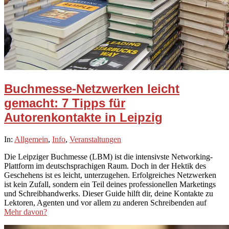
Buchmesse-Netzwerken leicht
gemacht: 7 Tipps für
Autorenkontakte in Leipzig
2026-
In:
Allgemein
,
Info
,
Veranstaltungen
02-
Die Leipziger Buchmesse (LBM) ist die intensivste Networking-
19
Plattform im deutschsprachigen Raum. Doch in der Hektik des
Geschehens ist es leicht, unterzugehen. Erfolgreiches Netzwerken
ist kein Zufall, sondern ein Teil deines professionellen Marketings
und Schreibhandwerks. Dieser Guide hilft dir, deine Kontakte zu
Lektoren, Agenten und vor allem zu anderen Schreibenden auf
Mehr davon?