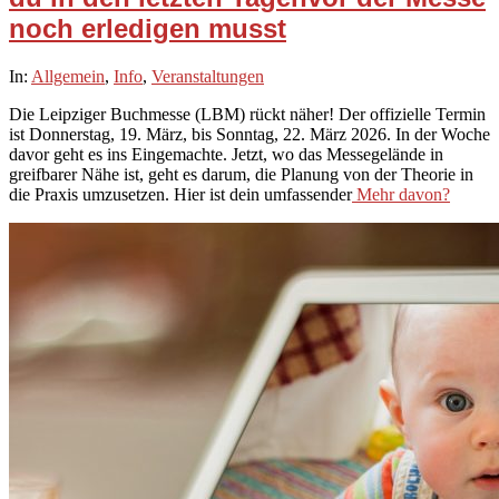
noch erledigen musst
2026-
In:
Allgemein
,
Info
,
Veranstaltungen
03-
Die Leipziger Buchmesse (LBM) rückt näher! Der offizielle Termin
01
ist Donnerstag, 19. März, bis Sonntag, 22. März 2026. In der Woche
davor geht es ins Eingemachte. Jetzt, wo das Messegelände in
greifbarer Nähe ist, geht es darum, die Planung von der Theorie in
die Praxis umzusetzen. Hier ist dein umfassender
Mehr davon?