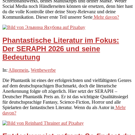
Schreibhandwerks, deines Manuskripts und deiner Marke. Weder
Social Media noch Händlerseiten können sie ersetzen, denn hier hast
du die volle Kontrolle über deine Story-Relevanz und deine
Kommunikation. Dieser erste Teil unserer Serie
Mehr davon?
Phantastische Literatur im Fokus:
Der SERAPH 2026 und seine
Bedeutung
2026-
In:
Allgemein
,
Wettbewerbe
03-
Die Phantastik ist eines der erfolgreichsten und vielfältigsten Genres
15
auf dem deutschsprachigen Buchmarkt, doch die literarische
Anerkennung folgte oft zögerlich. Hier setzt der SERAPH –
Deutscher Phantastik Preis an. Er ist das wichtigste Qualitätssiegel
für deutschsprachige Fantasy, Science-Fiction, Horror und alle
Spielarten der fantastischen Literatur. Wenn du als Autor in
Mehr
davon?