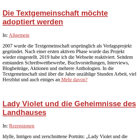
Die Textgemeinschaft möchte
adoptiert werden
2026-
In:
Allgemein
06-
2007 wurde die Textgemeinschaft ursprünglich als Verlagsprojekt
20
gegründet. Nach einer ersten aktiven Phase wurde das Projekt
wieder eingestellt. 2019 habe ich die Webseite reaktiviert. Seitdem
entstanden Schreibwettbewerbe, Buchvorstellungen, Interviews,
Blogbeiträge, Aktionen und mehrere Anthologien. In die
Textgemeinschaft sind über die Jahre unzählige Stunden Arbeit, viel
Herzblut und auch einiges an
Mehr davon?
Lady Violet und die Geheimnisse des
Landhauses
2026-
In:
Rezensionen
07-
Idylle, Intrigen und zerschnittene Porträts: „Lady Violet und die
25