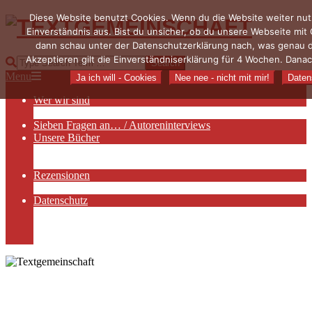
Diese Website benutzt Cookies. Wenn du die Website weiter nut
Skip
Einverständnis aus. Bist du unsicher, ob du unsere Webseite mit
to
content
dann schau unter der Datenschutzerklärung nach, was genau 
TEXTGEMEINSCHAFT
Akzeptieren gilt die Einverständniserklärung für 4 Wochen. Danac
Search
Primary
Menu
Ja ich will - Cookies
Nee nee - nicht mit mir!
Daten
Navigation
Wer wir sind
Menu
Die Hauptakteurinnen
Sieben Fragen an… / Autoreninterviews
Unsere Bücher
Autorenservices
Autorenprofile
Rezensionen
Rezensionen auf Lovelybooks
Datenschutz
Näheres zu Cookies
AGB
Impressum
Sticky