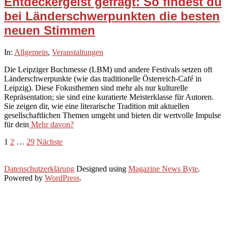
Entdeckergeist gefragt: So findest du
bei Länderschwerpunkten die besten
neuen Stimmen
2026-
In:
Allgemein
,
Veranstaltungen
03-
Die Leipziger Buchmesse (LBM) und andere Festivals setzen oft
12
Länderschwerpunkte (wie das traditionelle Österreich-Café in
Leipzig). Diese Fokusthemen sind mehr als nur kulturelle
Repräsentation; sie sind eine kuratierte Meisterklasse für Autoren.
Sie zeigen dir, wie eine literarische Tradition mit aktuellen
gesellschaftlichen Themen umgeht und bieten dir wertvolle Impulse
für dein
Mehr davon?
Seitennummerierung
1
2
…
29
Nächste
der
Datenschutzerklärung
Designed using
Magazine News Byte
.
Beiträge
Powered by
WordPress
.