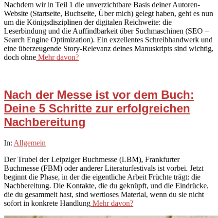
Nachdem wir in Teil 1 die unverzichtbare Basis deiner Autoren-
29
Website (Startseite, Buchseite, Über mich) gelegt haben, geht es nun
um die Königsdisziplinen der digitalen Reichweite: die
Leserbindung und die Auffindbarkeit über Suchmaschinen (SEO –
Search Engine Optimization). Ein exzellentes Schreibhandwerk und
eine überzeugende Story-Relevanz deines Manuskripts sind wichtig,
doch ohne
Mehr davon?
Nach der Messe ist vor dem Buch:
Deine 5 Schritte zur erfolgreichen
Nachbereitung
2026-
In:
Allgemein
03-
Der Trubel der Leipziger Buchmesse (LBM), Frankfurter
26
Buchmesse (FBM) oder anderer Literaturfestivals ist vorbei. Jetzt
beginnt die Phase, in der die eigentliche Arbeit Früchte trägt: die
Nachbereitung. Die Kontakte, die du geknüpft, und die Eindrücke,
die du gesammelt hast, sind wertloses Material, wenn du sie nicht
sofort in konkrete Handlung
Mehr davon?