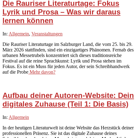
Die Rauriser Literaturtage: Fokus
Lyrik und Prosa – Was wir daraus
lernen können
2026-
In:
Allgemein
,
Veranstaltungen
03-
Die Rauriser Literaturtage im Salzburger Land, die vom 25. bis 29.
22
März 2026 stattfinden, sind ein einzigartiges Phänomen. Fernab des
urbanen Messetrubels konzentriert sich dieses traditionsreiche
Festival auf die reine Sprachkunst: Lyrik und Prosa stehen im
Fokus. Es ist ein Muss für jeden Autor, der sein Schreibhandwerk
auf die Probe
Mehr davon?
Aufbau deiner Autoren-Website: Dein
digitales Zuhause (Teil 1: Die Basis)
2026-
In:
Allgemein
03-
In der heutigen Literaturwelt ist deine Website das Herzstück deiner
19
professionellen Präsenz. Sie ist das digitale Zuhause deines