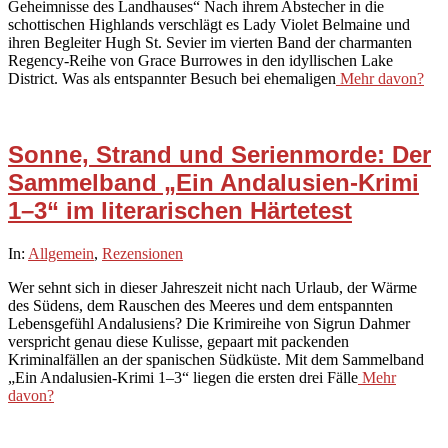
Geheimnisse des Landhauses“ Nach ihrem Abstecher in die
schottischen Highlands verschlägt es Lady Violet Belmaine und
ihren Begleiter Hugh St. Sevier im vierten Band der charmanten
Regency-Reihe von Grace Burrowes in den idyllischen Lake
District. Was als entspannter Besuch bei ehemaligen
Mehr davon?
Sonne, Strand und Serienmorde: Der
Sammelband „Ein Andalusien-Krimi
1–3“ im literarischen Härtetest
2026-
In:
Allgemein
,
Rezensionen
06-
Wer sehnt sich in dieser Jahreszeit nicht nach Urlaub, der Wärme
20
des Südens, dem Rauschen des Meeres und dem entspannten
Lebensgefühl Andalusiens? Die Krimireihe von Sigrun Dahmer
verspricht genau diese Kulisse, gepaart mit packenden
Kriminalfällen an der spanischen Südküste. Mit dem Sammelband
„Ein Andalusien-Krimi 1–3“ liegen die ersten drei Fälle
Mehr
davon?