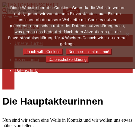
Skip
Diese Website benutzt Cookies. Wenn du die Website weiter
to
TEXTGEMEINSCHAFT
Search
nutzt, gehen wir von deinem Einverständnis aus. Bist du
content
Primary
Menu
unsicher, ob du unsere Webseite mit Cookies nutzen
Navigation
möchtest, dann schau unter der Datenschutzerklärung nach,
Wer wir sind
Menu
was genau das bedeutet. Nach dem Akzeptieren gilt die
Die Hauptakteurinnen
Einverständniserklärung für 4 Wochen. Danach wirst du erneut
Sieben Fragen an… / Autoreninterviews
Unsere Bücher
gefragt.
Autorenservices
Ja ich will - Cookies
Nee nee - nicht mit mir!
Autorenprofile
Rezensionen
Datenschutzerklärung
Rezensionen auf Lovelybooks
Datenschutz
Näheres zu Cookies
AGB
Impressum
Die Hauptakteurinnen
Nun sind wir schon eine Weile in Kontakt und wir wollen uns etwas
näher vorstellen.