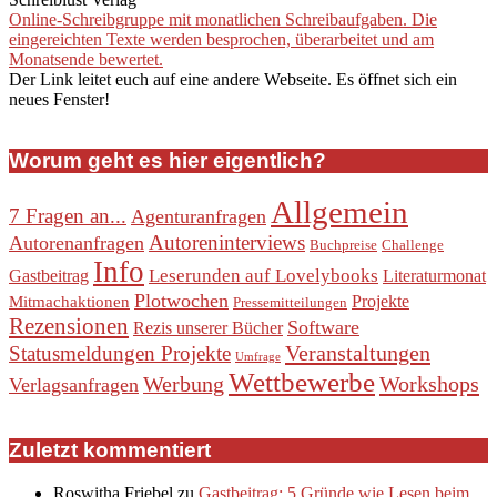
Online-Schreibgruppe mit monatlichen Schreibaufgaben. Die
eingereichten Texte werden besprochen, überarbeitet und am
Monatsende bewertet.
Der Link leitet euch auf eine andere Webseite. Es öffnet sich ein
neues Fenster!
Worum geht es hier eigentlich?
Allgemein
7 Fragen an...
Agenturanfragen
Autoreninterviews
Autorenanfragen
Buchpreise
Challenge
Info
Leserunden auf Lovelybooks
Gastbeitrag
Literaturmonat
Plotwochen
Projekte
Mitmachaktionen
Pressemitteilungen
Rezensionen
Software
Rezis unserer Bücher
Veranstaltungen
Statusmeldungen Projekte
Umfrage
Wettbewerbe
Werbung
Workshops
Verlagsanfragen
Zuletzt kommentiert
Roswitha Friebel
zu
Gastbeitrag: 5 Gründe wie Lesen beim