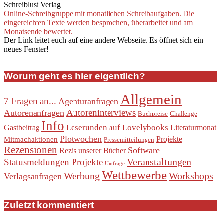
Schreiblust Verlag
Online-Schreibgruppe mit monatlichen Schreibaufgaben. Die
eingereichten Texte werden besprochen, überarbeitet und am
Monatsende bewertet.
Der Link leitet euch auf eine andere Webseite. Es öffnet sich ein
neues Fenster!
Worum geht es hier eigentlich?
Allgemein
7 Fragen an...
Agenturanfragen
Autoreninterviews
Autorenanfragen
Buchpreise
Challenge
Info
Leserunden auf Lovelybooks
Gastbeitrag
Literaturmonat
Plotwochen
Projekte
Mitmachaktionen
Pressemitteilungen
Rezensionen
Software
Rezis unserer Bücher
Veranstaltungen
Statusmeldungen Projekte
Umfrage
Wettbewerbe
Werbung
Workshops
Verlagsanfragen
Zuletzt kommentiert