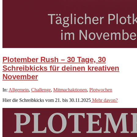
Plotember Rush – 30 Tage, 30
Schreibkicks für deinen kreativen
November
2025-
In:
Allgemein
,
Challenge
,
Mitmachaktionen
,
Plotwochen
11-
Hier die Schreibkicks vom 21. bis 30.11.2025
Mehr davon?
21