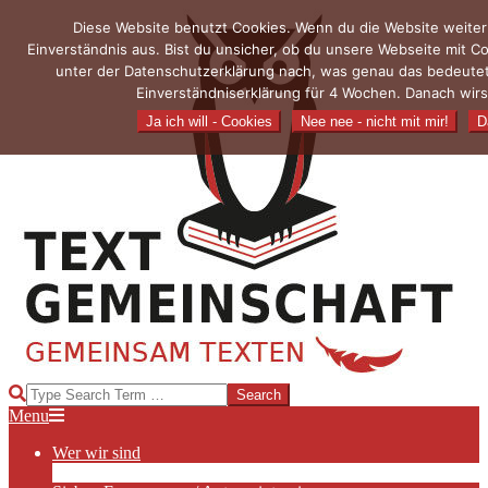
Skip
Diese Website benutzt Cookies. Wenn du die Website weiter
to
Einverständnis aus. Bist du unsicher, ob du unsere Webseite mit 
content
unter der Datenschutzerklärung nach, was genau das bedeutet
Einverständniserklärung für 4 Wochen. Danach wirs
Ja ich will - Cookies
Nee nee - nicht mit mir!
D
TEXTGEMEINSCHAFT
Search
Primary
Menu
Navigation
Wer wir sind
Menu
Die Hauptakteurinnen