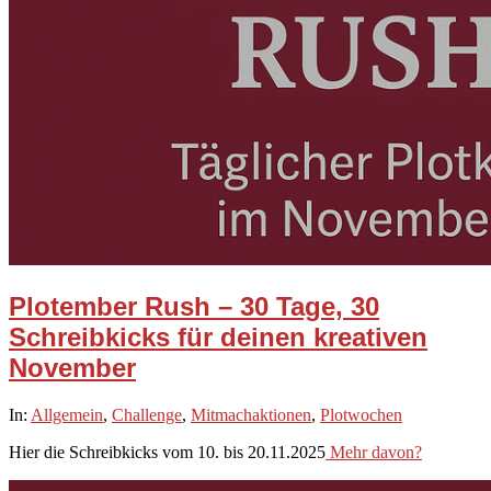
Plotember Rush – 30 Tage, 30
Schreibkicks für deinen kreativen
November
2025-
In:
Allgemein
,
Challenge
,
Mitmachaktionen
,
Plotwochen
11-
Hier die Schreibkicks vom 10. bis 20.11.2025
Mehr davon?
10