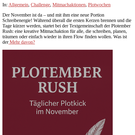
2025-
In:
Allgemein
,
Challenge
,
Mitmachaktionen
,
Plotwochen
11-
Der November ist da – und mit ihm eine neue Portion
01
Schreibenergie! Während überall die ersten Kerzen brennen und die
Tage kürzer werden, startet bei der Textgemeinschaft der Plotember
Rush: eine kreative Mitmachaktion für alle, die schreiben, planen,
träumen oder einfach wieder in ihren Flow finden wollen. Was ist
der
Mehr davon?