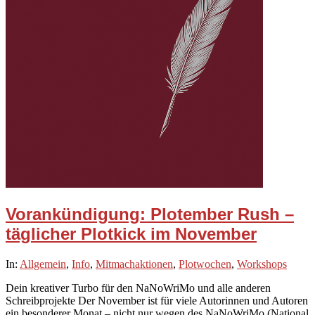
Vorankündigung: Plotember Rush –
täglicher Plotkick im November
2025-
In:
Allgemein
,
Info
,
Mitmachaktionen
,
Plotwochen
,
Workshops
10-
Dein kreativer Turbo für den NaNoWriMo und alle anderen
13
Schreibprojekte Der November ist für viele Autorinnen und Autoren
ein besonderer Monat – nicht nur wegen des NaNoWriMo (National