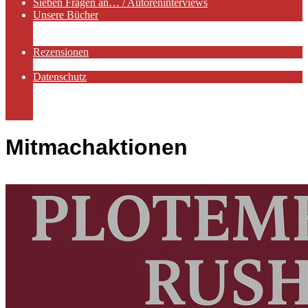
Sieben Fragen an… / Autoreninterviews
Unsere Bücher
Autorenservices
Autorenprofile
Rezensionen
Rezensionen auf Lovelybooks
Datenschutz
Näheres zu Cookies
AGB
Impressum
Mitmachaktionen