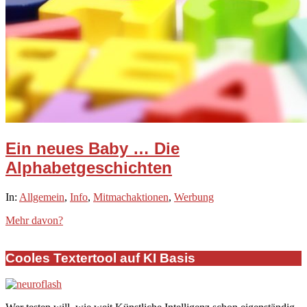
Ein neues Baby … Die
Alphabetgeschichten
2020-
In:
Allgemein
,
Info
,
Mitmachaktionen
,
Werbung
06-
Mehr davon?
29
Cooles Textertool auf KI Basis