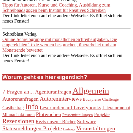
Tipps für Autoren, Kurse und Coaching, Ausbildung zum
Schreibpädagogen beim Institut für kreatives Schreiben
Der Link leitet euch auf eine andere Webseite. Es öffnet sich ein
neues Fenster!
Schreiblust Verlag
Online-Schreibgruppe mit monatlichen Schreibaufgaben. Die
eingereichten Texte werden besprochen, überarbeitet und am
Monatsende bewertet.
Der Link leitet euch auf eine andere Webseite. Es öffnet sich ein
neues Fenster!
Worum geht es hier eigentlich?
Allgemein
7 Fragen an...
Agenturanfragen
Autoreninterviews
Autorenanfragen
Buchpreise
Challenge
Info
Leserunden auf Lovelybooks
Gastbeitrag
Literaturmonat
Plotwochen
Projekte
Mitmachaktionen
Pressemitteilungen
Rezensionen
Software
Rezis unserer Bücher
Veranstaltungen
Statusmeldungen Projekte
Umfrage