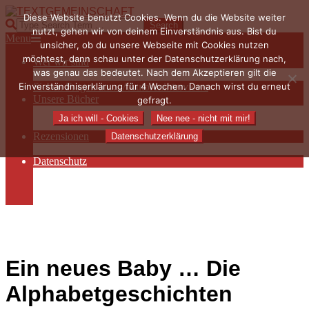
Skip
Diese Website benutzt Cookies. Wenn du die Website weiter
to
TEXTGEMEINSCHAFT
Search
nutzt, gehen wir von deinem Einverständnis aus. Bist du
content
Primary
Menu
unsicher, ob du unsere Webseite mit Cookies nutzen
Navigation
möchtest, dann schau unter der Datenschutzerklärung nach,
Wer wir sind
Menu
was genau das bedeutet. Nach dem Akzeptieren gilt die
Die Hauptakteurinnen
Einverständniserklärung für 4 Wochen. Danach wirst du erneut
Sieben Fragen an… / Autoreninterviews
Unsere Bücher
gefragt.
Autorenservices
Ja ich will - Cookies
Nee nee - nicht mit mir!
Autorenprofile
Rezensionen
Datenschutzerklärung
Rezensionen auf Lovelybooks
Datenschutz
Näheres zu Cookies
AGB
Impressum
Ein neues Baby … Die
Alphabetgeschichten