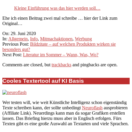
Kleine Einführung was das hier werden soll…
Ehe ich einen Beitrag zwei mal schreibe … hier der Link zum
Original…
2020-
On:
29. Juni 2020
06-
In:
Allgemein
,
Info
,
Mitmachaktionen
,
Werbung
29
Previous Post:
Bildzitate – auf welchen Produkten wirken sie
besonders gut?
Next Post:
Literatur im Sommer – Wann, Was, Wo?
Comments are closed, but
trackbacks
and pingbacks are open.
Cooles Textertool auf KI Basis
Wer testen will, wie weit Künstliche Intelligenz schon eigenständig
Texte schreiben kann, der sollte unbedingt
Neuroflash
ausprobieren
(Affiliate Link). Neuerdings kann man da sogar Grafiken erstellen
lassen. Das Briefing hierzu muss aber in Englisch erfolgen. Fürs
Texten gibt es eine große Auswahl an Textarten und viele Sprachen.