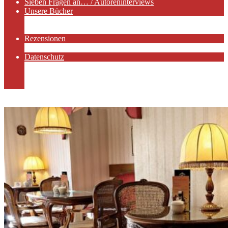
Sieben Fragen an… / Autoreninterviews
Unsere Bücher
Autorenservices
Autorenprofile
Rezensionen
Rezensionen auf Lovelybooks
Datenschutz
Näheres zu Cookies
AGB
Impressum