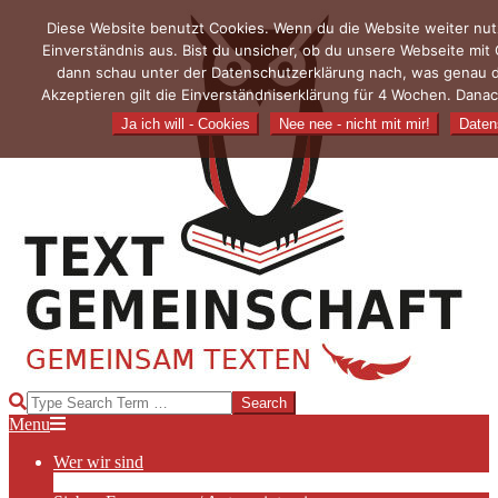
Skip
Diese Website benutzt Cookies. Wenn du die Website weiter nut
to
Einverständnis aus. Bist du unsicher, ob du unsere Webseite mit
content
dann schau unter der Datenschutzerklärung nach, was genau 
Akzeptieren gilt die Einverständniserklärung für 4 Wochen. Danac
Ja ich will - Cookies
Nee nee - nicht mit mir!
Daten
TEXTGEMEINSCHAFT
Search
Primary
Menu
Navigation
Wer wir sind
Menu
Die Hauptakteurinnen