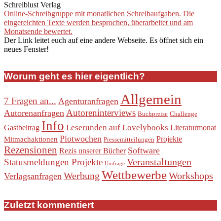
Schreiblust Verlag
Online-Schreibgruppe mit monatlichen Schreibaufgaben. Die
eingereichten Texte werden besprochen, überarbeitet und am
Monatsende bewertet.
Der Link leitet euch auf eine andere Webseite. Es öffnet sich ein
neues Fenster!
Worum geht es hier eigentlich?
Allgemein
7 Fragen an...
Agenturanfragen
Autoreninterviews
Autorenanfragen
Buchpreise
Challenge
Info
Leserunden auf Lovelybooks
Gastbeitrag
Literaturmonat
Plotwochen
Projekte
Mitmachaktionen
Pressemitteilungen
Rezensionen
Software
Rezis unserer Bücher
Veranstaltungen
Statusmeldungen Projekte
Umfrage
Wettbewerbe
Werbung
Workshops
Verlagsanfragen
Zuletzt kommentiert