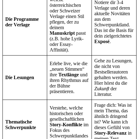
Notiere dir 3-4
österreichischen
Verlage und deren
oder Schweizer
aktuelle Novitäten
Verlage einen Stil
Die Programme
aus dem
pflegen, der zu
der Verlage
Schwerpunktland.
deinem
Das ist die Basis für
Manuskript
passt
dein zielgerichtetes
(z.B. hohe Lyrik-
Exposé
.
oder Essay-
Affinität).
Gehe zu Lesungen,
Erlebe live, wie die
die nicht von
„neuen Stimmen“
Bestsellerautoren
ihre
Textlänge
und
Die Lesungen
gehalten werden.
ihren Rhythmus auf
Hier hörst du die
der Bühne
Zukunft
der
präsentieren.
Literatur.
Frage dich: Was ist
Verstehe, welche
mein Thema, das
historischen oder
ähnlich dringend
gesellschaftlichen
Thematische
ist? Wie kann ich
Story-Konflikte
im
Schwerpunkte
dieses Gefühl von
Fokus des
Story-Relevanz
in
Schwerpunktlandes
meinen Text