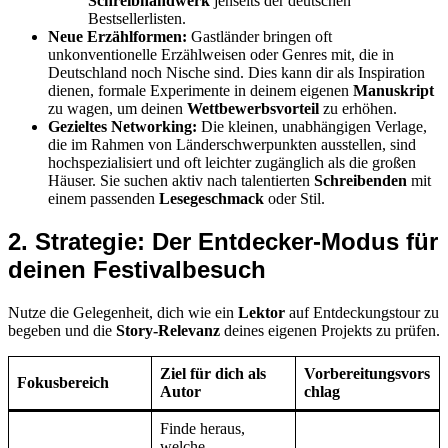
Schreibhandwerk
jenseits der deutschen
Bestsellerlisten.
Neue Erzählformen:
Gastländer bringen oft
unkonventionelle Erzählweisen oder Genres mit, die in
Deutschland noch Nische sind. Dies kann dir als Inspiration
dienen, formale Experimente in deinem eigenen
Manuskript
zu wagen, um deinen
Wettbewerbsvorteil
zu erhöhen.
Gezieltes Networking:
Die kleinen, unabhängigen Verlage,
die im Rahmen von Länderschwerpunkten ausstellen, sind
hochspezialisiert und oft leichter zugänglich als die großen
Häuser. Sie suchen aktiv nach talentierten
Schreibenden
mit
einem passenden
Lesegeschmack
oder Stil.
2. Strategie: Der Entdecker-Modus für
deinen Festivalbesuch
Nutze die Gelegenheit, dich wie ein
Lektor
auf Entdeckungstour zu
begeben und die
Story-Relevanz
deines eigenen Projekts zu prüfen.
Ziel für dich als
Vorbereitungsvors
Fokusbereich
Autor
chlag
Finde heraus,
welche