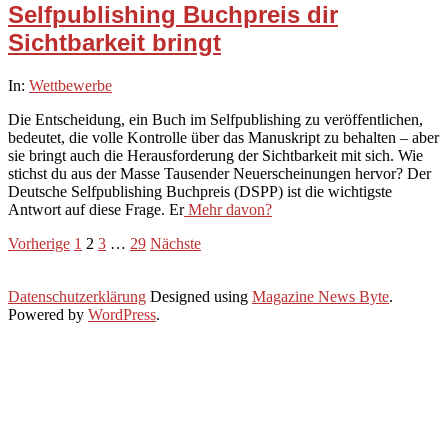
Selfpublishing Buchpreis dir
Sichtbarkeit bringt
2026-
In:
Wettbewerbe
02-
Die Entscheidung, ein Buch im Selfpublishing zu veröffentlichen,
07
bedeutet, die volle Kontrolle über das Manuskript zu behalten – aber
sie bringt auch die Herausforderung der Sichtbarkeit mit sich. Wie
stichst du aus der Masse Tausender Neuerscheinungen hervor? Der
Deutsche Selfpublishing Buchpreis (DSPP) ist die wichtigste
Antwort auf diese Frage. Er
Mehr davon?
Seitennummerierung
Vorherige
1
2
3
…
29
Nächste
der
Datenschutzerklärung
Designed using
Magazine News Byte
.
Beiträge
Powered by
WordPress
.