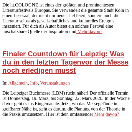
Die lit.COLOGNE ist eines der größten und prominentesten
05
Literaturfestivals Europas. Sie verwandelt die gesamte Stadt Köln in
einen Lesesaal, der nicht nur neue Titel feiert, sondern auch die
Literatur selbst als gesellschaftliches und kulturelles Ereignis
inszeniert. Für dich als Autor bietet ein solches Festival eine
unschätzbare Quelle der Inspiration und
Mehr davon?
Finaler Countdown für Leipzig: Was
du in den letzten Tagenvor der Messe
noch erledigen musst
2026-
In:
Allgemein
,
Info
,
Veranstaltungen
03-
Die Leipziger Buchmesse (LBM) rückt näher! Der offizielle Termin
01
ist Donnerstag, 19. März, bis Sonntag, 22. März 2026. In der Woche
davor geht es ins Eingemachte. Jetzt, wo das Messegelände in
greifbarer Nähe ist, geht es darum, die Planung von der Theorie in
die Praxis umzusetzen. Hier ist dein umfassender
Mehr davon?