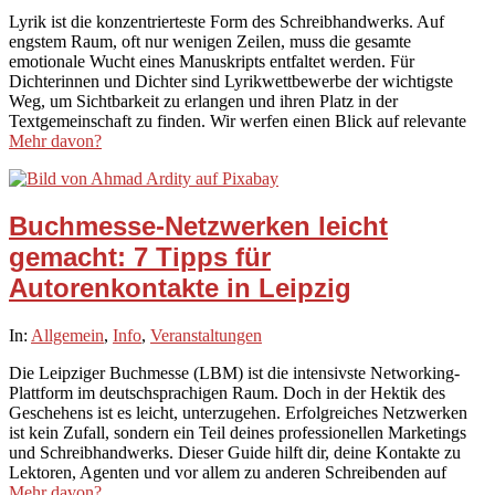
02-
Lyrik ist die konzentrierteste Form des Schreibhandwerks. Auf
22
engstem Raum, oft nur wenigen Zeilen, muss die gesamte
emotionale Wucht eines Manuskripts entfaltet werden. Für
Dichterinnen und Dichter sind Lyrikwettbewerbe der wichtigste
Weg, um Sichtbarkeit zu erlangen und ihren Platz in der
Textgemeinschaft zu finden. Wir werfen einen Blick auf relevante
Mehr davon?
Buchmesse-Netzwerken leicht
gemacht: 7 Tipps für
Autorenkontakte in Leipzig
2026-
In:
Allgemein
,
Info
,
Veranstaltungen
02-
Die Leipziger Buchmesse (LBM) ist die intensivste Networking-
19
Plattform im deutschsprachigen Raum. Doch in der Hektik des
Geschehens ist es leicht, unterzugehen. Erfolgreiches Netzwerken
ist kein Zufall, sondern ein Teil deines professionellen Marketings
und Schreibhandwerks. Dieser Guide hilft dir, deine Kontakte zu
Lektoren, Agenten und vor allem zu anderen Schreibenden auf
Mehr davon?