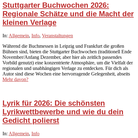
Stuttgarter Buchwochen 2026:
Regionale Schätze und die Macht der
kleinen Verlage
2026-
In:
Allgemein
,
Info
,
Veranstaltungen
02-
Während die Buchmessen in Leipzig und Frankfurt die großen
26
Bühnen sind, bieten die Stuttgarter Buchwochen (traditionell Ende
November/Anfang Dezember, aber hier als zeitlich passendes
Vorbild genutzt) eine konzentrierte Atmosphäre, um die Vielfalt der
regionalen und unabhängigen Verlage zu entdecken. Für dich als
Autor sind diese Wochen eine hervorragende Gelegenheit, abseits
Mehr davon?
Lyrik für 2026: Die schönsten
Lyrikwettbewerbe und wie du dein
Gedicht polierst
2026-
In:
Allgemein
,
Info