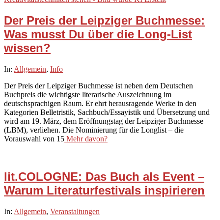
Der Preis der Leipziger Buchmesse:
Was musst Du über die Long-List
wissen?
2026-
In:
Allgemein
,
Info
03-
Der Preis der Leipziger Buchmesse ist neben dem Deutschen
08
Buchpreis die wichtigste literarische Auszeichnung im
deutschsprachigen Raum. Er ehrt herausragende Werke in den
Kategorien Belletristik, Sachbuch/Essayistik und Übersetzung und
wird am 19. März, dem Eröffnungstag der Leipziger Buchmesse
(LBM), verliehen. Die Nominierung für die Longlist – die
Vorauswahl von 15
Mehr davon?
lit.COLOGNE: Das Buch als Event –
Warum Literaturfestivals inspirieren
2026-
In:
Allgemein
,
Veranstaltungen
03-