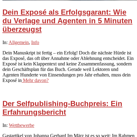
Dein Exposé als Erfolgsgarant: Wie
du Verlage und Agenten in 5 Minuten
überzeugst
2026-
In:
Allgemein
,
Info
02-
Dein Manuskript ist fertig – ein Erfolg! Doch die nächste Hürde ist
15
das Exposé, das oft über Annahme oder Ablehnung entscheidet. Ein
Exposé ist kein Klappentext und keine Zusammenfassung, sondern
dein Geschäftsplan für das Buch. Gerade weil Lektoren und
Agenten Hunderte von Einsendungen pro Jahr erhalten, muss dein
Exposé in
Mehr davon?
Der Selfpublishing-Buchpreis: Ein
Erfahrungsbericht
2026-
In:
Wettbewerbe
02-
Gastartikel von Johanna Gerhard Im März ist es so weit: Im Rahmen
13