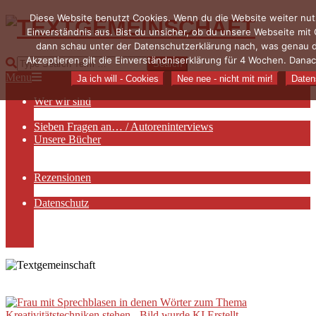
Diese Website benutzt Cookies. Wenn du die Website weiter nut
Skip
Einverständnis aus. Bist du unsicher, ob du unsere Webseite mit
to
content
dann schau unter der Datenschutzerklärung nach, was genau 
TEXTGEMEINSCHAFT
Akzeptieren gilt die Einverständniserklärung für 4 Wochen. Danac
Search
Primary
Menu
Ja ich will - Cookies
Nee nee - nicht mit mir!
Daten
Navigation
Wer wir sind
Menu
Die Hauptakteurinnen
Sieben Fragen an… / Autoreninterviews
Unsere Bücher
Autorenservices
Autorenprofile
Rezensionen
Rezensionen auf Lovelybooks
Datenschutz
Näheres zu Cookies
AGB
Impressum