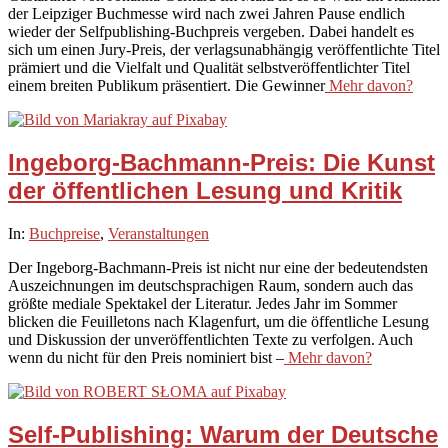
der Leipziger Buchmesse wird nach zwei Jahren Pause endlich
wieder der Selfpublishing-Buchpreis vergeben. Dabei handelt es
sich um einen Jury-Preis, der verlagsunabhängig veröffentlichte Titel
prämiert und die Vielfalt und Qualität selbstveröffentlichter Titel
einem breiten Publikum präsentiert. Die Gewinner
Mehr davon?
Ingeborg-Bachmann-Preis: Die Kunst
der öffentlichen Lesung und Kritik
2026-
In:
Buchpreise
,
Veranstaltungen
02-
Der Ingeborg-Bachmann-Preis ist nicht nur eine der bedeutendsten
11
Auszeichnungen im deutschsprachigen Raum, sondern auch das
größte mediale Spektakel der Literatur. Jedes Jahr im Sommer
blicken die Feuilletons nach Klagenfurt, um die öffentliche Lesung
und Diskussion der unveröffentlichten Texte zu verfolgen. Auch
wenn du nicht für den Preis nominiert bist –
Mehr davon?
Self-Publishing: Warum der Deutsche