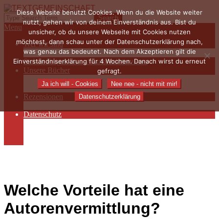
Skip
Diese Website benutzt Cookies. Wenn du die Website weiter
to
TEXTGEMEINSCHAFT
Search
nutzt, gehen wir von deinem Einverständnis aus. Bist du
content
Primary
Menu
unsicher, ob du unsere Webseite mit Cookies nutzen
Navigation
möchtest, dann schau unter der Datenschutzerklärung nach,
Wer wir sind
Menu
was genau das bedeutet. Nach dem Akzeptieren gilt die
Die Hauptakteurinnen
Einverständniserklärung für 4 Wochen. Danach wirst du erneut
Sieben Fragen an… / Autoreninterviews
Unsere Bücher
gefragt.
Autorenservices
Ja ich will - Cookies
Nee nee - nicht mit mir!
Autorenprofile
Rezensionen
Datenschutzerklärung
Rezensionen auf Lovelybooks
Datenschutz
Näheres zu Cookies
AGB
Impressum
Welche Vorteile hat eine
Autorenvermittlung?