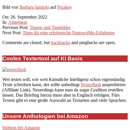
Bild von
Barbara Iandolo
auf
Pixabay
2022-
On:
26. September 2022
09-
In:
Allgemein
26
Previous Post:
Tippen und Tippfehler
Next Post:
Tipps für eine erfolgreiche NanowriMo-Erfahrung
Comments are closed, but
trackbacks
and pingbacks are open.
Cooles Textertool auf KI Basis
Wer testen will, wie weit Künstliche Intelligenz schon eigenständig
Texte schreiben kann, der sollte unbedingt
Neuroflash
ausprobieren
(Affiliate Link). Neuerdings kann man da sogar Grafiken erstellen
lassen. Das Briefing hierzu muss aber in Englisch erfolgen. Fürs
Texten gibt es eine große Auswahl an Textarten und viele Sprachen.
Unsere Anthologien bei Amazon
Stöbern bei Amazon