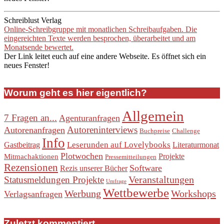
Schreiblust Verlag
Online-Schreibgruppe mit monatlichen Schreibaufgaben. Die
eingereichten Texte werden besprochen, überarbeitet und am
Monatsende bewertet.
Der Link leitet euch auf eine andere Webseite. Es öffnet sich ein
neues Fenster!
Worum geht es hier eigentlich?
Allgemein
7 Fragen an...
Agenturanfragen
Autoreninterviews
Autorenanfragen
Buchpreise
Challenge
Info
Leserunden auf Lovelybooks
Gastbeitrag
Literaturmonat
Plotwochen
Projekte
Mitmachaktionen
Pressemitteilungen
Rezensionen
Software
Rezis unserer Bücher
Veranstaltungen
Statusmeldungen Projekte
Umfrage
Wettbewerbe
Werbung
Workshops
Verlagsanfragen
Zuletzt kommentiert