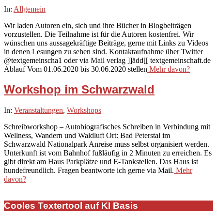
2020-
In:
Allgemein
04-
Wir laden Autoren ein, sich und ihre Bücher in Blogbeiträgen
14
vorzustellen. Die Teilnahme ist für die Autoren kostenfrei. Wir
wünschen uns aussagekräftige Beiträge, gerne mit Links zu Videos
in denen Lesungen zu sehen sind. Kontaktaufnahme über Twitter
@textgemeinscha1 oder via Mail verlag ]]ädd[[ textgemeinschaft.de
Ablauf Vom 01.06.2020 bis 30.06.2020 stellen
Mehr davon?
Workshop im Schwarzwald
2020-
In:
Veranstaltungen
,
Workshops
02-
Schreibworkshop – Autobiografisches Schreiben in Verbindung mit
13
Wellness, Wandern und Waldluft Ort: Bad Peterstal im
Schwarzwald Nationalpark Anreise muss selbst organisiert werden.
Unterkunft ist vom Bahnhof fußläufig in 2 Minuten zu erreichen. Es
gibt direkt am Haus Parkplätze und E-Tankstellen. Das Haus ist
hundefreundlich. Fragen beantworte ich gerne via Mail.
Mehr
davon?
Cooles Textertool auf KI Basis