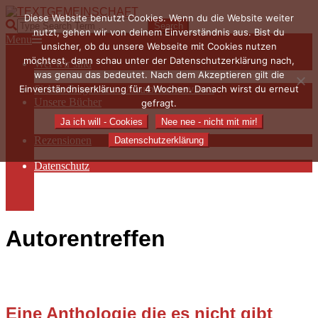
Skip
Diese Website benutzt Cookies. Wenn du die Website weiter
to
TEXTGEMEINSCHAFT
Search
nutzt, gehen wir von deinem Einverständnis aus. Bist du
content
Primary
Menu
unsicher, ob du unsere Webseite mit Cookies nutzen
Navigation
möchtest, dann schau unter der Datenschutzerklärung nach,
Wer wir sind
Menu
was genau das bedeutet. Nach dem Akzeptieren gilt die
Die Hauptakteurinnen
Einverständniserklärung für 4 Wochen. Danach wirst du erneut
Sieben Fragen an… / Autoreninterviews
Unsere Bücher
gefragt.
Autorenservices
Ja ich will - Cookies
Nee nee - nicht mit mir!
Autorenprofile
Rezensionen
Datenschutzerklärung
Rezensionen auf Lovelybooks
Datenschutz
Näheres zu Cookies
AGB
Impressum
Autorentreffen
Eine Anthologie die es nicht gibt