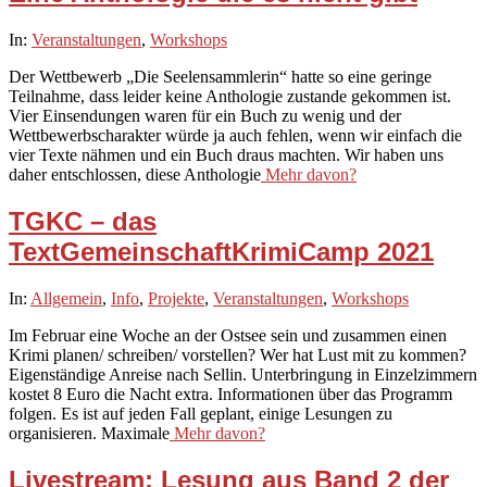
2021-
In:
Veranstaltungen
,
Workshops
11-
Der Wettbewerb „Die Seelensammlerin“ hatte so eine geringe
03
Teilnahme, dass leider keine Anthologie zustande gekommen ist.
Vier Einsendungen waren für ein Buch zu wenig und der
Wettbewerbscharakter würde ja auch fehlen, wenn wir einfach die
vier Texte nähmen und ein Buch draus machten. Wir haben uns
daher entschlossen, diese Anthologie
Mehr davon?
TGKC – das
TextGemeinschaftKrimiCamp 2021
2020-
In:
Allgemein
,
Info
,
Projekte
,
Veranstaltungen
,
Workshops
06-
Im Februar eine Woche an der Ostsee sein und zusammen einen
12
Krimi planen/ schreiben/ vorstellen? Wer hat Lust mit zu kommen?
Eigenständige Anreise nach Sellin. Unterbringung in Einzelzimmern
kostet 8 Euro die Nacht extra. Informationen über das Programm
folgen. Es ist auf jeden Fall geplant, einige Lesungen zu
organisieren. Maximale
Mehr davon?
Livestream: Lesung aus Band 2 der