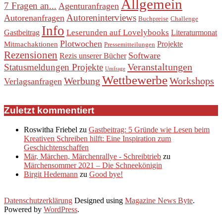
Allgemein
7 Fragen an...
Agenturanfragen
Autoreninterviews
Autorenanfragen
Buchpreise
Challenge
Info
Leserunden auf Lovelybooks
Gastbeitrag
Literaturmonat
Plotwochen
Projekte
Mitmachaktionen
Pressemitteilungen
Rezensionen
Software
Rezis unserer Bücher
Veranstaltungen
Statusmeldungen Projekte
Umfrage
Wettbewerbe
Werbung
Workshops
Verlagsanfragen
Zuletzt kommentiert
Roswitha Friebel
zu
Gastbeitrag: 5 Gründe wie Lesen beim
Kreativen Schreiben hilft: Eine Inspiration zum
Geschichtenschaffen
Mär, Märchen, Märchenrallye - Schreibtrieb
zu
Märchensommer 2021 – Die Schneekönigin
Birgit Hedemann
zu
Good bye!
Datenschutzerklärung
Designed using
Magazine News Byte
.
Powered by
WordPress
.