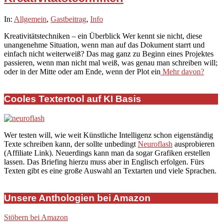
2021-
In:
Allgemein
,
Gastbeitrag
,
Info
02-
Kreativitätstechniken – ein Überblick Wer kennt sie nicht, diese
14
unangenehme Situation, wenn man auf das Dokument starrt und
einfach nicht weiterweiß? Das mag ganz zu Beginn eines Projektes
passieren, wenn man nicht mal weiß, was genau man schreiben will;
oder in der Mitte oder am Ende, wenn der Plot ein
Mehr davon?
Cooles Textertool auf KI Basis
Wer testen will, wie weit Künstliche Intelligenz schon eigenständig
Texte schreiben kann, der sollte unbedingt
Neuroflash
ausprobieren
(Affiliate Link). Neuerdings kann man da sogar Grafiken erstellen
lassen. Das Briefing hierzu muss aber in Englisch erfolgen. Fürs
Texten gibt es eine große Auswahl an Textarten und viele Sprachen.
Unsere Anthologien bei Amazon
Stöbern bei Amazon