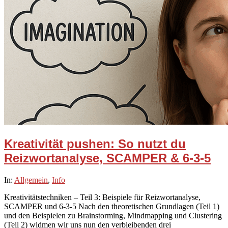
Kreativität pushen: So nutzt du
Reizwortanalyse, SCAMPER & 6-3-5
2025-
In:
Allgemein
,
Info
09-
Kreativitätstechniken – Teil 3: Beispiele für Reizwortanalyse,
29
SCAMPER und 6-3-5 Nach den theoretischen Grundlagen (Teil 1)
und den Beispielen zu Brainstorming, Mindmapping und Clustering
(Teil 2) widmen wir uns nun den verbleibenden drei