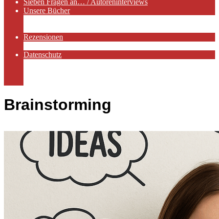
Sieben Fragen an… / Autoreninterviews
Unsere Bücher
Autorenservices
Autorenprofile
Rezensionen
Rezensionen auf Lovelybooks
Datenschutz
Näheres zu Cookies
AGB
Impressum
Brainstorming