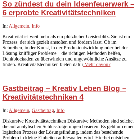
So zündest du dein Ideenfeuerwerk –
6 erprobte Kreativitätstechniken
2025-
In:
Allgemein
,
Info
09-
Kreativität ist weit mehr als ein plötzlicher Geistesblitz. Sie ist ein
22
Prozess, der sich gezielt anstoßen und fördern lässt. Ob im
Schreiben, in der Kunst, in der Produktentwicklung oder bei der
Lösung kniffliger Probleme – die richtigen Methoden helfen,
Denkblockaden zu überwinden und ungewöhnliche Ansätze zu
finden. Kreativitätstechniken bieten dafür
Mehr davon?
Gastbeitrag – Kreativ Leben Blog –
Kreativitätstechniken 4
2021-
In:
Allgemein
,
Gastbeitrag
,
Info
03-
Diskursive Kreativitätstechniken Diskursive Methoden sind solche,
07
die auf analytischen Schlussfolgerungen basieren. Es geht um einen
logischen Prozess der Lösungsfindung, indem das bestehende
Problem in kleine Einheiten aufgespalten wird. Hierbei entstehen