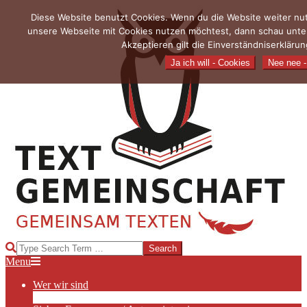
Skip
Diese Website benutzt Cookies. Wenn du die Website weiter nutz
to
unsere Webseite mit Cookies nutzen möchtest, dann schau unte
content
Akzeptieren gilt die Einverständniserkläru
Ja ich will - Cookies
Nee nee - 
TEXTGEMEINSCHAFT
Search
Primary
Menu
Navigation
Wer wir sind
Menu
Die Hauptakteurinnen