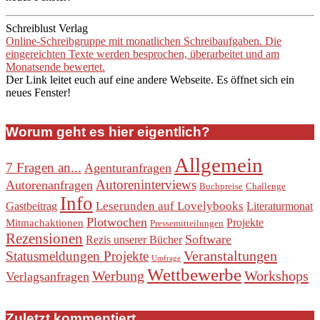
Schreiblust Verlag
Online-Schreibgruppe mit monatlichen Schreibaufgaben. Die
eingereichten Texte werden besprochen, überarbeitet und am
Monatsende bewertet.
Der Link leitet euch auf eine andere Webseite. Es öffnet sich ein
neues Fenster!
Worum geht es hier eigentlich?
Allgemein
7 Fragen an...
Agenturanfragen
Autoreninterviews
Autorenanfragen
Buchpreise
Challenge
Info
Leserunden auf Lovelybooks
Gastbeitrag
Literaturmonat
Plotwochen
Projekte
Mitmachaktionen
Pressemitteilungen
Rezensionen
Software
Rezis unserer Bücher
Veranstaltungen
Statusmeldungen Projekte
Umfrage
Wettbewerbe
Werbung
Workshops
Verlagsanfragen
Zuletzt kommentiert