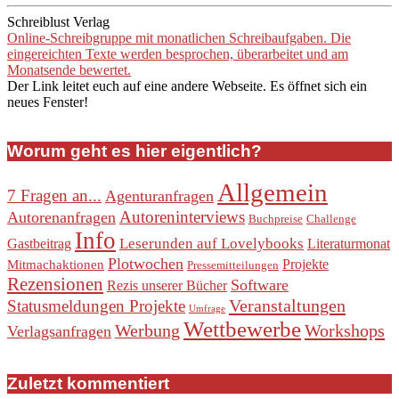
Schreiblust Verlag
Online-Schreibgruppe mit monatlichen Schreibaufgaben. Die
eingereichten Texte werden besprochen, überarbeitet und am
Monatsende bewertet.
Der Link leitet euch auf eine andere Webseite. Es öffnet sich ein
neues Fenster!
Worum geht es hier eigentlich?
Allgemein
7 Fragen an...
Agenturanfragen
Autoreninterviews
Autorenanfragen
Buchpreise
Challenge
Info
Leserunden auf Lovelybooks
Gastbeitrag
Literaturmonat
Plotwochen
Projekte
Mitmachaktionen
Pressemitteilungen
Rezensionen
Software
Rezis unserer Bücher
Veranstaltungen
Statusmeldungen Projekte
Umfrage
Wettbewerbe
Werbung
Workshops
Verlagsanfragen
Zuletzt kommentiert