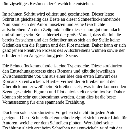
fünfzigseitiges Resümee der Geschichte entstehen.
Im zehnten Schritt wird editiert und geschrieben. Dieser letzte
Schritt ist gleichzeitig das Beste an dieser Schneeflockenmethode.
Nun kann sich der Autor hinsetzen und seine Geschichte
aufschreiben. Zu dem Zeitpunkt sollte diese schon gut durchdacht
und stimmig sein. So ist hierbei der große Vorteil, dass die Inhalte
bereits feststehen und der Schreiber muss sich an der Stelle keine
Gedanken um die Figuren und den Plot machen. Daher kann er sich
ganz jenem kreativen Prozess des Aufschreibens widmen sowie der
erfinderischen Ausgestaltung jeder Szene.
Die Schneeflockenmethode ist eine Typensache. Diese strukturiert
den Entstehungsprozess eines Romans und gibt die jeweiligen
Zwischenschritte vor, um aus einer Idee den ersten Entwurf des
Romans zu entwickeln. Hierbei verliert der Schreiber nicht den
Überblick und er weiß beim Schreiben stets, was in der kommenden
Szene geschieht. Figuren und Plot entwickelt er schrittweise. Daher
können sie sehr gut abgestimmt werden, denn dies ist die beste
Voraussetzung für eine spannende Erzählung.
Doch ein solch strukturiertes Vorgehen ist nicht für jeden Autor
geeignet. Diese Schneeflockenmethode eignet sich in erster Linie für
Autoren, welche vor dem Schreiben plotten. Wer dabei seine
Erzählung gleich erst beim Schreiben neu entwickelt, wird mit der