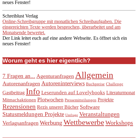
neues Fenster!
Schreiblust Verlag
Online-Schreibgruppe mit monatlichen Schreibaufgaben. Die
eingereichten Texte werden besprochen, überarbeitet und am
Monatsende bewertet.
Der Link leitet euch auf eine andere Webseite. Es öffnet sich ein
neues Fenster!
Worum geht es hier eigentlich?
Allgemein
7 Fragen an...
Agenturanfragen
Autoreninterviews
Autorenanfragen
Buchpreise
Challenge
Info
Leserunden auf Lovelybooks
Gastbeitrag
Literaturmonat
Plotwochen
Projekte
Mitmachaktionen
Pressemitteilungen
Rezensionen
Software
Rezis unserer Bücher
Veranstaltungen
Statusmeldungen Projekte
Umfrage
Wettbewerbe
Werbung
Workshops
Verlagsanfragen