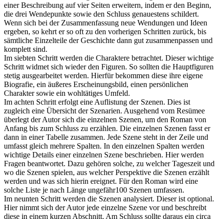
einer Beschreibung auf vier Seiten erweitern, indem er den Beginn,
die drei Wendepunkte sowie den Schluss genauestens schildert.
Wenn sich bei der Zusammenfassung neue Wendungen und Ideen
ergeben, so kehrt er so oft zu den vorherigen Schritten zurück, bis
sämtliche Einzelteile der Geschichte dann gut zusammenpassen und
komplett sind.
Im siebten Schritt werden die Charaktere betrachtet. Dieser wichtige
Schritt widmet sich wieder den Figuren. So sollten die Hauptfiguren
stetig ausgearbeitet werden. Hierfür bekommen diese ihre eigene
Biografie, ein äußeres Erscheinungsbild, einen persönlichen
Charakter sowie ein wohltätiges Umfeld.
Im achten Schritt erfolgt eine Auflistung der Szenen. Dies ist
zugleich eine Übersicht der Szenarien. Ausgehend vom Resümee
überlegt der Autor sich die einzelnen Szenen, um den Roman von
Anfang bis zum Schluss zu erzählen. Die einzelnen Szenen fasst er
dann in einer Tabelle zusammen. Jede Szene steht in der Zeile und
umfasst gleich mehrere Spalten. In den einzelnen Spalten werden
wichtige Details einer einzelnen Szene beschrieben. Hier werden
Fragen beantwortet. Dazu gehören solche, zu welcher Tageszeit und
wo die Szenen spielen, aus welcher Perspektive die Szenen erzählt
werden und was sich hierin ereignet. Für den Roman wird eine
solche Liste je nach Länge ungefähr100 Szenen umfassen.
Im neunten Schritt werden die Szenen analysiert. Dieser ist optional.
Hier nimmt sich der Autor jede einzelne Szene vor und beschreibt
diese in einem kurzen Abschnitt. Am Schluss sollte daraus ein circa