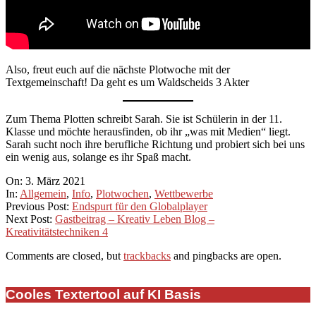
Also, freut euch auf die nächste Plotwoche mit der
Textgemeinschaft! Da geht es um Waldscheids 3 Akter
Zum Thema Plotten schreibt Sarah. Sie ist Schülerin in der 11.
Klasse und möchte herausfinden, ob ihr „was mit Medien“ liegt.
Sarah sucht noch ihre berufliche Richtung und probiert sich bei uns
ein wenig aus, solange es ihr Spaß macht.
2021-
On:
3. März 2021
03-
In:
Allgemein
,
Info
,
Plotwochen
,
Wettbewerbe
03
Previous Post:
Endspurt für den Globalplayer
Next Post:
Gastbeitrag – Kreativ Leben Blog –
Kreativitätstechniken 4
Comments are closed, but
trackbacks
and pingbacks are open.
Cooles Textertool auf KI Basis