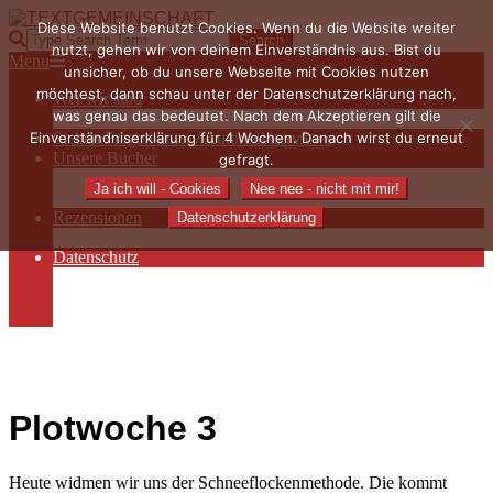
Skip
Diese Website benutzt Cookies. Wenn du die Website weiter
to
TEXTGEMEINSCHAFT
Search
nutzt, gehen wir von deinem Einverständnis aus. Bist du
content
Primary
Menu
unsicher, ob du unsere Webseite mit Cookies nutzen
Navigation
möchtest, dann schau unter der Datenschutzerklärung nach,
Wer wir sind
Menu
was genau das bedeutet. Nach dem Akzeptieren gilt die
Die Hauptakteurinnen
Einverständniserklärung für 4 Wochen. Danach wirst du erneut
Sieben Fragen an… / Autoreninterviews
Unsere Bücher
gefragt.
Autorenservices
Ja ich will - Cookies
Nee nee - nicht mit mir!
Autorenprofile
Rezensionen
Datenschutzerklärung
Rezensionen auf Lovelybooks
Datenschutz
Näheres zu Cookies
AGB
Impressum
Plotwoche 3
Heute widmen wir uns der Schneeflockenmethode. Die kommt