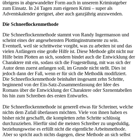
übrigens in abgewandelter Form auch in unserem Krimiratgeber
zum Einsatz. In 24 Tagen zum eigenen Krimi – super als
Adventskalender geeignet, aber auch ganzjährig anzuwenden.
Die Schneeflockenmethode
Die Schneeflockenmethode stammt von Randy Ingermanson und
scheint eines der angesehensten Plottinginstrumente zu sein.
Eventuell, weil sie schrittweise vorgibt, was zu arbeiten ist und das
vielen Anfängern eine große Hilfe ist. Diese Methode gibt nicht nur
Hilfe beim Plotten an sich, sondern bindet auch die Entwicklung der
Charaktere mit ein, sodass sich die Fragestellung, mit was sich der
Autor denn zuerst anfangen soll, im Grunde nicht stellt. Dies ist
jedoch dann der Fall, wenn er für sich die Methodik modifiziert.
Die Schneeflockenmethode beinhaltet insgesamt zehn Schritte,
beginnend von der Ein-Satz-Zusammenfassung der Idee des
Romans über die Entwicklung der Charaktere oder Szenentabellen
bis hin zum Schreiben des ersten Entwurfes.
Die Schneeflockenmethode ist generell etwas für Schreiner, welche
nichts dem Zufall überlassen möchten. Viele von ihnen haben es
bisher nicht geschafft, die kompletten zehn Schritte schlüssig
durchzuziehen. Hierfür sind die meisten Schreiber zu ungeduldig,
beziehungsweise es erfüllt nicht die eigentliche Arbeitsmethode.
Aber so spricht auch nichts dagegen, diese Methode an sich selbst