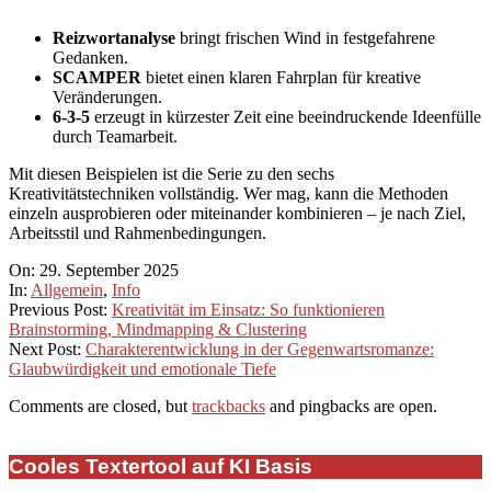
Reizwortanalyse
bringt frischen Wind in festgefahrene
Gedanken.
SCAMPER
bietet einen klaren Fahrplan für kreative
Veränderungen.
6-3-5
erzeugt in kürzester Zeit eine beeindruckende Ideenfülle
durch Teamarbeit.
Mit diesen Beispielen ist die Serie zu den sechs
Kreativitätstechniken vollständig. Wer mag, kann die Methoden
einzeln ausprobieren oder miteinander kombinieren – je nach Ziel,
Arbeitsstil und Rahmenbedingungen.
2025-
On:
29. September 2025
09-
In:
Allgemein
,
Info
29
Previous Post:
Kreativität im Einsatz: So funktionieren
Brainstorming, Mindmapping & Clustering
Next Post:
Charakterentwicklung in der Gegenwartsromanze:
Glaubwürdigkeit und emotionale Tiefe
Comments are closed, but
trackbacks
and pingbacks are open.
Cooles Textertool auf KI Basis