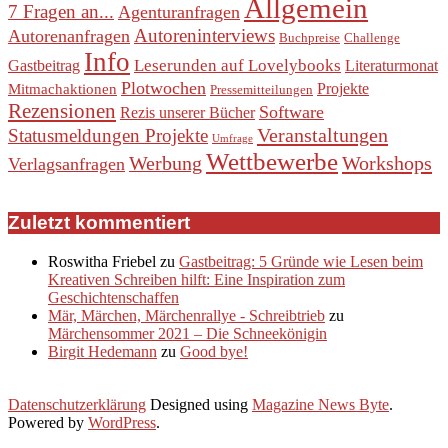
Allgemein
7 Fragen an...
Agenturanfragen
Autoreninterviews
Autorenanfragen
Buchpreise
Challenge
Info
Leserunden auf Lovelybooks
Gastbeitrag
Literaturmonat
Plotwochen
Projekte
Mitmachaktionen
Pressemitteilungen
Rezensionen
Software
Rezis unserer Bücher
Veranstaltungen
Statusmeldungen Projekte
Umfrage
Wettbewerbe
Werbung
Workshops
Verlagsanfragen
Zuletzt kommentiert
Roswitha Friebel
zu
Gastbeitrag: 5 Gründe wie Lesen beim
Kreativen Schreiben hilft: Eine Inspiration zum
Geschichtenschaffen
Mär, Märchen, Märchenrallye - Schreibtrieb
zu
Märchensommer 2021 – Die Schneekönigin
Birgit Hedemann
zu
Good bye!
Datenschutzerklärung
Designed using
Magazine News Byte
.
Powered by
WordPress
.