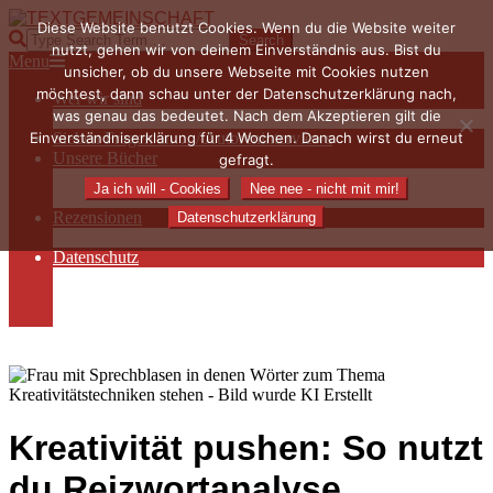
Skip
Diese Website benutzt Cookies. Wenn du die Website weiter
to
TEXTGEMEINSCHAFT
Search
nutzt, gehen wir von deinem Einverständnis aus. Bist du
content
Primary
Menu
unsicher, ob du unsere Webseite mit Cookies nutzen
Navigation
möchtest, dann schau unter der Datenschutzerklärung nach,
Wer wir sind
Menu
was genau das bedeutet. Nach dem Akzeptieren gilt die
Die Hauptakteurinnen
Einverständniserklärung für 4 Wochen. Danach wirst du erneut
Sieben Fragen an… / Autoreninterviews
Unsere Bücher
gefragt.
Autorenservices
Ja ich will - Cookies
Nee nee - nicht mit mir!
Autorenprofile
Rezensionen
Datenschutzerklärung
Rezensionen auf Lovelybooks
Datenschutz
Näheres zu Cookies
AGB
Impressum
Kreativität pushen: So nutzt
du Reizwortanalyse,