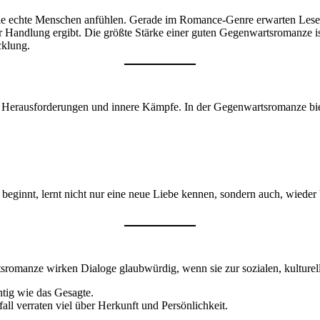
wie echte Menschen anfühlen. Gerade im Romance-Genre erwarten Leser
 Handlung ergibt. Die größte Stärke einer guten Gegenwartsromanze ist
cklung.
, Herausforderungen und innere Kämpfe. In der Gegenwartsromanze biet
eu beginnt, lernt nicht nur eine neue Liebe kennen, sondern auch, wied
rtsromanze wirken Dialoge glaubwürdig, wenn sie zur sozialen, kulture
htig wie das Gesagte.
ll verraten viel über Herkunft und Persönlichkeit.