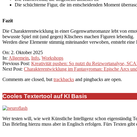
Die schüchterne Figur, die im entscheidenden Moment überras
Fazit
Die Charakterentwicklung in einer Gegenwartsromanze lebt von emoti
bewusste Spiel mit (und gegen) Klischees machen Figuren lebendig.
Werden diese Elemente stimmig miteinander verwoben, entsteht eine Li
2025-
On:
2. Oktober 2025
10-
In:
Allgemein
,
Info
,
Workshops
02
Previous Post:
Kreativität pushen: So nutzt du Reizwortanalyse, S
Next Post:
Charakterentwicklung im Fantasyroman: Epische Arcs und
Comments are closed, but
trackbacks
and pingbacks are open.
Cooles Textertool auf KI Basis
Wer testen will, wie weit Künstliche Intelligenz schon eigenständig T
Das Briefing hierzu muss aber in Englisch erfolgen. Fürs Texten gibt