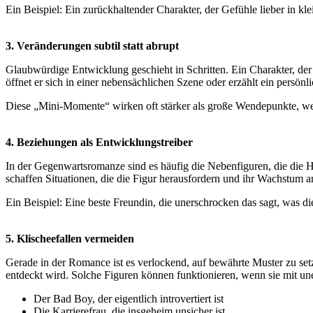
Ein Beispiel: Ein zurückhaltender Charakter, der Gefühle lieber in kle
3. Veränderungen subtil statt abrupt
Glaubwürdige Entwicklung geschieht in Schritten. Ein Charakter, der 
öffnet er sich in einer nebensächlichen Szene oder erzählt ein persönl
Diese „Mini-Momente“ wirken oft stärker als große Wendepunkte, we
4. Beziehungen als Entwicklungstreiber
In der Gegenwartsromanze sind es häufig die Nebenfiguren, die die H
schaffen Situationen, die die Figur herausfordern und ihr Wachstum a
Ein Beispiel: Eine beste Freundin, die unerschrocken das sagt, was di
5. Klischeefallen vermeiden
Gerade in der Romance ist es verlockend, auf bewährte Muster zu set
entdeckt wird. Solche Figuren können funktionieren, wenn sie mit une
Der Bad Boy, der eigentlich introvertiert ist
Die Karrierefrau, die insgeheim unsicher ist