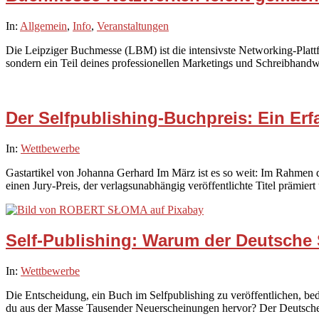
2026-
In:
Allgemein
,
Info
,
Veranstaltungen
02-
Die Leipziger Buchmesse (LBM) ist die intensivste Networking-Plattf
19
sondern ein Teil deines professionellen Marketings und Schreibhandw
Der Selfpublishing-Buchpreis: Ein Er
2026-
In:
Wettbewerbe
02-
Gastartikel von Johanna Gerhard Im März ist es so weit: Im Rahmen 
13
einen Jury-Preis, der verlagsunabhängig veröffentlichte Titel prämiert
Self-Publishing: Warum der Deutsche S
2026-
In:
Wettbewerbe
02-
Die Entscheidung, ein Buch im Selfpublishing zu veröffentlichen, bede
07
du aus der Masse Tausender Neuerscheinungen hervor? Der Deutsche S