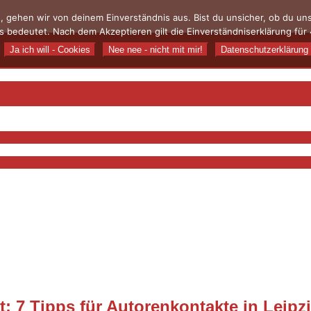
, gehen wir von deinem Einverständnis aus. Bist du unsicher, ob du u
 bedeutet. Nach dem Akzeptieren gilt die Einverständniserklärung für 
Ja ich will - Cookies
Nee nee - nicht mit mir!
Datenschutzerklärung
 7 Tipps für Autorenkontakte in Leipz