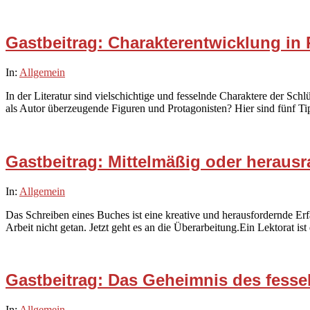
Gastbeitrag: Charakterentwicklung in
2024-
In:
Allgemein
03-
In der Literatur sind vielschichtige und fesselnde Charaktere der Sch
07
als Autor überzeugende Figuren und Protagonisten? Hier sind fünf Tip
Gastbeitrag: Mittelmäßig oder heraus
2024-
In:
Allgemein
02-
Das Schreiben eines Buches ist eine kreative und herausfordernde Erfa
02
Arbeit nicht getan. Jetzt geht es an die Überarbeitung.Ein Lektorat ist
Gastbeitrag: Das Geheimnis des fess
2024-
In:
Allgemein