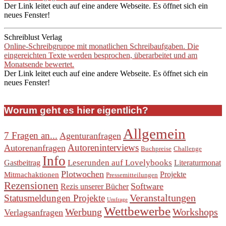
Der Link leitet euch auf eine andere Webseite. Es öffnet sich ein
neues Fenster!
Schreiblust Verlag
Online-Schreibgruppe mit monatlichen Schreibaufgaben. Die
eingereichten Texte werden besprochen, überarbeitet und am
Monatsende bewertet.
Der Link leitet euch auf eine andere Webseite. Es öffnet sich ein
neues Fenster!
Worum geht es hier eigentlich?
Allgemein
7 Fragen an...
Agenturanfragen
Autoreninterviews
Autorenanfragen
Buchpreise
Challenge
Info
Leserunden auf Lovelybooks
Gastbeitrag
Literaturmonat
Plotwochen
Projekte
Mitmachaktionen
Pressemitteilungen
Rezensionen
Software
Rezis unserer Bücher
Veranstaltungen
Statusmeldungen Projekte
Umfrage
Wettbewerbe
Werbung
Workshops
Verlagsanfragen