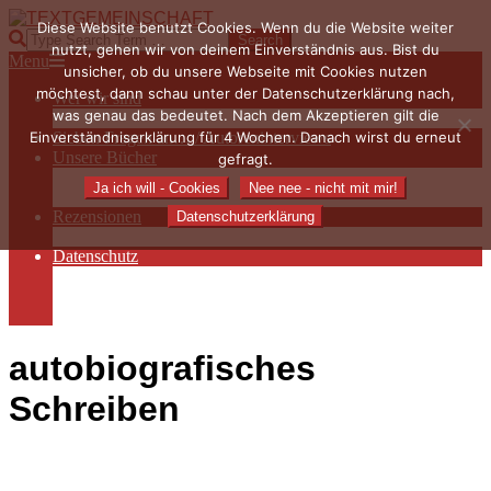
Skip
Diese Website benutzt Cookies. Wenn du die Website weiter
to
TEXTGEMEINSCHAFT
Search
nutzt, gehen wir von deinem Einverständnis aus. Bist du
content
Primary
Menu
unsicher, ob du unsere Webseite mit Cookies nutzen
Navigation
möchtest, dann schau unter der Datenschutzerklärung nach,
Wer wir sind
Menu
was genau das bedeutet. Nach dem Akzeptieren gilt die
Die Hauptakteurinnen
Einverständniserklärung für 4 Wochen. Danach wirst du erneut
Sieben Fragen an… / Autoreninterviews
Unsere Bücher
gefragt.
Autorenservices
Ja ich will - Cookies
Nee nee - nicht mit mir!
Autorenprofile
Rezensionen
Datenschutzerklärung
Rezensionen auf Lovelybooks
Datenschutz
Näheres zu Cookies
AGB
Impressum
autobiografisches
Schreiben