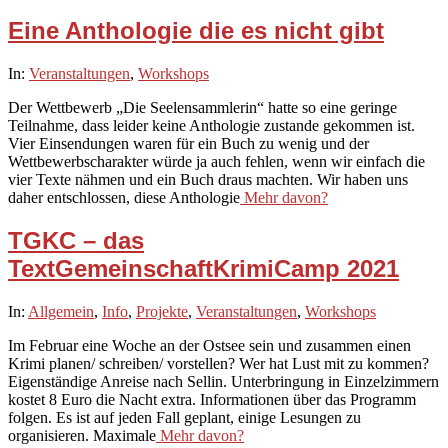
Eine Anthologie die es nicht gibt
2021-
In:
Veranstaltungen
,
Workshops
11-
Der Wettbewerb „Die Seelensammlerin“ hatte so eine geringe
03
Teilnahme, dass leider keine Anthologie zustande gekommen ist.
Vier Einsendungen waren für ein Buch zu wenig und der
Wettbewerbscharakter würde ja auch fehlen, wenn wir einfach die
vier Texte nähmen und ein Buch draus machten. Wir haben uns
daher entschlossen, diese Anthologie
Mehr davon?
TGKC – das
TextGemeinschaftKrimiCamp 2021
2020-
In:
Allgemein
,
Info
,
Projekte
,
Veranstaltungen
,
Workshops
06-
Im Februar eine Woche an der Ostsee sein und zusammen einen
12
Krimi planen/ schreiben/ vorstellen? Wer hat Lust mit zu kommen?
Eigenständige Anreise nach Sellin. Unterbringung in Einzelzimmern
kostet 8 Euro die Nacht extra. Informationen über das Programm
folgen. Es ist auf jeden Fall geplant, einige Lesungen zu
organisieren. Maximale
Mehr davon?