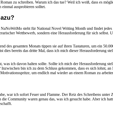
oman zu schreiben. Warum ich das tue? Weil ich weiß, dass es möglich 
einmal ausprobieren solltet.
dazu?
NaNoWriMo steht für National Novel Writing Month und findet jedes Ja
iterarischer Wettbewerb, sondern eine Herausforderung für sich selbst.
rend des gesamten Monats tippen sie auf ihren Tastaturen, um ein 5
t dies bereits das dritte Mal, dass ich mich dieser Herausforderung stel
, was ich davon halten sollte. Sollte ich mich der Herausforderung st
ität? Inzwischen bin ich zu dem Schluss gekommen, dass es sich lohnt
otivationsspritze, um endlich mal wieder an einem Roman zu arbeiten u
war ich sofort Feuer und Flamme. Der Reiz des Schreibens unter Zei
die Community waren genau das, was ich gesucht habe. Aber ich hatt
schafft.