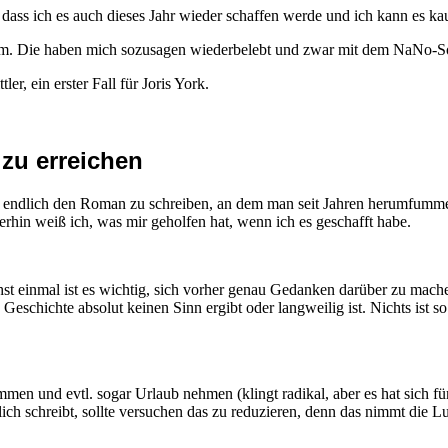
, dass ich es auch dieses Jahr wieder schaffen werde und ich kann es k
rum. Die haben mich sozusagen wiederbelebt und zwar mit dem NaNo
r, ein erster Fall für Joris York.
 zu erreichen
m endlich den Roman zu schreiben, an dem man seit Jahren herumfumme
erhin weiß ich, was mir geholfen hat, wenn ich es geschafft habe.
hst einmal ist es wichtig, sich vorher genau Gedanken darüber zu mache
Geschichte absolut keinen Sinn ergibt oder langweilig ist. Nichts ist
immen und evtl. sogar Urlaub nehmen (klingt radikal, aber es hat sich 
lich schreibt, sollte versuchen das zu reduzieren, denn das nimmt die L