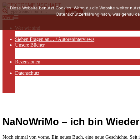
Skip
Diese Website benutzt Cookies. Wenn du die Website weiter nutzt
to
TEXTGEMEINSCHAFT
Search
Datenschutzerklärung nach, was genau das
content
Primary
Menu
Navigation
Wer wir sind
Menu
Die Hauptakteurinnen
Sieben Fragen an… / Autoreninterviews
Unsere Bücher
Autorenservices
Autorenprofile
Rezensionen
Rezensionen auf Lovelybooks
Datenschutz
Näheres zu Cookies
AGB
Impressum
NaNoWriMo – ich bin Wieder
Noch einmal von vorne. Ein neues Buch, eine neue Geschichte. Seit ic