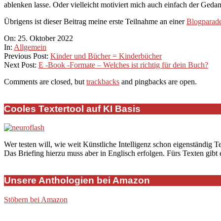
ablenken lasse. Oder vielleicht motiviert mich auch einfach der Gedan
Übrigens ist dieser Beitrag meine erste Teilnahme an einer
Blogparad
2022-
On:
25. Oktober 2022
10-
In:
Allgemein
25
Previous Post:
Kinder und Bücher = Kinderbücher
Next Post:
E -Book -Formate – Welches ist richtig für dein Buch?
Comments are closed, but
trackbacks
and pingbacks are open.
Cooles Textertool auf KI Basis
Wer testen will, wie weit Künstliche Intelligenz schon eigenständig T
Das Briefing hierzu muss aber in Englisch erfolgen. Fürs Texten gibt
Unsere Anthologien bei Amazon
Stöbern bei Amazon