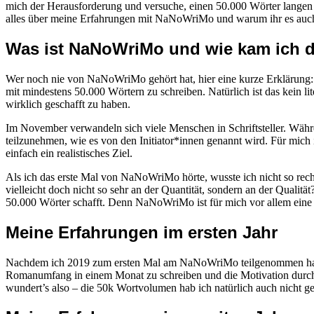
mich der Herausforderung und versuche, einen 50.000 Wörter langen R
alles über meine Erfahrungen mit NaNoWriMo und warum ihr es auch 
Was ist NaNoWriMo und wie kam ich 
Wer noch nie von NaNoWriMo gehört hat, hier eine kurze Erklärung: 
mit mindestens 50.000 Wörtern zu schreiben. Natürlich ist das kein l
wirklich geschafft zu haben.
Im November verwandeln sich viele Menschen in Schriftsteller. Wäh
teilzunehmen, wie es von den Initiator*innen genannt wird. Für mich is
einfach ein realistisches Ziel.
Als ich das erste Mal von NaNoWriMo hörte, wusste ich nicht so recht
vielleicht doch nicht so sehr an der Quantität, sondern an der Qual
50.000 Wörter schafft. Denn NaNoWriMo ist für mich vor allem eine M
Meine Erfahrungen im ersten Jahr
Nachdem ich 2019 zum ersten Mal am NaNoWriMo teilgenommen habe, 
Romanumfang in einem Monat zu schreiben und die Motivation durch 
wundert’s also – die 50k Wortvolumen hab ich natürlich auch nicht ge