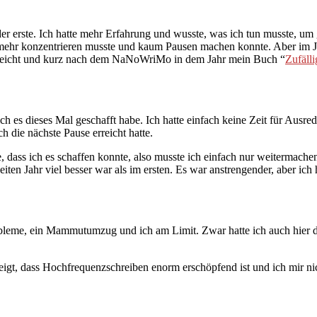
r erste. Ich hatte mehr Erfahrung und wusste, was ich tun musste, um
l mehr konzentrieren musste und kaum Pausen machen konnte. Aber im 
 erreicht und kurz nach dem NaNoWriMo in dem Jahr mein Buch “
Zufäll
es dieses Mal geschafft habe. Ich hatte einfach keine Zeit für Ausrede
h die nächste Pause erreicht hatte.
, dass ich es schaffen konnte, also musste ich einfach nur weitermachen
n Jahr viel besser war als im ersten. Es war anstrengender, aber ich ha
bleme, ein Mammutumzug und ich am Limit. Zwar hatte ich auch hier di
ezeigt, dass Hochfrequenzschreiben enorm erschöpfend ist und ich mi