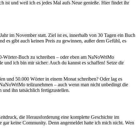
ist und weil ich es jedes Mal aufs Neue genieße. Hier findet ihr
hr im November statt. Ziel ist es, innerhalb von 30 Tagen ein Buch
 Und es gibt auch keinen Preis zu gewinnen, außer dem Gefühl, es
0.000-Wörter-Buch zu schreiben – oder eben am NaNoWriMo
le und ich bin mir sicher: Auch du kannst es schaffen! Setze dir
ellen und 50.000 Wörter in einem Monat schreiben? Oder lag es
, an NaNoWriMo teilzunehmen – auch wenn man nicht unbedingt die
nd ihn tatsächlich fertigzustellen.
tdruck, die Herausforderung eine komplette Geschichte im
e gar keine Community. Denn angemeldet hatte ich mich nicht. Wen