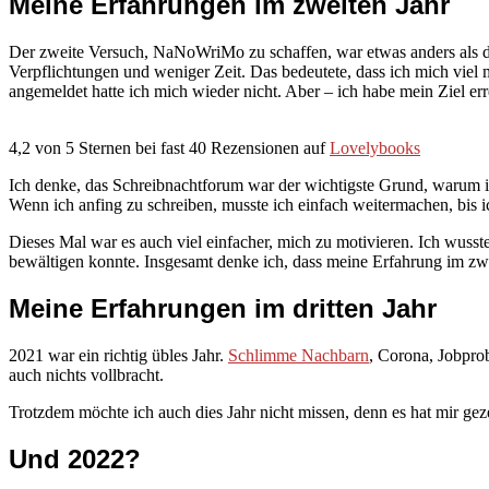
Meine Erfahrungen im zweiten Jahr
Der zweite Versuch, NaNoWriMo zu schaffen, war etwas anders als de
Verpflichtungen und weniger Zeit. Das bedeutete, dass ich mich vie
angemeldet hatte ich mich wieder nicht. Aber – ich habe mein Ziel
4,2 von 5 Sternen bei fast 40 Rezensionen auf
Lovelybooks
Ich denke, das Schreibnachtforum war der wichtigste Grund, warum ich 
Wenn ich anfing zu schreiben, musste ich einfach weitermachen, bis ic
Dieses Mal war es auch viel einfacher, mich zu motivieren. Ich wusste
bewältigen konnte. Insgesamt denke ich, dass meine Erfahrung im zweite
Meine Erfahrungen im dritten Jahr
2021 war ein richtig übles Jahr.
Schlimme Nachbarn
, Corona, Jobpro
auch nichts vollbracht.
Trotzdem möchte ich auch dies Jahr nicht missen, denn es hat mir g
Und 2022?