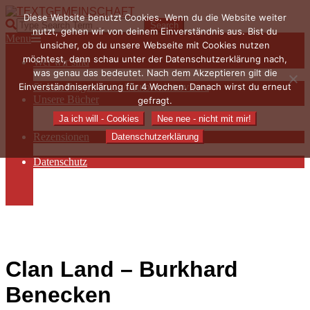
Skip
Diese Website benutzt Cookies. Wenn du die Website weiter
to
TEXTGEMEINSCHAFT
Search
nutzt, gehen wir von deinem Einverständnis aus. Bist du
content
Primary
Menu
unsicher, ob du unsere Webseite mit Cookies nutzen
Navigation
möchtest, dann schau unter der Datenschutzerklärung nach,
Wer wir sind
Menu
was genau das bedeutet. Nach dem Akzeptieren gilt die
Die Hauptakteurinnen
Einverständniserklärung für 4 Wochen. Danach wirst du erneut
Sieben Fragen an… / Autoreninterviews
Unsere Bücher
gefragt.
Autorenservices
Ja ich will - Cookies
Nee nee - nicht mit mir!
Autorenprofile
Rezensionen
Datenschutzerklärung
Rezensionen auf Lovelybooks
Datenschutz
Näheres zu Cookies
AGB
Impressum
Clan Land – Burkhard
Benecken