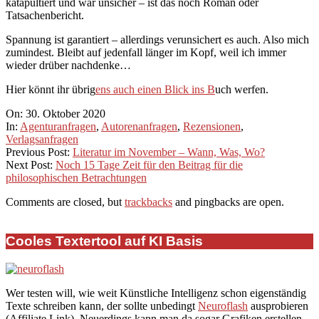
katapultiert und war unsicher – ist das noch Roman oder
Tatsachenbericht.
Spannung ist garantiert – allerdings verunsichert es auch. Also mich
zumindest. Bleibt auf jedenfall länger im Kopf, weil ich immer
wieder drüber nachdenke…
Hier könnt ihr übrig
ens auch einen Blick ins B
uch werfen.
2020-
On:
30. Oktober 2020
10-
In:
Agenturanfragen
,
Autorenanfragen
,
Rezensionen
,
30
Verlagsanfragen
Previous Post:
Literatur im November – Wann, Was, Wo?
Next Post:
Noch 15 Tage Zeit für den Beitrag für die
philosophischen Betrachtungen
Comments are closed, but
trackbacks
and pingbacks are open.
Cooles Textertool auf KI Basis
Wer testen will, wie weit Künstliche Intelligenz schon eigenständig
Texte schreiben kann, der sollte unbedingt
Neuroflash
ausprobieren
(Affiliate Link). Neuerdings kann man da sogar Grafiken erstellen