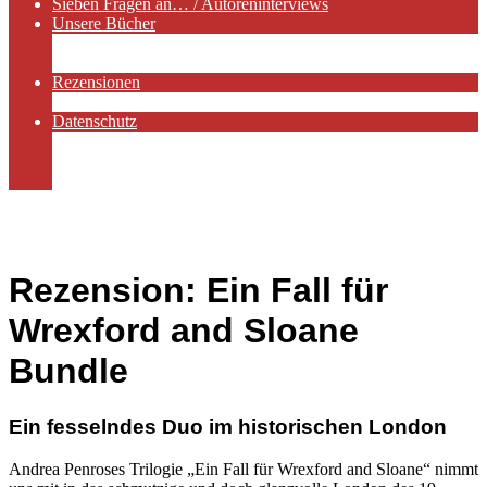
Sieben Fragen an… / Autoreninterviews
Unsere Bücher
Autorenservices
Autorenprofile
Rezensionen
Rezensionen auf Lovelybooks
Datenschutz
Näheres zu Cookies
AGB
Impressum
Rezension: Ein Fall für
Wrexford and Sloane
Bundle
Ein fesselndes Duo im historischen London
Andrea Penroses Trilogie „Ein Fall für Wrexford and Sloane“ nimmt