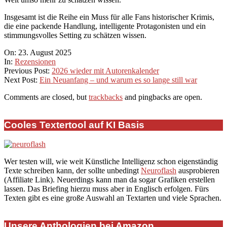
Insgesamt ist die Reihe ein Muss für alle Fans historischer Krimis,
die eine packende Handlung, intelligente Protagonisten und ein
stimmungsvolles Setting zu schätzen wissen.
2025-
On:
23. August 2025
08-
In:
Rezensionen
23
Previous Post:
2026 wieder mit Autorenkalender
Next Post:
Ein Neuanfang – und warum es so lange still war
Comments are closed, but
trackbacks
and pingbacks are open.
Cooles Textertool auf KI Basis
Wer testen will, wie weit Künstliche Intelligenz schon eigenständig
Texte schreiben kann, der sollte unbedingt
Neuroflash
ausprobieren
(Affiliate Link). Neuerdings kann man da sogar Grafiken erstellen
lassen. Das Briefing hierzu muss aber in Englisch erfolgen. Fürs
Texten gibt es eine große Auswahl an Textarten und viele Sprachen.
Unsere Anthologien bei Amazon