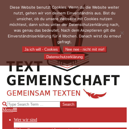
Skip
Diese Website benutzt Cookies. Wenn du die Website weiter
to
nutzt, gehen wir von deinem Einverständnis aus. Bist du
content
unsicher, ob du unsere Webseite mit Cookies nutzen
möchtest, dann schau unter der Datenschutzerklärung nach,
was genau das bedeutet. Nach dem Akzeptieren gilt die
Einverständniserklärung für 4 Wochen. Danach wirst du erneut
gefragt.
Ja ich will - Cookies
Nee nee - nicht mit mir!
Datenschutzerklärung
TEXTGEMEINSCHAFT
Search
Primary
Menu
Navigation
Wer wir sind
Menu
Die Hauptakteurinnen