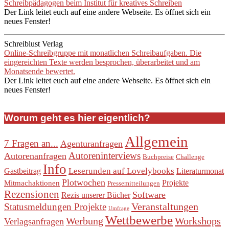
Schreibpädagogen beim Institut für kreatives Schreiben
Der Link leitet euch auf eine andere Webseite. Es öffnet sich ein
neues Fenster!
Schreiblust Verlag
Online-Schreibgruppe mit monatlichen Schreibaufgaben. Die
eingereichten Texte werden besprochen, überarbeitet und am
Monatsende bewertet.
Der Link leitet euch auf eine andere Webseite. Es öffnet sich ein
neues Fenster!
Worum geht es hier eigentlich?
Allgemein
7 Fragen an...
Agenturanfragen
Autoreninterviews
Autorenanfragen
Buchpreise
Challenge
Info
Leserunden auf Lovelybooks
Gastbeitrag
Literaturmonat
Plotwochen
Projekte
Mitmachaktionen
Pressemitteilungen
Rezensionen
Software
Rezis unserer Bücher
Veranstaltungen
Statusmeldungen Projekte
Umfrage
Wettbewerbe
Werbung
Workshops
Verlagsanfragen