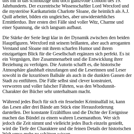
uns mit in das schmutzige und doch glanzvolle London des 19.
Jahrhunderts. Der exzentrische Wissenschaftler Lord Wrexford und
die mysteriöse Karikaturistin Charlotte Sloane, die heimlich als A.J.
Quill arbeitet, bilden ein ungleiches, aber unwiderstehliches
Ermittlerduo. Ihre ersten drei Fälle sind voller Witz, Charme und
einer Spannung, die sich langsam aufbaut.
Die Stärke der Serie liegt klar in der Dynamik zwischen den beiden
Hauptfiguren. Wrexford mit seinem brillanten, aber auch arroganten
Verstand und Sloane mit ihrem scharfen Humor und ihrem
einzigartigen Blick für die Gesellschaft ergänzen sich perfekt. Es ist
ein Vergnügen, ihre Zusammenarbeit und die Entwicklung ihrer
Beziehung zu verfolgen. Die Autorin schafft es, die historische
Atmosphäre glaubhaft einzufangen und die Leserinnen und Leser
sowohl in die luxuriösen Ballsäle als auch in die dunklen Gassen der
Stadt zu entführen. Die Fälle selbst sind clever konstruiert,
verworren und voller falscher Fährten, was den Whodunnit-
Charakter der Bücher sehr unterhaltsam macht.
Während jedes Buch für sich ein fesselnder Kriminalfall ist, kann
das Lesen aller drei Bände am Stück eine Herausforderung
darstellen. Der konstante Erzählfluss und die Dichte der Ereignisse
machen das Bündel zu einem wahren Lesemarathon. Wer sich
jedoch die Zeit nimmt und vielleicht jedes Buch einzeln genießt,
wird die Tiefe der Charaktere und die feinen Details der historischen
Welt umso mehr zu schätzen wissen.