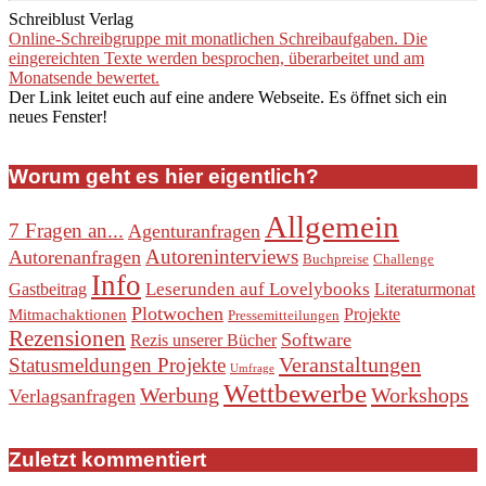
Schreiblust Verlag
Online-Schreibgruppe mit monatlichen Schreibaufgaben. Die
eingereichten Texte werden besprochen, überarbeitet und am
Monatsende bewertet.
Der Link leitet euch auf eine andere Webseite. Es öffnet sich ein
neues Fenster!
Worum geht es hier eigentlich?
Allgemein
7 Fragen an...
Agenturanfragen
Autoreninterviews
Autorenanfragen
Buchpreise
Challenge
Info
Leserunden auf Lovelybooks
Gastbeitrag
Literaturmonat
Plotwochen
Projekte
Mitmachaktionen
Pressemitteilungen
Rezensionen
Software
Rezis unserer Bücher
Veranstaltungen
Statusmeldungen Projekte
Umfrage
Wettbewerbe
Werbung
Workshops
Verlagsanfragen
Zuletzt kommentiert