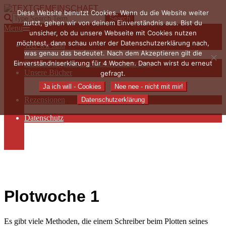
Skip
Diese Website benutzt Cookies. Wenn du die Website weiter
to
TEXTGEMEINSCHAFT
Search
nutzt, gehen wir von deinem Einverständnis aus. Bist du
content
Primary
Menu
unsicher, ob du unsere Webseite mit Cookies nutzen
Navigation
möchtest, dann schau unter der Datenschutzerklärung nach,
Wer wir sind
Menu
was genau das bedeutet. Nach dem Akzeptieren gilt die
Die Hauptakteurinnen
Einverständniserklärung für 4 Wochen. Danach wirst du erneut
Sieben Fragen an… / Autoreninterviews
Unsere Bücher
gefragt.
Autorenservices
Ja ich will - Cookies
Nee nee - nicht mit mir!
Autorenprofile
Rezensionen
Datenschutzerklärung
Rezensionen auf Lovelybooks
Datenschutz
Näheres zu Cookies
AGB
Impressum
Plotwoche 1
Es gibt viele Methoden, die einem Schreiber beim Plotten seines