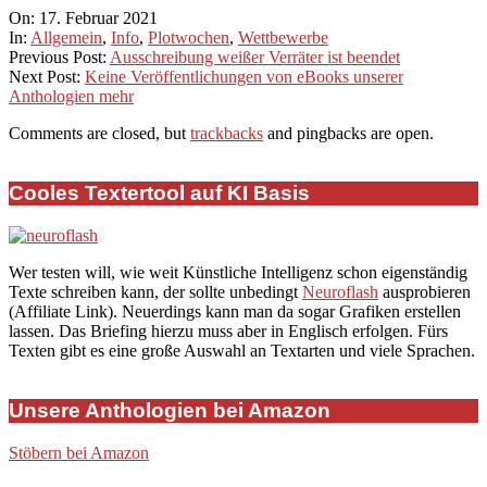
2021-
On:
17. Februar 2021
02-
In:
Allgemein
,
Info
,
Plotwochen
,
Wettbewerbe
17
Previous Post:
Ausschreibung weißer Verräter ist beendet
Next Post:
Keine Veröffentlichungen von eBooks unserer
Anthologien mehr
Comments are closed, but
trackbacks
and pingbacks are open.
Cooles Textertool auf KI Basis
Wer testen will, wie weit Künstliche Intelligenz schon eigenständig
Texte schreiben kann, der sollte unbedingt
Neuroflash
ausprobieren
(Affiliate Link). Neuerdings kann man da sogar Grafiken erstellen
lassen. Das Briefing hierzu muss aber in Englisch erfolgen. Fürs
Texten gibt es eine große Auswahl an Textarten und viele Sprachen.
Unsere Anthologien bei Amazon
Stöbern bei Amazon