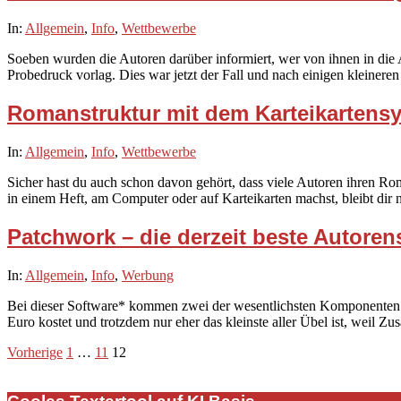
2020-
In:
Allgemein
,
Info
,
Wettbewerbe
02-
Soeben wurden die Autoren darüber informiert, wer von ihnen in die
28
Probedruck vorlag. Dies war jetzt der Fall und nach einigen kleineren
Romanstruktur mit dem Karteikartens
2020-
In:
Allgemein
,
Info
,
Wettbewerbe
02-
Sicher hast du auch schon davon gehört, dass viele Autoren ihren Ro
20
in einem Heft, am Computer oder auf Karteikarten machst, bleibt dir n
Patchwork – die derzeit beste Autoren
2020-
In:
Allgemein
,
Info
,
Werbung
02-
Bei dieser Software* kommen zwei der wesentlichsten Komponenten zu
13
Euro kostet und trotzdem nur eher das kleinste aller Übel ist, weil Zu
Seitennummerierung
Vorherige
1
…
11
12
der