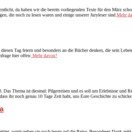
tlicht, da haben wir die bereits vorliegenden Texte für den März schon
en, die noch zu lesen waren und einige unserer Juryleser sind
Mehr da
rd diesen Tag feiern und besonders an die Bücher denken, die sein Lebe
frage hier offen:
Mehr davon?
Das Thema ist diesmal: Pilgerreisen und es soll um Erlebnisse und Rei
dass ihr noch genau 10 Tage Zeit habt, uns Eure Geschichte zu schick
a
et, somit gehen sie noch heute auf die Reise. Besonderer Dank geht an