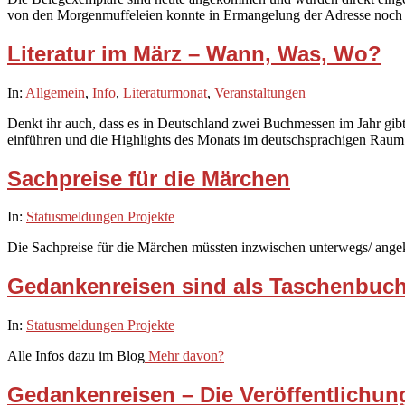
von den Morgenmuffeleien konnte in Ermangelung der Adresse noch 
Literatur im März – Wann, Was, Wo?
2020-
In:
Allgemein
,
Info
,
Literaturmonat
,
Veranstaltungen
02-
Denkt ihr auch, dass es in Deutschland zwei Buchmessen im Jahr gibt 
29
einführen und die Highlights des Monats im deutschsprachigen Raum
Sachpreise für die Märchen
2020-
In:
Statusmeldungen Projekte
02-
Die Sachpreise für die Märchen müssten inzwischen unterwegs/ ang
28
Gedankenreisen sind als Taschenbuch 
2020-
In:
Statusmeldungen Projekte
02-
Alle Infos dazu im Blog
Mehr davon?
28
Gedankenreisen – Die Veröffentlichun