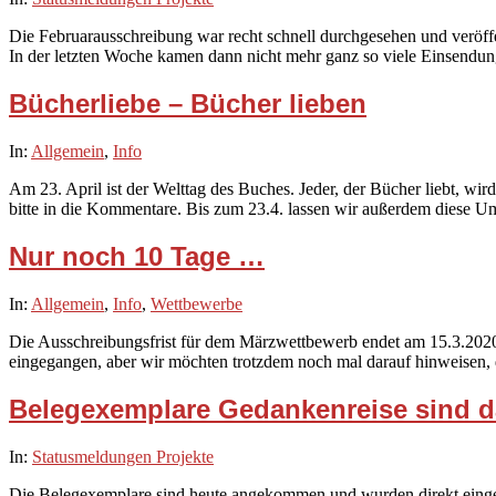
03-
Die Februarausschreibung war recht schnell durchgesehen und veröffen
17
In der letzten Woche kamen dann nicht mehr ganz so viele Einsendung
Bücherliebe – Bücher lieben
2020-
In:
Allgemein
,
Info
03-
Am 23. April ist der Welttag des Buches. Jeder, der Bücher liebt, wi
07
bitte in die Kommentare. Bis zum 23.4. lassen wir außerdem diese Um
Nur noch 10 Tage …
2020-
In:
Allgemein
,
Info
,
Wettbewerbe
03-
Die Ausschreibungsfrist für dem Märzwettbewerb endet am 15.3.2020. 
05
eingegangen, aber wir möchten trotzdem noch mal darauf hinweisen, 
Belegexemplare Gedankenreise sind d
2020-
In:
Statusmeldungen Projekte
03-
Die Belegexemplare sind heute angekommen und wurden direkt eingetüt
05