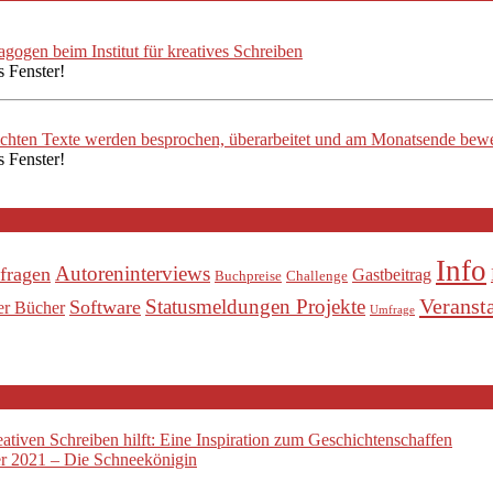
ogen beim Institut für kreatives Schreiben
s Fenster!
ichten Texte werden besprochen, überarbeitet und am Monatsende bewe
s Fenster!
Info
Autoreninterviews
fragen
Gastbeitrag
Buchpreise
Challenge
Veranst
Statusmeldungen Projekte
Software
er Bücher
Umfrage
tiven Schreiben hilft: Eine Inspiration zum Geschichtenschaffen
 2021 – Die Schneekönigin