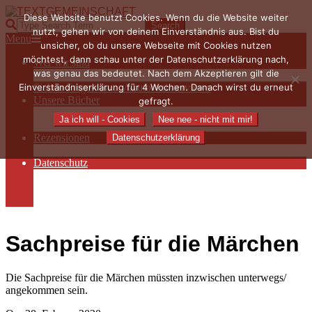
Skip
Diese Website benutzt Cookies. Wenn du die Website weiter
to
TEXTGEMEINSCHAFT
Search
nutzt, gehen wir von deinem Einverständnis aus. Bist du
content
Primary
Menu
unsicher, ob du unsere Webseite mit Cookies nutzen
Navigation
möchtest, dann schau unter der Datenschutzerklärung nach,
Wer wir sind
Menu
was genau das bedeutet. Nach dem Akzeptieren gilt die
Die Hauptakteurinnen
Einverständniserklärung für 4 Wochen. Danach wirst du erneut
Sieben Fragen an… / Autoreninterviews
Unsere Bücher
gefragt.
Autorenservices
Ja ich will - Cookies
Nee nee - nicht mit mir!
Autorenprofile
Rezensionen
Datenschutzerklärung
Rezensionen auf Lovelybooks
Datenschutz
Näheres zu Cookies
AGB
Impressum
Sachpreise für die Märchen
Die Sachpreise für die Märchen müssten inzwischen unterwegs/
angekommen sein.