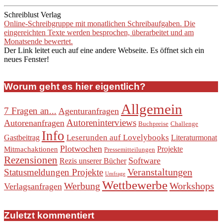
Schreiblust Verlag
Online-Schreibgruppe mit monatlichen Schreibaufgaben. Die
eingereichten Texte werden besprochen, überarbeitet und am
Monatsende bewertet.
Der Link leitet euch auf eine andere Webseite. Es öffnet sich ein
neues Fenster!
Worum geht es hier eigentlich?
Allgemein
7 Fragen an...
Agenturanfragen
Autoreninterviews
Autorenanfragen
Buchpreise
Challenge
Info
Leserunden auf Lovelybooks
Gastbeitrag
Literaturmonat
Plotwochen
Projekte
Mitmachaktionen
Pressemitteilungen
Rezensionen
Software
Rezis unserer Bücher
Veranstaltungen
Statusmeldungen Projekte
Umfrage
Wettbewerbe
Werbung
Workshops
Verlagsanfragen
Zuletzt kommentiert