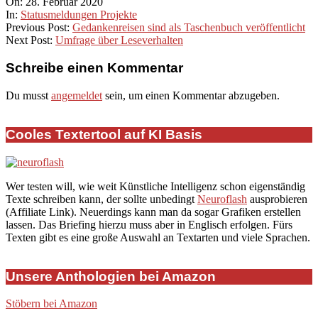
2020-
On:
28. Februar 2020
02-
In:
Statusmeldungen Projekte
28
Previous Post:
Gedankenreisen sind als Taschenbuch veröffentlicht
Next Post:
Umfrage über Leseverhalten
Schreibe einen Kommentar
Du musst
angemeldet
sein, um einen Kommentar abzugeben.
Cooles Textertool auf KI Basis
Wer testen will, wie weit Künstliche Intelligenz schon eigenständig
Texte schreiben kann, der sollte unbedingt
Neuroflash
ausprobieren
(Affiliate Link). Neuerdings kann man da sogar Grafiken erstellen
lassen. Das Briefing hierzu muss aber in Englisch erfolgen. Fürs
Texten gibt es eine große Auswahl an Textarten und viele Sprachen.
Unsere Anthologien bei Amazon
Stöbern bei Amazon