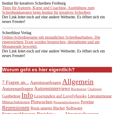
Institut für kreatives Schreiben Freiburg
Tipps für Autoren, Kurse und Coaching, Ausbildung zum
Schreibpädagogen beim Institut für kreatives Schreiben
Der Link leitet euch auf eine andere Webseite. Es öffnet sich ein
neues Fenster!
Schreiblust Verlag
Online-Schreibgruppe mit monatlichen Schreibaufgaben. Die
eingereichten Texte werden besprochen, überarbeitet und am
Monatsende bewertet.
Der Link leitet euch auf eine andere Webseite. Es öffnet sich ein
neues Fenster!
Worum geht es hier eigentlich?
Allgemein
7 Fragen an...
Agenturanfragen
Autoreninterviews
Autorenanfragen
Buchpreise
Challenge
Info
Leserunden auf Lovelybooks
Gastbeitrag
Literaturmonat
Plotwochen
Projekte
Mitmachaktionen
Pressemitteilungen
Rezensionen
Software
Rezis unserer Bücher
Veranstaltungen
Statusmeldungen Projekte