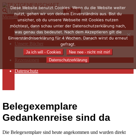
Skip
Diese Website benutzt Cookies. Wenn du die Website weiter
to
TEXTGEMEINSCHAFT
Search
nutzt, gehen wir von deinem Einverständnis aus. Bist du
content
Primary
Menu
unsicher, ob du unsere Webseite mit Cookies nutzen
Navigation
möchtest, dann schau unter der Datenschutzerklärung nach,
Wer wir sind
Menu
was genau das bedeutet. Nach dem Akzeptieren gilt die
Die Hauptakteurinnen
Einverständniserklärung für 4 Wochen. Danach wirst du erneut
Sieben Fragen an… / Autoreninterviews
Unsere Bücher
gefragt.
Autorenservices
Ja ich will - Cookies
Nee nee - nicht mit mir!
Autorenprofile
Rezensionen
Datenschutzerklärung
Rezensionen auf Lovelybooks
Datenschutz
Näheres zu Cookies
AGB
Impressum
Belegexemplare
Gedankenreise sind da
Die Belegexemplare sind heute angekommen und wurden direkt