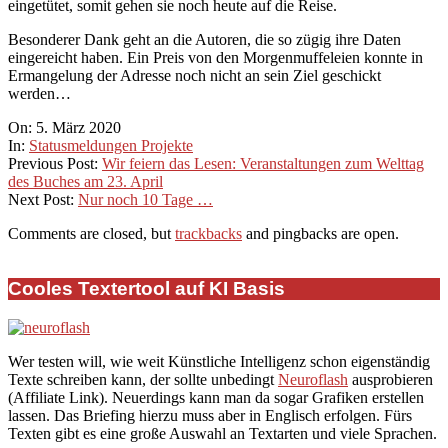
eingetütet, somit gehen sie noch heute auf die Reise.
Besonderer Dank geht an die Autoren, die so zügig ihre Daten
eingereicht haben. Ein Preis von den Morgenmuffeleien konnte in
Ermangelung der Adresse noch nicht an sein Ziel geschickt
werden…
2020-
On:
5. März 2020
03-
In:
Statusmeldungen Projekte
05
Previous Post:
Wir feiern das Lesen: Veranstaltungen zum Welttag
des Buches am 23. April
Next Post:
Nur noch 10 Tage …
Comments are closed, but
trackbacks
and pingbacks are open.
Cooles Textertool auf KI Basis
Wer testen will, wie weit Künstliche Intelligenz schon eigenständig
Texte schreiben kann, der sollte unbedingt
Neuroflash
ausprobieren
(Affiliate Link). Neuerdings kann man da sogar Grafiken erstellen
lassen. Das Briefing hierzu muss aber in Englisch erfolgen. Fürs
Texten gibt es eine große Auswahl an Textarten und viele Sprachen.