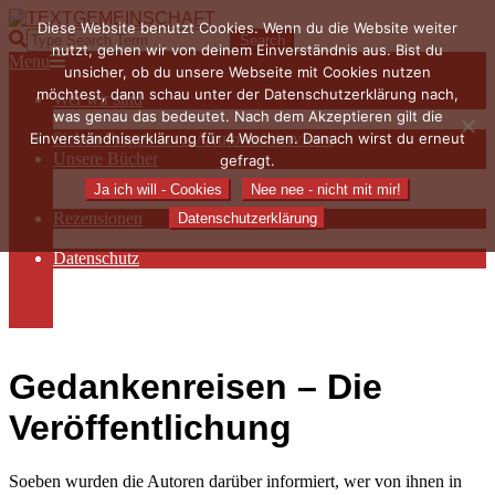
Skip
Diese Website benutzt Cookies. Wenn du die Website weiter
to
TEXTGEMEINSCHAFT
Search
nutzt, gehen wir von deinem Einverständnis aus. Bist du
content
Primary
Menu
unsicher, ob du unsere Webseite mit Cookies nutzen
Navigation
möchtest, dann schau unter der Datenschutzerklärung nach,
Wer wir sind
Menu
was genau das bedeutet. Nach dem Akzeptieren gilt die
Die Hauptakteurinnen
Einverständniserklärung für 4 Wochen. Danach wirst du erneut
Sieben Fragen an… / Autoreninterviews
Unsere Bücher
gefragt.
Autorenservices
Ja ich will - Cookies
Nee nee - nicht mit mir!
Autorenprofile
Rezensionen
Datenschutzerklärung
Rezensionen auf Lovelybooks
Datenschutz
Näheres zu Cookies
AGB
Impressum
Gedankenreisen – Die
Veröffentlichung
Soeben wurden die Autoren darüber informiert, wer von ihnen in