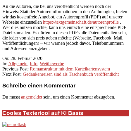
An die Autoren, die bei uns veröffentlicht werden noch der
Hinweis: Statt der Autoreninformationen in den Anthologien, bieten
wir das kostenfreie Angebot, ein Autorenprofil (PDF) auf unserer
Webseite einzustellen
https://textgemeinschaft.de/autorenprofile
.
Wer dies nutzen möchte, kann uns einfach eine entsprechende PDF
Datei zumailen. Es dürfen in diesen PDFs alle Daten enthalten sein,
die jeder von sich preis geben möchte (Webseite, Facebook, Mail,
Veröffentlichungen) – wir warnen jedoch davor, Telefonnummern
und Adressen anzugeben.
2020-
On:
28. Februar 2020
02-
In:
Allgemein
,
Info
,
Wettbewerbe
28
Previous Post:
Romanstruktur mit dem Karteikartensystem
Next Post:
Gedankenreisen sind als Taschenbuch veröffentlicht
Schreibe einen Kommentar
Du musst
angemeldet
sein, um einen Kommentar abzugeben.
Cooles Textertool auf KI Basis