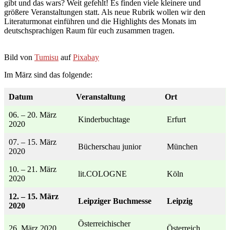
gibt und das wars? Weit gefehlt! Es finden viele kleinere und
größere Veranstaltungen statt. Als neue Rubrik wollen wir den
Literaturmonat einführen und die Highlights des Monats im
deutschsprachigen Raum für euch zusammen tragen.
Bild von
Tumisu
auf
Pixabay
Im März sind das folgende:
Datum
Veranstaltung
Ort
06. – 20. März
Kinderbuchtage
Erfurt
2020
07. – 15. März
Bücherschau junior
München
2020
10. – 21. März
lit.COLOGNE
Köln
2020
12. – 15. März
Leipziger Buchmesse
Leipzig
2020
Österreichischer
26. März 2020
Österreich