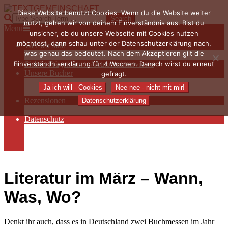
Skip
Diese Website benutzt Cookies. Wenn du die Website weiter
to
TEXTGEMEINSCHAFT
Search
nutzt, gehen wir von deinem Einverständnis aus. Bist du
content
Primary
Menu
unsicher, ob du unsere Webseite mit Cookies nutzen
Navigation
möchtest, dann schau unter der Datenschutzerklärung nach,
Wer wir sind
Menu
was genau das bedeutet. Nach dem Akzeptieren gilt die
Die Hauptakteurinnen
Einverständniserklärung für 4 Wochen. Danach wirst du erneut
Sieben Fragen an… / Autoreninterviews
Unsere Bücher
gefragt.
Autorenservices
Ja ich will - Cookies
Nee nee - nicht mit mir!
Autorenprofile
Rezensionen
Datenschutzerklärung
Rezensionen auf Lovelybooks
Datenschutz
Näheres zu Cookies
AGB
Impressum
Literatur im März – Wann,
Was, Wo?
Denkt ihr auch, dass es in Deutschland zwei Buchmessen im Jahr