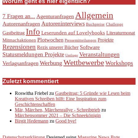
Worum geht es hier eigentlich?
Allgemein
7 Fragen an...
Agenturanfragen
Autoreninterviews
Autorenanfragen
Buchpreise
Challenge
Info
Leserunden auf Lovelybooks
Gastbeitrag
Literaturmonat
Plotwochen
Projekte
Mitmachaktionen
Pressemitteilungen
Rezensionen
Software
Rezis unserer Bücher
Veranstaltungen
Statusmeldungen Projekte
Umfrage
Wettbewerbe
Werbung
Workshops
Verlagsanfragen
Zuletzt kommentiert
Roswitha Friebel
zu
Gastbeitrag: 5 Gründe wie Lesen beim
Kreativen Schreiben hilft: Eine Inspiration zum
Geschichtenschaffen
Mär, Märchen, Märchenrallye - Schreibtrieb
zu
Märchensommer 2021 – Die Schneekönigin
Birgit Hedemann
zu
Good bye!
Datenschutzerklärung
Designed using
Magazine News Byte
.