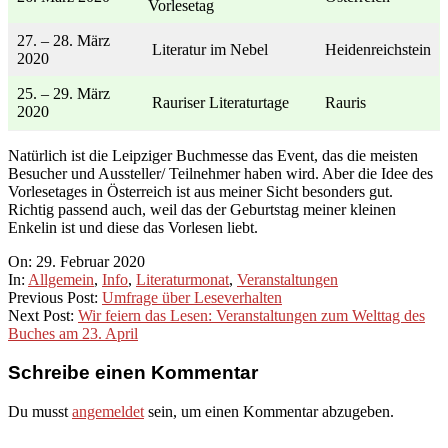
Vorlesetag
27. – 28. März
Literatur im Nebel
Heidenreichstein
2020
25. – 29. März
Rauriser Literaturtage
Rauris
2020
Natürlich ist die Leipziger Buchmesse das Event, das die meisten
Besucher und Aussteller/ Teilnehmer haben wird. Aber die Idee des
Vorlesetages in Österreich ist aus meiner Sicht besonders gut.
Richtig passend auch, weil das der Geburtstag meiner kleinen
Enkelin ist und diese das Vorlesen liebt.
2020-
On:
29. Februar 2020
02-
In:
Allgemein
,
Info
,
Literaturmonat
,
Veranstaltungen
29
Previous Post:
Umfrage über Leseverhalten
Next Post:
Wir feiern das Lesen: Veranstaltungen zum Welttag des
Buches am 23. April
Schreibe einen Kommentar
Du musst
angemeldet
sein, um einen Kommentar abzugeben.