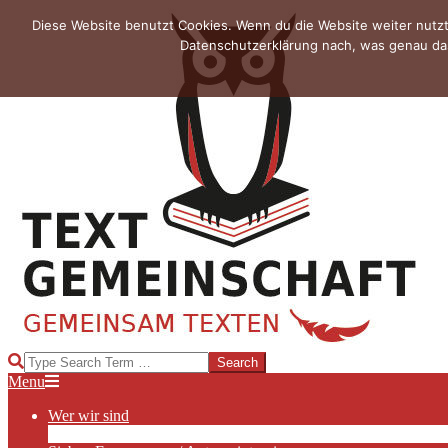
Skip
Diese Website benutzt Cookies. Wenn du die Website weiter nutzt
to
Datenschutzerklärung nach, was genau das
content
TEXTGEMEINSCHAFT
Search
Primary
Menu
Navigation
Wer wir sind
Menu
Die Hauptakteurinnen