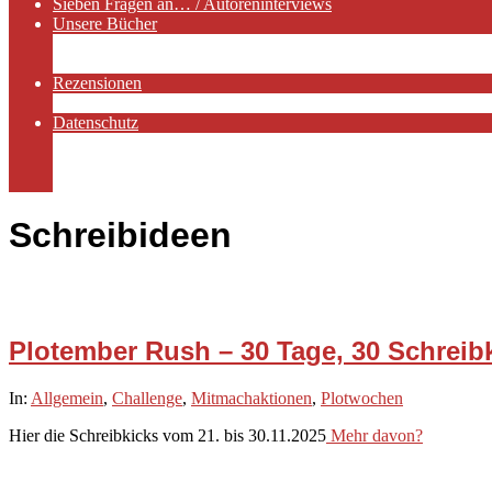
Sieben Fragen an… / Autoreninterviews
Unsere Bücher
Autorenservices
Autorenprofile
Rezensionen
Rezensionen auf Lovelybooks
Datenschutz
Näheres zu Cookies
AGB
Impressum
Schreibideen
Plotember Rush – 30 Tage, 30 Schreib
2025-
In:
Allgemein
,
Challenge
,
Mitmachaktionen
,
Plotwochen
11-
Hier die Schreibkicks vom 21. bis 30.11.2025
Mehr davon?
21