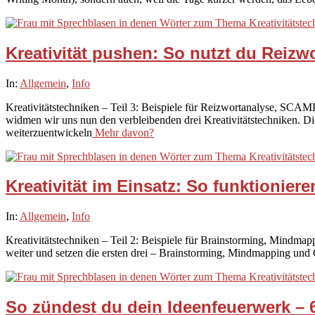
Kreativität pushen: So nutzt du Reiz
2025-
In:
Allgemein
,
Info
09-
Kreativitätstechniken – Teil 3: Beispiele für Reizwortanalyse, SCA
29
widmen wir uns nun den verbleibenden drei Kreativitätstechniken. Di
weiterzuentwickeln
Mehr davon?
Kreativität im Einsatz: So funktionie
2025-
In:
Allgemein
,
Info
09-
Kreativitätstechniken – Teil 2: Beispiele für Brainstorming, Mindmapp
25
weiter und setzen die ersten drei – Brainstorming, Mindmapping und 
So zündest du dein Ideenfeuerwerk – 6