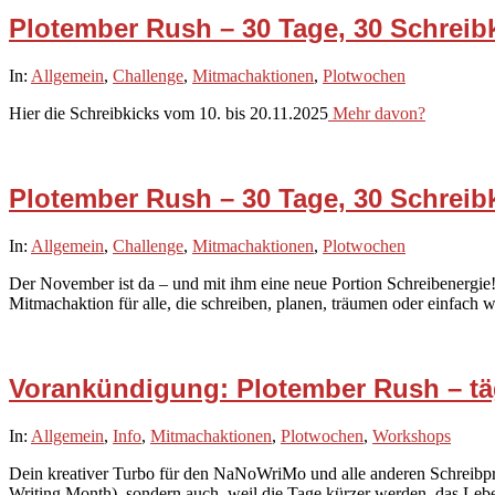
Plotember Rush – 30 Tage, 30 Schreib
2025-
In:
Allgemein
,
Challenge
,
Mitmachaktionen
,
Plotwochen
11-
Hier die Schreibkicks vom 10. bis 20.11.2025
Mehr davon?
10
Plotember Rush – 30 Tage, 30 Schreib
2025-
In:
Allgemein
,
Challenge
,
Mitmachaktionen
,
Plotwochen
11-
Der November ist da – und mit ihm eine neue Portion Schreibenergie!
01
Mitmachaktion für alle, die schreiben, planen, träumen oder einfach w
Vorankündigung: Plotember Rush – tä
2025-
In:
Allgemein
,
Info
,
Mitmachaktionen
,
Plotwochen
,
Workshops
10-
Dein kreativer Turbo für den NaNoWriMo und alle anderen Schreibp
13
Writing Month), sondern auch, weil die Tage kürzer werden, das Lebe