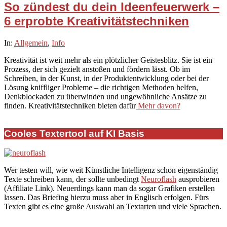
So zündest du dein Ideenfeuerwerk –
6 erprobte Kreativitätstechniken
2025-
In:
Allgemein
,
Info
09-
Kreativität ist weit mehr als ein plötzlicher Geistesblitz. Sie ist ein
22
Prozess, der sich gezielt anstoßen und fördern lässt. Ob im
Schreiben, in der Kunst, in der Produktentwicklung oder bei der
Lösung kniffliger Probleme – die richtigen Methoden helfen,
Denkblockaden zu überwinden und ungewöhnliche Ansätze zu
finden. Kreativitätstechniken bieten dafür
Mehr davon?
Cooles Textertool auf KI Basis
Wer testen will, wie weit Künstliche Intelligenz schon eigenständig
Texte schreiben kann, der sollte unbedingt
Neuroflash
ausprobieren
(Affiliate Link). Neuerdings kann man da sogar Grafiken erstellen
lassen. Das Briefing hierzu muss aber in Englisch erfolgen. Fürs
Texten gibt es eine große Auswahl an Textarten und viele Sprachen.