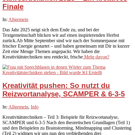
Finale
2025-
In:
Allgemein
12-
Das Jahr 2025 neigt sich dem Ende zu, und bei der
15
Textgemeinschaft blicken wir auf einen inspirierenden Herbst
zurück.Ab Mitte September sind wir nach der Sommerpause mit
frischer Energie gestartet – und haben gemeinsam mit Dir in kurzer
Zeit eine Menge Themen angepackt. Wir haben die
Kreativitätstechniken neu entdeckt, frische
Mehr davon?
Kreativität pushen: So nutzt du
Reizwortanalyse, SCAMPER & 6-3-5
2025-
In:
Allgemein
,
Info
09-
Kreativitätstechniken – Teil 3: Beispiele für Reizwortanalyse,
29
SCAMPER und 6-3-5 Nach den theoretischen Grundlagen (Teil 1)
und den Beispielen zu Brainstorming, Mindmapping und Clustering
(Teil 2) widmen wir uns nun den verbleibenden drei