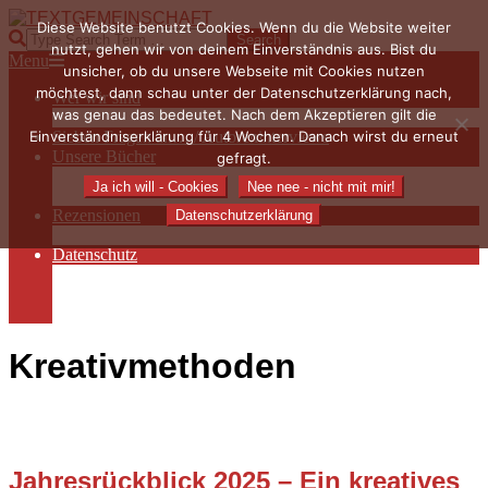
Skip
Diese Website benutzt Cookies. Wenn du die Website weiter
to
TEXTGEMEINSCHAFT
Search
nutzt, gehen wir von deinem Einverständnis aus. Bist du
content
Primary
Menu
unsicher, ob du unsere Webseite mit Cookies nutzen
Navigation
möchtest, dann schau unter der Datenschutzerklärung nach,
Wer wir sind
Menu
was genau das bedeutet. Nach dem Akzeptieren gilt die
Die Hauptakteurinnen
Einverständniserklärung für 4 Wochen. Danach wirst du erneut
Sieben Fragen an… / Autoreninterviews
Unsere Bücher
gefragt.
Autorenservices
Ja ich will - Cookies
Nee nee - nicht mit mir!
Autorenprofile
Rezensionen
Datenschutzerklärung
Rezensionen auf Lovelybooks
Datenschutz
Näheres zu Cookies
AGB
Impressum
Kreativmethoden
Jahresrückblick 2025 – Ein kreatives