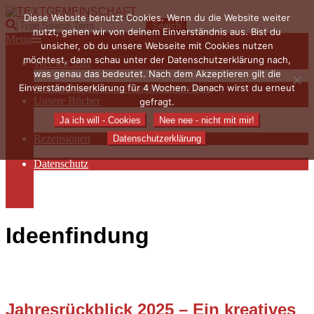
Skip
Diese Website benutzt Cookies. Wenn du die Website weiter
to
TEXTGEMEINSCHAFT
Search
nutzt, gehen wir von deinem Einverständnis aus. Bist du
content
Primary
Menu
unsicher, ob du unsere Webseite mit Cookies nutzen
Navigation
möchtest, dann schau unter der Datenschutzerklärung nach,
Wer wir sind
Menu
was genau das bedeutet. Nach dem Akzeptieren gilt die
Die Hauptakteurinnen
Einverständniserklärung für 4 Wochen. Danach wirst du erneut
Sieben Fragen an… / Autoreninterviews
Unsere Bücher
gefragt.
Autorenservices
Ja ich will - Cookies
Nee nee - nicht mit mir!
Autorenprofile
Rezensionen
Datenschutzerklärung
Rezensionen auf Lovelybooks
Datenschutz
Näheres zu Cookies
AGB
Impressum
Ideenfindung
Jahresrückblick 2025 – Ein kreatives