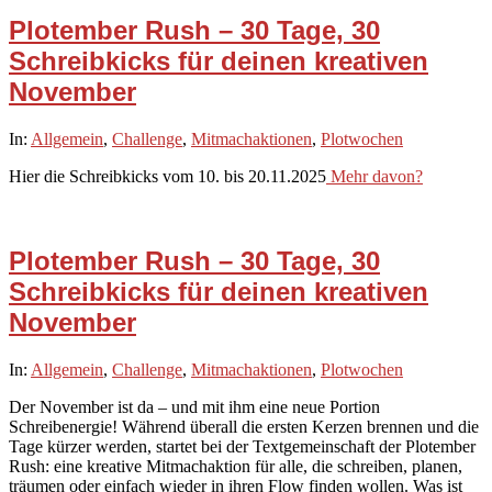
Plotember Rush – 30 Tage, 30
Schreibkicks für deinen kreativen
November
2025-
In:
Allgemein
,
Challenge
,
Mitmachaktionen
,
Plotwochen
11-
Hier die Schreibkicks vom 10. bis 20.11.2025
Mehr davon?
10
Plotember Rush – 30 Tage, 30
Schreibkicks für deinen kreativen
November
2025-
In:
Allgemein
,
Challenge
,
Mitmachaktionen
,
Plotwochen
11-
Der November ist da – und mit ihm eine neue Portion
01
Schreibenergie! Während überall die ersten Kerzen brennen und die
Tage kürzer werden, startet bei der Textgemeinschaft der Plotember
Rush: eine kreative Mitmachaktion für alle, die schreiben, planen,
träumen oder einfach wieder in ihren Flow finden wollen. Was ist