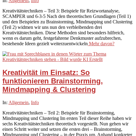
2025-
In:
Allgemein
,
Info
09-
Kreativitätstechniken – Teil 3: Beispiele für Reizwortanalyse,
29
SCAMPER und 6-3-5 Nach den theoretischen Grundlagen (Teil 1)
und den Beispielen zu Brainstorming, Mindmapping und Clustering
(Teil 2) widmen wir uns nun den verbleibenden drei
Kreativitätstechniken. Diese Methoden sind besonders hilfreich,
wenn es darum geht, festgefahrene Denkmuster aufzubrechen,
bestehende Ideen gezielt weiterzuentwickeln
Mehr davon?
Kreativität im Einsatz: So
funktionieren Brainstorming,
Mindmapping & Clustering
2025-
In:
Allgemein
,
Info
09-
Kreativitätstechniken – Teil 2: Beispiele für Brainstorming,
25
Mindmapping und Clustering Im ersten Teil dieser Reihe haben wir
sechs Kreativitätstechniken theoretisch vorgestellt. Nun gehen wir
einen Schritt weiter und setzen die ersten drei – Brainstorming,
Mindmapping und Clustering – in der Praxis um. Anhand konkreter