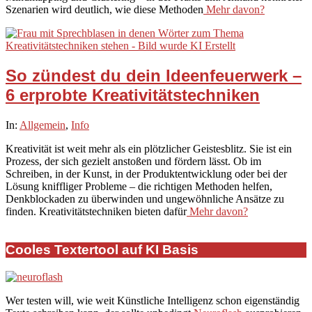
Szenarien wird deutlich, wie diese Methoden
Mehr davon?
So zündest du dein Ideenfeuerwerk –
6 erprobte Kreativitätstechniken
2025-
In:
Allgemein
,
Info
09-
Kreativität ist weit mehr als ein plötzlicher Geistesblitz. Sie ist ein
22
Prozess, der sich gezielt anstoßen und fördern lässt. Ob im
Schreiben, in der Kunst, in der Produktentwicklung oder bei der
Lösung kniffliger Probleme – die richtigen Methoden helfen,
Denkblockaden zu überwinden und ungewöhnliche Ansätze zu
finden. Kreativitätstechniken bieten dafür
Mehr davon?
Cooles Textertool auf KI Basis
Wer testen will, wie weit Künstliche Intelligenz schon eigenständig