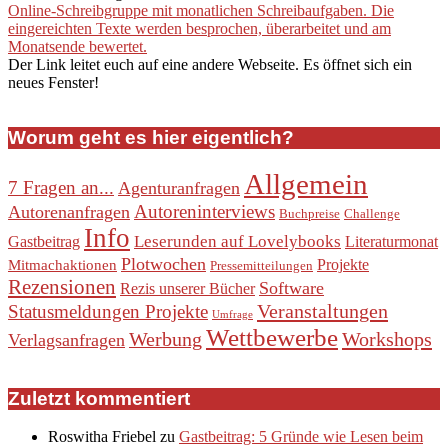
Online-Schreibgruppe mit monatlichen Schreibaufgaben. Die
eingereichten Texte werden besprochen, überarbeitet und am
Monatsende bewertet.
Der Link leitet euch auf eine andere Webseite. Es öffnet sich ein
neues Fenster!
Worum geht es hier eigentlich?
Allgemein
7 Fragen an...
Agenturanfragen
Autoreninterviews
Autorenanfragen
Buchpreise
Challenge
Info
Leserunden auf Lovelybooks
Gastbeitrag
Literaturmonat
Plotwochen
Projekte
Mitmachaktionen
Pressemitteilungen
Rezensionen
Software
Rezis unserer Bücher
Veranstaltungen
Statusmeldungen Projekte
Umfrage
Wettbewerbe
Werbung
Workshops
Verlagsanfragen
Zuletzt kommentiert
Roswitha Friebel
zu
Gastbeitrag: 5 Gründe wie Lesen beim