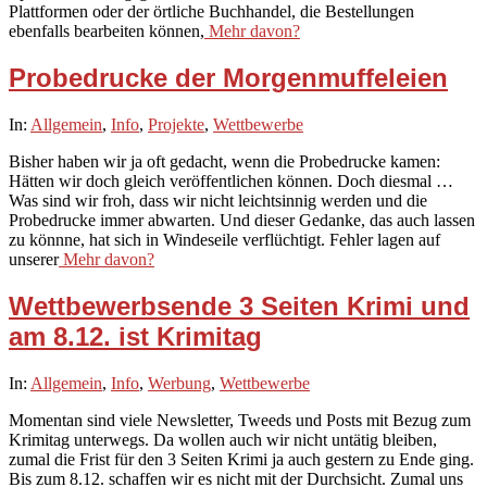
Plattformen oder der örtliche Buchhandel, die Bestellungen
ebenfalls bearbeiten können,
Mehr davon?
Probedrucke der Morgenmuffeleien
2020-
In:
Allgemein
,
Info
,
Projekte
,
Wettbewerbe
02-
Bisher haben wir ja oft gedacht, wenn die Probedrucke kamen:
12
Hätten wir doch gleich veröffentlichen können. Doch diesmal …
Was sind wir froh, dass wir nicht leichtsinnig werden und die
Probedrucke immer abwarten. Und dieser Gedanke, das auch lassen
zu könnne, hat sich in Windeseile verflüchtigt. Fehler lagen auf
unserer
Mehr davon?
Wettbewerbsende 3 Seiten Krimi und
am 8.12. ist Krimitag
2019-
In:
Allgemein
,
Info
,
Werbung
,
Wettbewerbe
12-
Momentan sind viele Newsletter, Tweeds und Posts mit Bezug zum
01
Krimitag unterwegs. Da wollen auch wir nicht untätig bleiben,
zumal die Frist für den 3 Seiten Krimi ja auch gestern zu Ende ging.
Bis zum 8.12. schaffen wir es nicht mit der Durchsicht. Zumal uns