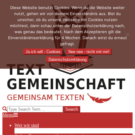
Skip
Diese Website benutzt Cookies. Wenn du die Website weiter
to
nutzt, gehen wir von deinem Einverständnis aus. Bist du
content
unsicher, ob du unsere Webseite mit Cookies nutzen
möchtest, dann schau unter der Datenschutzerklärung nach,
was genau das bedeutet. Nach dem Akzeptieren gilt die
Einverständniserklärung für 4 Wochen. Danach wirst du erneut
gefragt.
Ja ich will - Cookies
Nee nee - nicht mit mir!
Datenschutzerklärung
TEXTGEMEINSCHAFT
Search
Primary
Menu
Navigation
Wer wir sind
Menu
Die Hauptakteurinnen