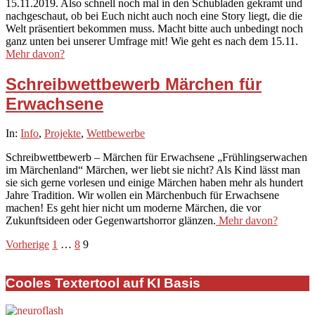
15.11.2019. Also schnell noch mal in den Schubladen gekramt und
nachgeschaut, ob bei Euch nicht auch noch eine Story liegt, die die
Welt präsentiert bekommen muss. Macht bitte auch unbedingt noch
ganz unten bei unserer Umfrage mit! Wie geht es nach dem 15.11.
Mehr davon?
Schreibwettbewerb Märchen für
Erwachsene
2019-
In:
Info
,
Projekte
,
Wettbewerbe
10-
Schreibwettbewerb – Märchen für Erwachsene „Frühlingserwachen
06
im Märchenland“ Märchen, wer liebt sie nicht? Als Kind lässt man
sie sich gerne vorlesen und einige Märchen haben mehr als hundert
Jahre Tradition. Wir wollen ein Märchenbuch für Erwachsene
machen! Es geht hier nicht um moderne Märchen, die vor
Zukunftsideen oder Gegenwartshorror glänzen.
Mehr davon?
Seitennummerierung
Vorherige
1
…
8
9
der
Cooles Textertool auf KI Basis
Beiträge