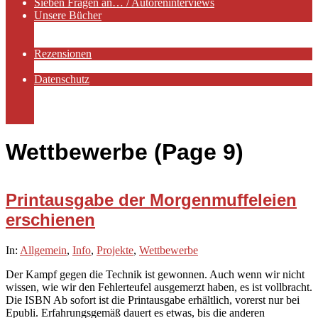
Sieben Fragen an… / Autoreninterviews
Unsere Bücher
Autorenservices
Autorenprofile
Rezensionen
Rezensionen auf Lovelybooks
Datenschutz
Näheres zu Cookies
AGB
Impressum
Wettbewerbe
(Page 9)
Printausgabe der Morgenmuffeleien
erschienen
2020-
In:
Allgemein
,
Info
,
Projekte
,
Wettbewerbe
02-
Der Kampf gegen die Technik ist gewonnen. Auch wenn wir nicht
12
wissen, wie wir den Fehlerteufel ausgemerzt haben, es ist vollbracht.
Die ISBN Ab sofort ist die Printausgabe erhältlich, vorerst nur bei
Epubli. Erfahrungsgemäß dauert es etwas, bis die anderen