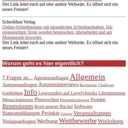
Der Link leitet euch auf eine andere Webseite. Es öffnet sich ein
neues Fenster!
Schreiblust Verlag
Online-Schreibgruppe mit monatlichen Schreibaufgaben. Die
eingereichten Texte werden besprochen, überarbeitet und am
Monatsende bewertet.
Der Link leitet euch auf eine andere Webseite. Es öffnet sich ein
neues Fenster!
Worum geht es hier eigentlich?
Allgemein
7 Fragen an...
Agenturanfragen
Autoreninterviews
Autorenanfragen
Buchpreise
Challenge
Info
Leserunden auf Lovelybooks
Gastbeitrag
Literaturmonat
Plotwochen
Projekte
Mitmachaktionen
Pressemitteilungen
Rezensionen
Software
Rezis unserer Bücher
Veranstaltungen
Statusmeldungen Projekte
Umfrage
Wettbewerbe
Werbung
Workshops
Verlagsanfragen