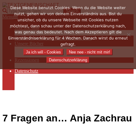
Skip
Diese Website benutzt Cookies. Wenn du die Website weiter
to
TEXTGEMEINSCHAFT
Search
nutzt, gehen wir von deinem Einverständnis aus. Bist du
content
Primary
Menu
unsicher, ob du unsere Webseite mit Cookies nutzen
Navigation
möchtest, dann schau unter der Datenschutzerklärung nach,
Wer wir sind
Menu
was genau das bedeutet. Nach dem Akzeptieren gilt die
Die Hauptakteurinnen
Einverständniserklärung für 4 Wochen. Danach wirst du erneut
Sieben Fragen an… / Autoreninterviews
Unsere Bücher
gefragt.
Autorenservices
Ja ich will - Cookies
Nee nee - nicht mit mir!
Autorenprofile
Rezensionen
Datenschutzerklärung
Rezensionen auf Lovelybooks
Datenschutz
Näheres zu Cookies
AGB
Impressum
7 Fragen an… Anja Zachrau