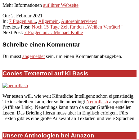
Mehr Informationen
auf ihrer Webseite
2021-
On:
2. Februar 2021
02-
In:
7 Fragen an...
,
Allgemein
,
Autoreninterviews
02
Previous Post:
Noch 15 Tage Zeit für den „Weißen Verräter!“
Next Post:
7 Fragen an… Michael Kothe
Schreibe einen Kommentar
Du musst
angemeldet
sein, um einen Kommentar abzugeben.
Cooles Textertool auf KI Basis
Wer testen will, wie weit Künstliche Intelligenz schon eigenständig
Texte schreiben kann, der sollte unbedingt
Neuroflash
ausprobieren
(Affiliate Link). Neuerdings kann man da sogar Grafiken erstellen
lassen. Das Briefing hierzu muss aber in Englisch erfolgen. Fürs
Texten gibt es eine große Auswahl an Textarten und viele Sprachen.
Unsere Anthologien bei Amazon