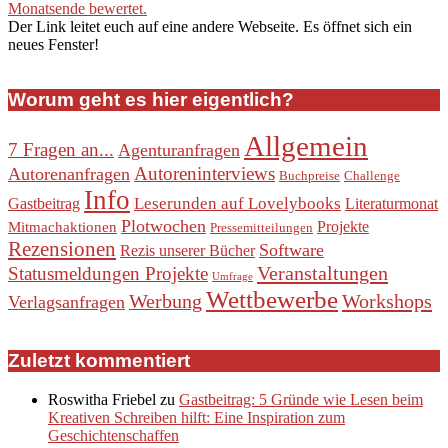
Monatsende bewertet.
Der Link leitet euch auf eine andere Webseite. Es öffnet sich ein
neues Fenster!
Worum geht es hier eigentlich?
Allgemein
7 Fragen an...
Agenturanfragen
Autoreninterviews
Autorenanfragen
Buchpreise
Challenge
Info
Leserunden auf Lovelybooks
Gastbeitrag
Literaturmonat
Plotwochen
Projekte
Mitmachaktionen
Pressemitteilungen
Rezensionen
Software
Rezis unserer Bücher
Veranstaltungen
Statusmeldungen Projekte
Umfrage
Wettbewerbe
Werbung
Workshops
Verlagsanfragen
Zuletzt kommentiert
Roswitha Friebel
zu
Gastbeitrag: 5 Gründe wie Lesen beim
Kreativen Schreiben hilft: Eine Inspiration zum
Geschichtenschaffen