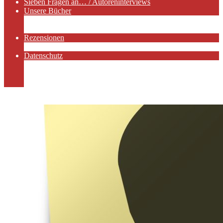
Sieben Fragen an… / Autoreninterviews
Unsere Bücher
Autorenservices
Autorenprofile
Rezensionen
Rezensionen auf Lovelybooks
Datenschutz
Näheres zu Cookies
AGB
Impressum