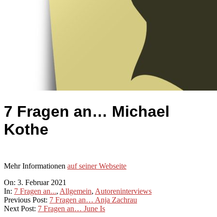
7 Fragen an… Michael
Kothe
Mehr Informationen
auf seiner Webseite
2021-
On:
3. Februar 2021
02-
In:
7 Fragen an...
,
Allgemein
,
Autoreninterviews
03
Previous Post:
7 Fragen an… Anja Zachrau
Next Post:
7 Fragen an… June Is