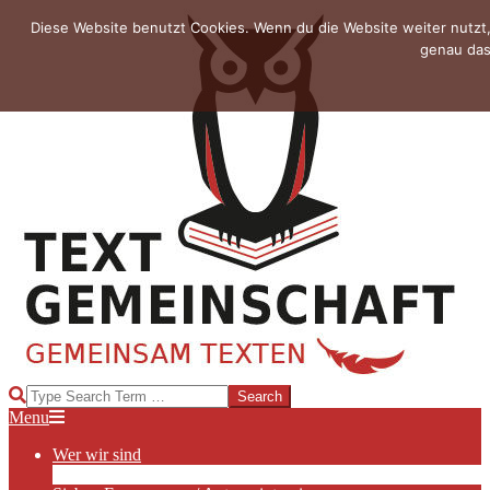
Skip
Diese Website benutzt Cookies. Wenn du die Website weiter nutzt
to
genau das
content
TEXTGEMEINSCHAFT
Search
Primary
Menu
Navigation
Wer wir sind
Menu
Die Hauptakteurinnen