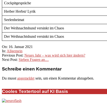
Cockpitgespräche
Herber Herbst/ Lyrik
Seelenheimat
Der Weihnachtshund versinkt im Chaos
Der Weihnachtshund versinkt im Chaos
2021-
On:
16. Januar 2021
01-
In:
Allgemein
16
Previous Post:
Neues Jahr – was wird sich hier ändern?
Next Post:
Sieben Fragen an…
Schreibe einen Kommentar
Du musst
angemeldet
sein, um einen Kommentar abzugeben.
Cooles Textertool auf KI Basis