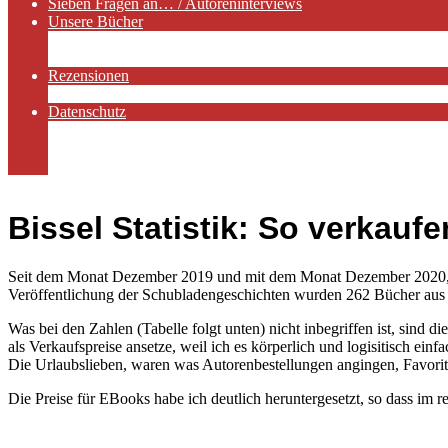
Sieben Fragen an… / Autoreninterviews
Unsere Bücher
Autorenservices
Autorenprofile
Rezensionen
Rezensionen auf Lovelybooks
Datenschutz
Näheres zu Cookies
AGB
Impressum
Bissel Statistik: So verkauf
Seit dem Monat Dezember 2019 und mit dem Monat Dezember 2020, habe
Veröffentlichung der Schubladengeschichten wurden 262 Bücher aus de
Was bei den Zahlen (Tabelle folgt unten) nicht inbegriffen ist, sind
als Verkaufspreise ansetze, weil ich es körperlich und logisitisch ei
Die Urlaubslieben, waren was Autorenbestellungen angingen, Favorit
Die Preise für EBooks habe ich deutlich heruntergesetzt, so dass im