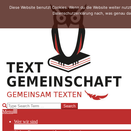
Skip
Diese Website benutzt Cookies. Wenn du die Website weiter nutzt
to
Datenschutzerklärung nach, was genau das
content
TEXTGEMEINSCHAFT
Search
Primary
Menu
Navigation
Wer wir sind
Menu
Die Hauptakteurinnen