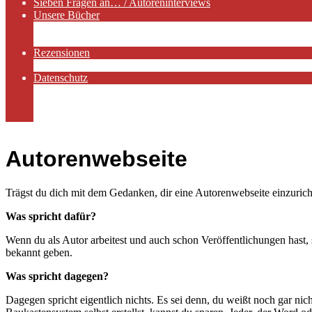
Sieben Fragen an… / Autoreninterviews
Unsere Bücher
Autorenservices
Autorenprofile
Rezensionen
Rezensionen auf Lovelybooks
Datenschutz
Näheres zu Cookies
AGB
Impressum
Autorenwebseite
Trägst du dich mit dem Gedanken, dir eine Autorenwebseite einzurich
Was spricht dafür?
Wenn du als Autor arbeitest und auch schon Veröffentlichungen hast, 
bekannt geben.
Was spricht dagegen?
Dagegen spricht eigentlich nichts. Es sei denn, du weißt noch gar nic