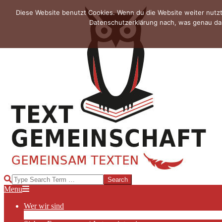
Skip
Diese Website benutzt Cookies. Wenn du die Website weiter nutzt
to
Datenschutzerklärung nach, was genau das
content
TEXTGEMEINSCHAFT
Search
Primary
Menu
Navigation
Wer wir sind
Menu
Die Hauptakteurinnen