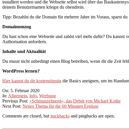
installiert werden und die Webseite selbst wird über das Baukasten
deinem Benutzernamen kriegst du obendrein.
Tipp: Bezahlst du die Domain für mehrere Jahre im Voraus, sparst du
Domainumzug
Du hast schon eine Webseite und zahlst viel mehr dafür? Du kannst 
Authorisation anfordern.
Inhalte und Aktualität
Du musst nicht unbedingt einen Blog betreiben, wenn dir die Zeit fehl
WordPress lernen?
Hier kannst du dir kostengünstig
die Basics aneignen, um im Handumd
2020-
On:
5. Februar 2020
02-
In:
Allgemein
,
Info
,
Werbung
05
Previous Post:
»Schmunzelmord«, das Debüt von Michael Kothe
Next Post:
Neues Thema für die 60 Minuten Ergüsse
Comments are closed, but
trackbacks
and pingbacks are open.