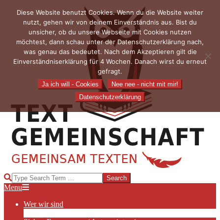
Skip
Diese Website benutzt Cookies. Wenn du die Website weiter
to
nutzt, gehen wir von deinem Einverständnis aus. Bist du
content
unsicher, ob du unsere Webseite mit Cookies nutzen
möchtest, dann schau unter der Datenschutzerklärung nach,
was genau das bedeutet. Nach dem Akzeptieren gilt die
Einverständniserklärung für 4 Wochen. Danach wirst du erneut
gefragt.
Ja ich will - Cookies
Nee nee - nicht mit mir!
Datenschutzerklärung
TEXTGEMEINSCHAFT
Search
Primary
Menu
Navigation
Wer wir sind
Menu
Die Hauptakteurinnen