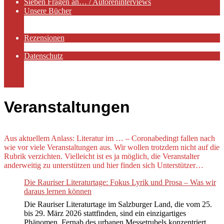
Sieben Fragen an… / Autoreninterviews
Unsere Bücher
Autorenservices
Autorenprofile
Rezensionen
Rezensionen auf Lovelybooks
Datenschutz
Näheres zu Cookies
AGB
Impressum
Veranstaltungen
Aus aktuellem Anlass: Literatur im … – Coronabedingt fallen nach
wie vor viele Veranstaltungen aus. Wir wollen trotzdem nicht auf die
Rubrik verzichten. Vielleicht ist es ja möglich, die Veranstalter
anderweitig zu unterstützen und hier finden sich Unterstützer…
Die Rauriser Literaturtage: Fokus Lyrik und Prosa – Was wir
daraus lernen können
Die Rauriser Literaturtage im Salzburger Land, die vom 25.
bis 29. März 2026 stattfinden, sind ein einzigartiges
Phänomen. Fernab des urbanen Messetrubels konzentriert