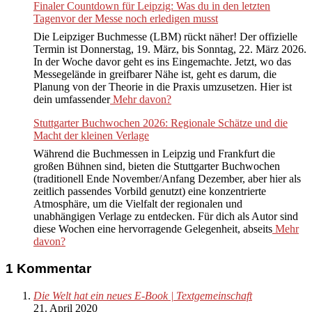
Finaler Countdown für Leipzig: Was du in den letzten
Tagenvor der Messe noch erledigen musst
Die Leipziger Buchmesse (LBM) rückt näher! Der offizielle
Termin ist Donnerstag, 19. März, bis Sonntag, 22. März 2026.
In der Woche davor geht es ins Eingemachte. Jetzt, wo das
Messegelände in greifbarer Nähe ist, geht es darum, die
Planung von der Theorie in die Praxis umzusetzen. Hier ist
dein umfassender
Mehr davon?
Stuttgarter Buchwochen 2026: Regionale Schätze und die
Macht der kleinen Verlage
Während die Buchmessen in Leipzig und Frankfurt die
großen Bühnen sind, bieten die Stuttgarter Buchwochen
(traditionell Ende November/Anfang Dezember, aber hier als
zeitlich passendes Vorbild genutzt) eine konzentrierte
Atmosphäre, um die Vielfalt der regionalen und
unabhängigen Verlage zu entdecken. Für dich als Autor sind
diese Wochen eine hervorragende Gelegenheit, abseits
Mehr
davon?
2019-
1 Kommentar
10-
10
Die Welt hat ein neues E-Book | Textgemeinschaft
21. April 2020