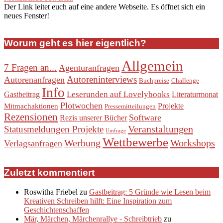
Der Link leitet euch auf eine andere Webseite. Es öffnet sich ein
neues Fenster!
Worum geht es hier eigentlich?
Allgemein
7 Fragen an...
Agenturanfragen
Autoreninterviews
Autorenanfragen
Buchpreise
Challenge
Info
Leserunden auf Lovelybooks
Gastbeitrag
Literaturmonat
Plotwochen
Projekte
Mitmachaktionen
Pressemitteilungen
Rezensionen
Software
Rezis unserer Bücher
Veranstaltungen
Statusmeldungen Projekte
Umfrage
Wettbewerbe
Werbung
Workshops
Verlagsanfragen
Zuletzt kommentiert
Roswitha Friebel
zu
Gastbeitrag: 5 Gründe wie Lesen beim
Kreativen Schreiben hilft: Eine Inspiration zum
Geschichtenschaffen
Mär, Märchen, Märchenrallye - Schreibtrieb
zu