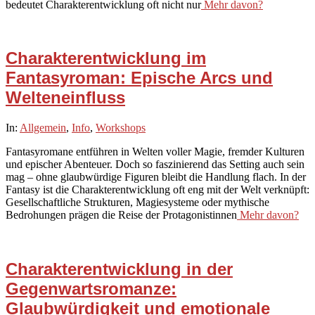
bedeutet Charakterentwicklung oft nicht nur
Mehr davon?
Charakterentwicklung im
Fantasyroman: Epische Arcs und
Welteneinfluss
2025-
In:
Allgemein
,
Info
,
Workshops
10-
Fantasyromane entführen in Welten voller Magie, fremder Kulturen
06
und epischer Abenteuer. Doch so faszinierend das Setting auch sein
mag – ohne glaubwürdige Figuren bleibt die Handlung flach. In der
Fantasy ist die Charakterentwicklung oft eng mit der Welt verknüpft:
Gesellschaftliche Strukturen, Magiesysteme oder mythische
Bedrohungen prägen die Reise der Protagonistinnen
Mehr davon?
Charakterentwicklung in der
Gegenwartsromanze:
Glaubwürdigkeit und emotionale