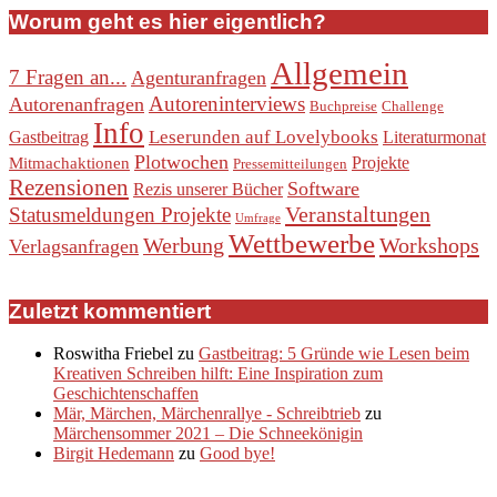
Worum geht es hier eigentlich?
Allgemein
7 Fragen an...
Agenturanfragen
Autoreninterviews
Autorenanfragen
Buchpreise
Challenge
Info
Leserunden auf Lovelybooks
Gastbeitrag
Literaturmonat
Plotwochen
Projekte
Mitmachaktionen
Pressemitteilungen
Rezensionen
Software
Rezis unserer Bücher
Veranstaltungen
Statusmeldungen Projekte
Umfrage
Wettbewerbe
Werbung
Workshops
Verlagsanfragen
Zuletzt kommentiert
Roswitha Friebel
zu
Gastbeitrag: 5 Gründe wie Lesen beim
Kreativen Schreiben hilft: Eine Inspiration zum
Geschichtenschaffen
Mär, Märchen, Märchenrallye - Schreibtrieb
zu
Märchensommer 2021 – Die Schneekönigin
Birgit Hedemann
zu
Good bye!