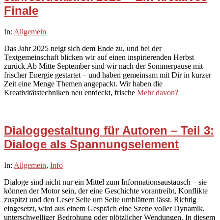
Finale
2025-
In:
Allgemein
12-
Das Jahr 2025 neigt sich dem Ende zu, und bei der
15
Textgemeinschaft blicken wir auf einen inspirierenden Herbst
zurück.Ab Mitte September sind wir nach der Sommerpause mit
frischer Energie gestartet – und haben gemeinsam mit Dir in kurzer
Zeit eine Menge Themen angepackt. Wir haben die
Kreativitätstechniken neu entdeckt, frische
Mehr davon?
Dialoggestaltung für Autoren – Teil 3:
Dialoge als Spannungselement
2025-
In:
Allgemein
,
Info
10-
Dialoge sind nicht nur ein Mittel zum Informationsaustausch – sie
23
können der Motor sein, der eine Geschichte vorantreibt, Konflikte
zuspitzt und den Leser Seite um Seite umblättern lässt. Richtig
eingesetzt, wird aus einem Gespräch eine Szene voller Dynamik,
unterschwelliger Bedrohung oder plötzlicher Wendungen. In diesem