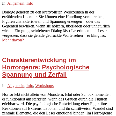
2025-
In:
Allgemein
,
Info
10-
Dialoge gehören zu den kraftvollsten Werkzeugen in der
16
erzählenden Literatur. Sie können eine Handlung vorantreiben,
Figuren charakterisieren und Spannung erzeugen – oder das
Gegenteil bewirken, wenn sie hölzern, überladen oder unnatürlich
wirken.Ein gut geschriebener Dialog lässt Leserinnen und Leser
vergessen, dass sie gerade gedruckte Worte sehen – er klingt so,
Mehr davon?
Charakterentwicklung im
Horrorgenre: Psychologische
Spannung und Zerfall
2025-
In:
Allgemein
,
Info
,
Workshops
10-
Horror lebt nicht allein von Monstern, Blut oder Schockmomenten –
09
er funktioniert am stärksten, wenn das Grauen durch die Figuren
erlebbar wird. Die psychologische Entwicklung einer Figur, ihre
Reaktionen auf Extremsituationen und ihr schrittweiser Wandel sind
zentrale Elemente, die den Leser emotional binden. Im Horrorgenre