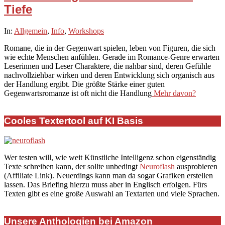
Tiefe
2025-
In:
Allgemein
,
Info
,
Workshops
10-
Romane, die in der Gegenwart spielen, leben von Figuren, die sich
02
wie echte Menschen anfühlen. Gerade im Romance-Genre erwarten
Leserinnen und Leser Charaktere, die nahbar sind, deren Gefühle
nachvollziehbar wirken und deren Entwicklung sich organisch aus
der Handlung ergibt. Die größte Stärke einer guten
Gegenwartsromanze ist oft nicht die Handlung
Mehr davon?
Cooles Textertool auf KI Basis
Wer testen will, wie weit Künstliche Intelligenz schon eigenständig
Texte schreiben kann, der sollte unbedingt
Neuroflash
ausprobieren
(Affiliate Link). Neuerdings kann man da sogar Grafiken erstellen
lassen. Das Briefing hierzu muss aber in Englisch erfolgen. Fürs
Texten gibt es eine große Auswahl an Textarten und viele Sprachen.
Unsere Anthologien bei Amazon