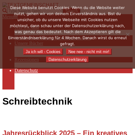
Skip
Diese Website benutzt Cookies. Wenn du die Website weiter
to
TEXTGEMEINSCHAFT
Search
nutzt, gehen wir von deinem Einverständnis aus. Bist du
content
Primary
Menu
unsicher, ob du unsere Webseite mit Cookies nutzen
Navigation
möchtest, dann schau unter der Datenschutzerklärung nach,
Wer wir sind
Menu
was genau das bedeutet. Nach dem Akzeptieren gilt die
Die Hauptakteurinnen
Einverständniserklärung für 4 Wochen. Danach wirst du erneut
Sieben Fragen an… / Autoreninterviews
Unsere Bücher
gefragt.
Autorenservices
Ja ich will - Cookies
Nee nee - nicht mit mir!
Autorenprofile
Rezensionen
Datenschutzerklärung
Rezensionen auf Lovelybooks
Datenschutz
Näheres zu Cookies
AGB
Impressum
Schreibtechnik
Jahresrückblick 2025 – Ein kreatives