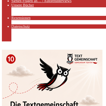
Sieben Fragen an… / Autoreninterviews
Unsere Bücher
Autorenservices
Autorenprofile
Rezensionen
Rezensionen auf Lovelybooks
Datenschutz
Näheres zu Cookies
AGB
Impressum