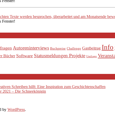
s Fenster!
ichten Texte werden besprochen, überarbeitet und am Monatsende bewe
s Fenster!
Info
Autoreninterviews
fragen
Gastbeitrag
Buchpreise
Challenge
Veranst
Statusmeldungen Projekte
Software
er Bücher
Umfrage
tiven Schreiben hilft: Eine Inspiration zum Geschichtenschaffen
 2021 – Die Schneekönigin
d by
WordPress
.