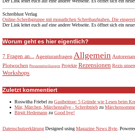
Der Link leitet euch auf eine andere Webseite. Es öffnet sich ein neue
Schreiblust Verlag
Online-Schreibgruppe mit monatlichen Schreibaufgaben. Die eingere
Der Link leitet euch auf eine andere Webseite. Es öffnet sich ein neue
Worum geht es hier eigentlich?
Allgemein
7 Fragen an...
Agenturanfragen
Autorenan
Rezensionen
Plotwochen
Projekte
Rezis unser
Pressemitteilungen
Workshops
Zuletzt kommentiert
Roswitha Friebel
zu
Gastbeitrag: 5 Gründe wie Lesen beim Krea
Mär, Märchen, Märchenrallye - Schreibtrieb
zu
Märchensommer
Birgit Hedemann
zu
Good bye!
Datenschutzerklärung
Designed using
Magazine News Byte
. Powere