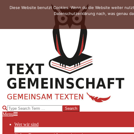
Skip
Diese Website benutzt Cookies. Wenn du die Website weiter nutzt
to
Datenschutzerklärung nach, was genau das
content
TEXTGEMEINSCHAFT
Search
Primary
Menu
Navigation
Wer wir sind
Menu
Die Hauptakteurinnen