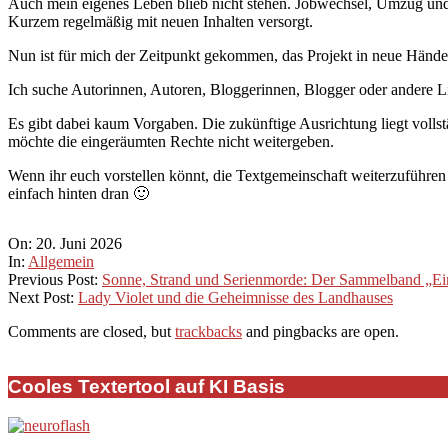
Auch mein eigenes Leben blieb nicht stehen. Jobwechsel, Umzug und 
Kurzem regelmäßig mit neuen Inhalten versorgt.
Nun ist für mich der Zeitpunkt gekommen, das Projekt in neue Hände
Ich suche Autorinnen, Autoren, Bloggerinnen, Blogger oder andere Li
Es gibt dabei kaum Vorgaben. Die zukünftige Ausrichtung liegt vollst
möchte die eingeräumten Rechte nicht weitergeben.
Wenn ihr euch vorstellen könnt, die Textgemeinschaft weiterzuführen 
einfach hinten dran 🙂
2026-
On:
20. Juni 2026
06-
In:
Allgemein
20
Previous Post:
Sonne, Strand und Serienmorde: Der Sammelband „Ein 
Next Post:
Lady Violet und die Geheimnisse des Landhauses
Comments are closed, but
trackbacks
and pingbacks are open.
Cooles Textertool auf KI Basis