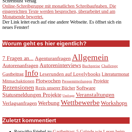
Schreiblust Verlag
Online-Schreibgruppe mit monatlichen Schreibaufgaben. Die
eingereichten Texte werden besprochen, überarbeitet und am
Monatsende bewertet.
Der Link leitet euch auf eine andere Webseite. Es öffnet sich ein
neues Fenster!
Worum geht es hier eigentlich?
Allgemein
7 Fragen an...
Agenturanfragen
Autoreninterviews
Autorenanfragen
Buchpreise
Challenge
Info
Leserunden auf Lovelybooks
Gastbeitrag
Literaturmonat
Plotwochen
Projekte
Mitmachaktionen
Pressemitteilungen
Rezensionen
Software
Rezis unserer Bücher
Veranstaltungen
Statusmeldungen Projekte
Umfrage
Wettbewerbe
Werbung
Workshops
Verlagsanfragen
Zuletzt kommentiert
Roswitha Friebel
zu
Gastbeitrag: 5 Gründe wie Lesen beim