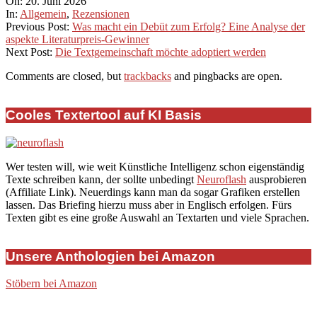
2026-
On:
20. Juni 2026
06-
In:
Allgemein
,
Rezensionen
20
Previous Post:
Was macht ein Debüt zum Erfolg? Eine Analyse der
aspekte Literaturpreis-Gewinner
Next Post:
Die Textgemeinschaft möchte adoptiert werden
Comments are closed, but
trackbacks
and pingbacks are open.
Cooles Textertool auf KI Basis
Wer testen will, wie weit Künstliche Intelligenz schon eigenständig
Texte schreiben kann, der sollte unbedingt
Neuroflash
ausprobieren
(Affiliate Link). Neuerdings kann man da sogar Grafiken erstellen
lassen. Das Briefing hierzu muss aber in Englisch erfolgen. Fürs
Texten gibt es eine große Auswahl an Textarten und viele Sprachen.
Unsere Anthologien bei Amazon
Stöbern bei Amazon