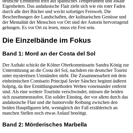
deutsche Ermittlerin trifft auf spanisches Temperament und lokale
Eigenheiten. Das andalusische Flair zieht sich wie ein roter Faden
durch alle drei Bücher und weckt sofortiges Fernweh. Die
Beschreibungen der Landschaften, der kulinarischen Genüsse und
der Mentalität der Menschen vor Ort sind der Autorin hervorragend
gelungen. Es vor Ort zu lesen, muss ein Fest sein.
Die Einzelbände im Fokus
Band 1: Mord an der Costa del Sol
Der Auftakt schickt die Kölner Oberkommissarin Sandra König zur
Unterstützung an die Costa del Sol, nachdem ein deutscher Tourist
unter mysteriösen Umständen stirbt. Die Zusammenarbeit mit dem
einheimischen Comisario Principal Javier Sánchez beginnt äußerst
holprig, da ihre Ermittlungsmethoden Welten voneinander entfernt
sind. Als eine weitere Touristin verschwindet, müssen die beiden
sich zusammenraufen. Ein solider Einstieg, der vor allem durch das
andalusische Flair und die humorvolle Reibung zwischen den
beiden Hauptfiguren lebt, wenngleich der Fall erzählerisch an
manchen Stellen noch etwas Anlauf benötigt.
Band 2: Mörderisches Marbella