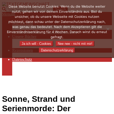
Skip
Diese Website benutzt Cookies. Wenn du die Website weiter
to
TEXTGEMEINSCHAFT
Search
nutzt, gehen wir von deinem Einverständnis aus. Bist du
content
Primary
Menu
unsicher, ob du unsere Webseite mit Cookies nutzen
Navigation
möchtest, dann schau unter der Datenschutzerklärung nach,
Wer wir sind
Menu
was genau das bedeutet. Nach dem Akzeptieren gilt die
Die Hauptakteurinnen
Einverständniserklärung für 4 Wochen. Danach wirst du erneut
Sieben Fragen an… / Autoreninterviews
Unsere Bücher
gefragt.
Autorenservices
Ja ich will - Cookies
Nee nee - nicht mit mir!
Autorenprofile
Rezensionen
Datenschutzerklärung
Rezensionen auf Lovelybooks
Datenschutz
Näheres zu Cookies
AGB
Impressum
Sonne, Strand und
Serienmorde: Der