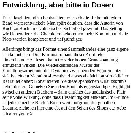
Entwicklung, aber bitte in Dosen
Es ist faszinierend zu beobachten, wie sich die Reihe mit jedem
Band weiterentwickelt. Man spürt deutlich, dass die Autorin von
Buch zu Buch an erzählerischer Sicherheit gewinnt. Das Setting
wird lebendiger, die Charaktere bekommen mehr Konturen und die
Plots werden komplexer und tiefgründiger.
Allerdings bringt das Format eines Sammelbandes eine ganz eigene
Tücke mit sich: Drei Kriminalromane dieser Art direkt
hintereinander zu lesen, kann trotz der hohen Grundspannung
ermüdend wirken. Die wiederkehrenden Muster der
Ermittlungsarbeit und der Dynamik zwischen den Figuren nutzen
sich bei einem Marathon-Leseabend etwas ab. Mein ausdrücklicher
Rat lautet daher: Konsumieren Sie diese spanischen Urlaubskrimis
lieber dosiert. Genießen Sie jeden Band als eigenständiges Highlight
zwischen anderen Büchern – dann entfaltet das andalusische Flair
seine volle Wirkung, ohne dass Lesemüdigkeit einkehrt. Im Grunde
ist jedes einzelne Buch 5 Eulen wert, aufgrund der geballten
Ladung, ziehe ich hier eine ab, auf den Seiten des Shops etc. gebe
ich aber gerne 5.