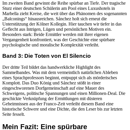
Im zweiten Band gewinnt die Reihe spürbar an Tiefe. Der tragische
Sturz einer deutschen Schülerin am Pool eines Luxushotels in
Marbella zieht Kreise, die weit über das Phänomen des sogenannten
„Balconings“ hinausreichen. Sánchez holt sich erneut die
Unterstützung der Kölner Kollegin. Hier tauchen wir tiefer in das
Geflecht aus Intrigen, Lügen und persönlichen Motiven ein.
Besonders stark: Beide Ermittler werden mit ihrer eigenen
Vergangenheit konfrontiert, was der Geschichte eine spürbare
psychologische und moralische Komplexität verleiht.
Band 3: Die Toten von El Silencio
Der dritte Teil bildet das handwerkliche Highlight des
Sammelbandes. Was mit dem vermeintlich natürlichen Ableben
eines Sprachprofessors beginnt, entpuppt sich als mörderisches
Komplott. Das Duo König und Sánchez stößt in einer
eingeschworenen Dorfgemeinschaft auf eine Mauer des
Schweigens, politische Spannungen und einen Millionen-Deal. Die
geschickte Verknüpfung der Ermittlungen mit düsteren
Geheimnissen aus der Franco-Zeit verleiht diesem Band eine
historische Schwere und eine Dichte, die den Leser bis zur letzten
Seite fesselt.
Mein Fazit: Eine spürbare