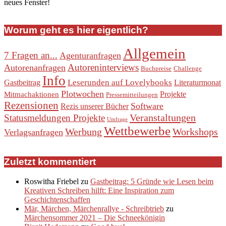
neues Fenster!
Worum geht es hier eigentlich?
Allgemein
7 Fragen an...
Agenturanfragen
Autoreninterviews
Autorenanfragen
Buchpreise
Challenge
Info
Leserunden auf Lovelybooks
Gastbeitrag
Literaturmonat
Plotwochen
Projekte
Mitmachaktionen
Pressemitteilungen
Rezensionen
Software
Rezis unserer Bücher
Veranstaltungen
Statusmeldungen Projekte
Umfrage
Wettbewerbe
Werbung
Workshops
Verlagsanfragen
Zuletzt kommentiert
Roswitha Friebel
zu
Gastbeitrag: 5 Gründe wie Lesen beim
Kreativen Schreiben hilft: Eine Inspiration zum
Geschichtenschaffen
Mär, Märchen, Märchenrallye - Schreibtrieb
zu
Märchensommer 2021 – Die Schneekönigin