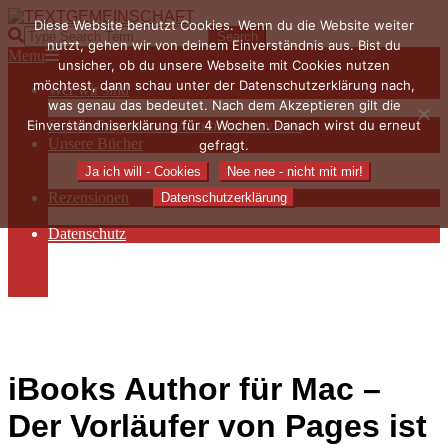
Skip
Diese Website benutzt Cookies. Wenn du die Website weiter
to
TEXTGEMEINSCHAFT
Search
nutzt, gehen wir von deinem Einverständnis aus. Bist du
content
Primary
Menu
unsicher, ob du unsere Webseite mit Cookies nutzen
Navigation
möchtest, dann schau unter der Datenschutzerklärung nach,
Wer wir sind
Menu
was genau das bedeutet. Nach dem Akzeptieren gilt die
Die Hauptakteurinnen
Einverständniserklärung für 4 Wochen. Danach wirst du erneut
Sieben Fragen an… / Autoreninterviews
Unsere Bücher
gefragt.
Autorenservices
Ja ich will - Cookies
Nee nee - nicht mit mir!
Autorenprofile
Rezensionen
Datenschutzerklärung
Rezensionen auf Lovelybooks
Datenschutz
Näheres zu Cookies
AGB
Impressum
iBooks Author für Mac –
Der Vorläufer von Pages ist