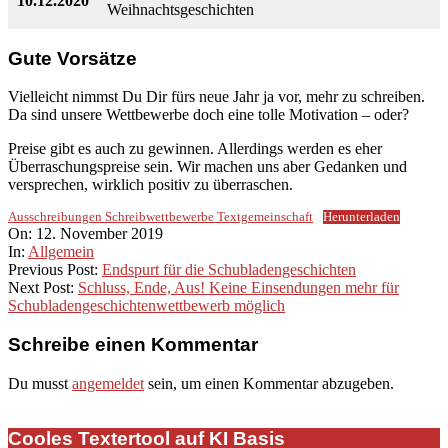
10.12.2020
Weihnachtsgeschichten
Gute Vorsätze
Vielleicht nimmst Du Dir fürs neue Jahr ja vor, mehr zu schreiben.
Da sind unsere Wettbewerbe doch eine tolle Motivation – oder?
Preise gibt es auch zu gewinnen. Allerdings werden es eher
Überraschungspreise sein. Wir machen uns aber Gedanken und
versprechen, wirklich positiv zu überraschen.
Ausschreibungen Schreibwettbewerbe Textgemeinschaft
Herunterladen
2019-
On:
12. November 2019
11-
In:
Allgemein
12
Previous Post:
Endspurt für die Schubladengeschichten
Next Post:
Schluss, Ende, Aus! Keine Einsendungen mehr für
Schubladengeschichtenwettbewerb möglich
Schreibe einen Kommentar
Du musst
angemeldet
sein, um einen Kommentar abzugeben.
Cooles Textertool auf KI Basis