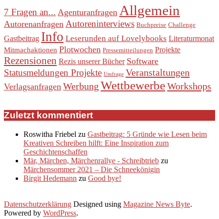
Allgemein
7 Fragen an...
Agenturanfragen
Autoreninterviews
Autorenanfragen
Buchpreise
Challenge
Info
Leserunden auf Lovelybooks
Gastbeitrag
Literaturmonat
Plotwochen
Projekte
Mitmachaktionen
Pressemitteilungen
Rezensionen
Software
Rezis unserer Bücher
Veranstaltungen
Statusmeldungen Projekte
Umfrage
Wettbewerbe
Werbung
Workshops
Verlagsanfragen
Zuletzt kommentiert
Roswitha Friebel
zu
Gastbeitrag: 5 Gründe wie Lesen beim
Kreativen Schreiben hilft: Eine Inspiration zum
Geschichtenschaffen
Mär, Märchen, Märchenrallye - Schreibtrieb
zu
Märchensommer 2021 – Die Schneekönigin
Birgit Hedemann
zu
Good bye!
Datenschutzerklärung
Designed using
Magazine News Byte
.
Powered by
WordPress
.