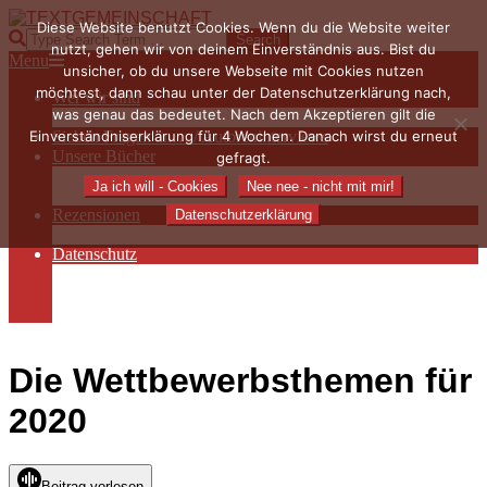
Skip
Diese Website benutzt Cookies. Wenn du die Website weiter
to
TEXTGEMEINSCHAFT
Search
nutzt, gehen wir von deinem Einverständnis aus. Bist du
content
Primary
Menu
unsicher, ob du unsere Webseite mit Cookies nutzen
Navigation
möchtest, dann schau unter der Datenschutzerklärung nach,
Wer wir sind
Menu
was genau das bedeutet. Nach dem Akzeptieren gilt die
Die Hauptakteurinnen
Einverständniserklärung für 4 Wochen. Danach wirst du erneut
Sieben Fragen an… / Autoreninterviews
Unsere Bücher
gefragt.
Autorenservices
Ja ich will - Cookies
Nee nee - nicht mit mir!
Autorenprofile
Rezensionen
Datenschutzerklärung
Rezensionen auf Lovelybooks
Datenschutz
Näheres zu Cookies
AGB
Impressum
Die Wettbewerbsthemen für
2020
Beitrag vorlesen