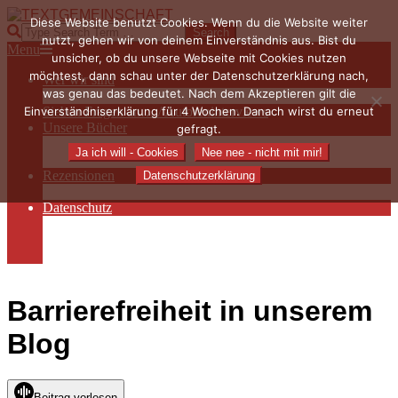
Skip
Diese Website benutzt Cookies. Wenn du die Website weiter
to
TEXTGEMEINSCHAFT
Search
nutzt, gehen wir von deinem Einverständnis aus. Bist du
content
Primary
Menu
unsicher, ob du unsere Webseite mit Cookies nutzen
Navigation
möchtest, dann schau unter der Datenschutzerklärung nach,
Wer wir sind
Menu
was genau das bedeutet. Nach dem Akzeptieren gilt die
Die Hauptakteurinnen
Einverständniserklärung für 4 Wochen. Danach wirst du erneut
Sieben Fragen an… / Autoreninterviews
Unsere Bücher
gefragt.
Autorenservices
Ja ich will - Cookies
Nee nee - nicht mit mir!
Autorenprofile
Rezensionen
Datenschutzerklärung
Rezensionen auf Lovelybooks
Datenschutz
Näheres zu Cookies
AGB
Impressum
Barrierefreiheit in unserem
Blog
Beitrag vorlesen