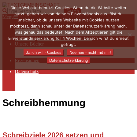
Skip
Diese Website benutzt Cookies. Wenn du die Website weiter
to
TEXTGEMEINSCHAFT
Search
nutzt, gehen wir von deinem Einverständnis aus. Bist du
content
Primary
Menu
unsicher, ob du unsere Webseite mit Cookies nutzen
Navigation
möchtest, dann schau unter der Datenschutzerklärung nach,
Wer wir sind
Menu
was genau das bedeutet. Nach dem Akzeptieren gilt die
Die Hauptakteurinnen
Einverständniserklärung für 4 Wochen. Danach wirst du erneut
Sieben Fragen an… / Autoreninterviews
Unsere Bücher
gefragt.
Autorenservices
Ja ich will - Cookies
Nee nee - nicht mit mir!
Autorenprofile
Rezensionen
Datenschutzerklärung
Rezensionen auf Lovelybooks
Datenschutz
Näheres zu Cookies
AGB
Impressum
Schreibhemmung
Schreibziele 2026 setzen und