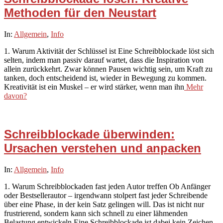
Methoden für den Neustart
2025-
In:
Allgemein
,
Info
10-
1. Warum Aktivität der Schlüssel ist Eine Schreibblockade löst sich
30
selten, indem man passiv darauf wartet, dass die Inspiration von
allein zurückkehrt. Zwar können Pausen wichtig sein, um Kraft zu
tanken, doch entscheidend ist, wieder in Bewegung zu kommen.
Kreativität ist ein Muskel – er wird stärker, wenn man ihn
Mehr
davon?
Schreibblockade überwinden:
Ursachen verstehen und anpacken
2025-
In:
Allgemein
,
Info
10-
1. Warum Schreibblockaden fast jeden Autor treffen Ob Anfänger
27
oder Bestsellerautor – irgendwann stolpert fast jeder Schreibende
über eine Phase, in der kein Satz gelingen will. Das ist nicht nur
frustrierend, sondern kann sich schnell zu einer lähmenden
Belastung entwickeln.Eine Schreibblockade ist dabei kein Zeichen