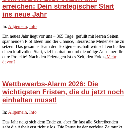
erreichen: Dein strategischer Start
ins neue Jahr
2026-
In:
Allgemein
,
Info
01-
Ein neues Jahr liegt vor uns – 365 Tage, gefüllt mit leeren Seiten,
01
spannenden Plot-Ideen und der Chance, literarische Meilensteine zu
setzen. Das gesamte Team der Textgemeinschaft wünscht euch allen
einen kraftvollen Start, viel Inspiration und die nötige Ausdauer für
eure Projekte! Nach den Feiertagen ist es Zeit, den Fokus
Mehr
davon?
Wettbewerbs-Alarm 2026: Die
wichtigsten Fristen, die du jetzt noch
einhalten musst!
2025-
In:
Allgemein
,
Info
12-
Das Jahr neigt sich dem Ende zu, aber für fast alle Schreibenden
20
geht die Arbeit erst richtig los. Die Pause ist der perfekte Zeitpunkt,