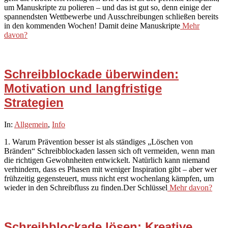
um Manuskripte zu polieren – und das ist gut so, denn einige der
spannendsten Wettbewerbe und Ausschreibungen schließen bereits
in den kommenden Wochen! Damit deine Manuskripte
Mehr
davon?
Schreibblockade überwinden:
Motivation und langfristige
Strategien
2025-
In:
Allgemein
,
Info
12-
1. Warum Prävention besser ist als ständiges „Löschen von
01
Bränden“ Schreibblockaden lassen sich oft vermeiden, wenn man
die richtigen Gewohnheiten entwickelt. Natürlich kann niemand
verhindern, dass es Phasen mit weniger Inspiration gibt – aber wer
frühzeitig gegensteuert, muss nicht erst wochenlang kämpfen, um
wieder in den Schreibfluss zu finden.Der Schlüssel
Mehr davon?
Schreibblockade lösen: Kreative