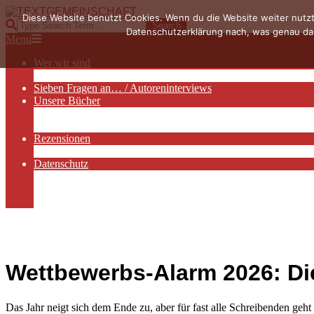
Skip
Diese Website benutzt Cookies. Wenn du die Website weiter nutzt
to
TEXTGEMEINSCHAFT
Search
Datenschutzerklärung nach, was genau das
content
Primary
Menu
Navigation
Wer wir sind
Menu
Die Hauptakteurinnen
Sieben Fragen an… / Autoreninterviews
Unsere Bücher
Autorenservices
Autorenprofile
Rezensionen
Rezensionen auf Lovelybooks
Datenschutz
Näheres zu Cookies
AGB
Impressum
Wettbewerbs-Alarm 2026: Die 
Das Jahr neigt sich dem Ende zu, aber für fast alle Schreibenden geht d