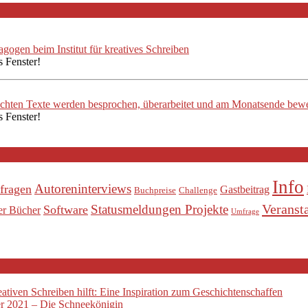
ogen beim Institut für kreatives Schreiben
s Fenster!
ichten Texte werden besprochen, überarbeitet und am Monatsende bewe
s Fenster!
Info
Autoreninterviews
fragen
Gastbeitrag
Buchpreise
Challenge
Veranst
Statusmeldungen Projekte
Software
er Bücher
Umfrage
tiven Schreiben hilft: Eine Inspiration zum Geschichtenschaffen
 2021 – Die Schneekönigin