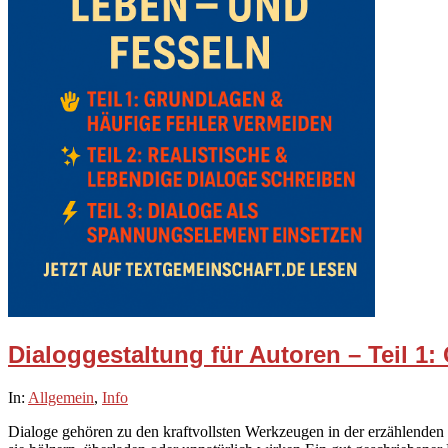
Dialoggestaltung für Autoren – Teil 1
2025-
In:
Allgemein
,
Info
10-
Dialoge gehören zu den kraftvollsten Werkzeugen in der erzählenden
16