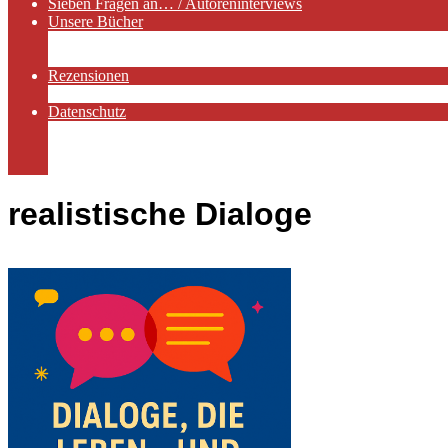
Sieben Fragen an… / Autoreninterviews
Unsere Bücher
Autorenservices
Autorenprofile
Rezensionen
Rezensionen auf Lovelybooks
Datenschutz
Näheres zu Cookies
AGB
Impressum
realistische Dialoge