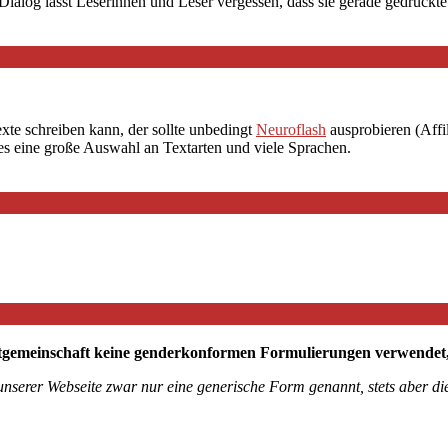
Dialog lässt Leserinnen und Leser vergessen, dass sie gerade gedruckte 
exte schreiben kann, der sollte unbedingt
Neuroflash
ausprobieren (Affil
 es eine große Auswahl an Textarten und viele Sprachen.
tgemeinschaft keine genderkonformen Formulierungen verwendet, mö
 unserer Webseite zwar nur eine generische Form genannt, stets aber 