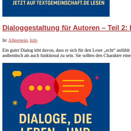
Dialoggestaltung für Autoren – Teil 2:
2025-
In:
Allgemein
,
Info
10-
Ein guter Dialog lebt davon, dass er sich für den Leser „echt“ anfühlt 
20
authentisch als auch funktional zu sein. Sie sollten den Charakter ei