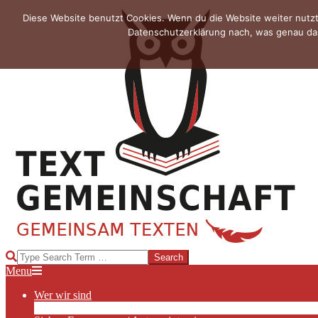
Skip
Diese Website benutzt Cookies. Wenn du die Website weiter nutzt
to
Datenschutzerklärung nach, was genau das
content
TEXTGEMEINSCHAFT
Search
Primary
Menu
Navigation
Wer wir sind
Menu
Die Hauptakteurinnen