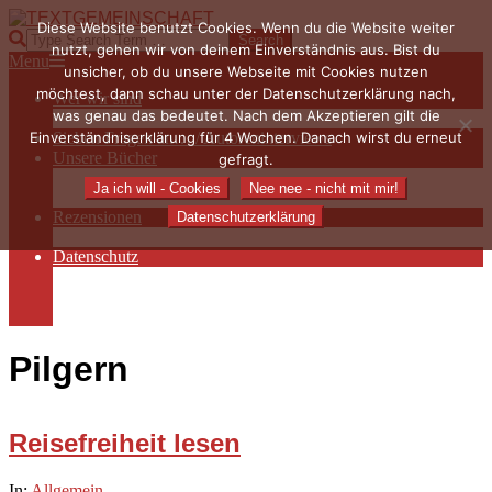
Skip
Diese Website benutzt Cookies. Wenn du die Website weiter
to
TEXTGEMEINSCHAFT
Search
nutzt, gehen wir von deinem Einverständnis aus. Bist du
content
Primary
Menu
unsicher, ob du unsere Webseite mit Cookies nutzen
Navigation
möchtest, dann schau unter der Datenschutzerklärung nach,
Wer wir sind
Menu
was genau das bedeutet. Nach dem Akzeptieren gilt die
Die Hauptakteurinnen
Einverständniserklärung für 4 Wochen. Danach wirst du erneut
Sieben Fragen an… / Autoreninterviews
Unsere Bücher
gefragt.
Autorenservices
Ja ich will - Cookies
Nee nee - nicht mit mir!
Autorenprofile
Rezensionen
Datenschutzerklärung
Rezensionen auf Lovelybooks
Datenschutz
Näheres zu Cookies
AGB
Impressum
Pilgern
Reisefreiheit lesen
2020-
In:
Allgemein