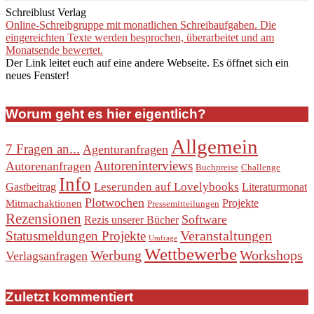
Schreiblust Verlag
Online-Schreibgruppe mit monatlichen Schreibaufgaben. Die
eingereichten Texte werden besprochen, überarbeitet und am
Monatsende bewertet.
Der Link leitet euch auf eine andere Webseite. Es öffnet sich ein
neues Fenster!
Worum geht es hier eigentlich?
Allgemein
7 Fragen an...
Agenturanfragen
Autoreninterviews
Autorenanfragen
Buchpreise
Challenge
Info
Leserunden auf Lovelybooks
Gastbeitrag
Literaturmonat
Plotwochen
Projekte
Mitmachaktionen
Pressemitteilungen
Rezensionen
Software
Rezis unserer Bücher
Veranstaltungen
Statusmeldungen Projekte
Umfrage
Wettbewerbe
Werbung
Workshops
Verlagsanfragen
Zuletzt kommentiert