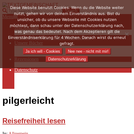
Skip
Diese Website benutzt Cookies. Wenn du die Website weiter
to
TEXTGEMEINSCHAFT
Search
nutzt, gehen wir von deinem Einverständnis aus. Bist du
content
Primary
Menu
unsicher, ob du unsere Webseite mit Cookies nutzen
Navigation
möchtest, dann schau unter der Datenschutzerklärung nach,
Wer wir sind
Menu
was genau das bedeutet. Nach dem Akzeptieren gilt die
Die Hauptakteurinnen
Einverständniserklärung für 4 Wochen. Danach wirst du erneut
Sieben Fragen an… / Autoreninterviews
Unsere Bücher
gefragt.
Autorenservices
Ja ich will - Cookies
Nee nee - nicht mit mir!
Autorenprofile
Rezensionen
Datenschutzerklärung
Rezensionen auf Lovelybooks
Datenschutz
Näheres zu Cookies
AGB
Impressum
pilgerleicht
Reisefreiheit lesen
2020-
In:
Allgemein