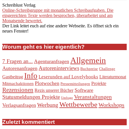
Schreiblust Verlag
Online-Schreibgruppe mit monatlichen Schreibaufgaben. Die
eingereichten Texte werden besprochen, überarbeitet und am
Monatsende bewertet.
Der Link leitet euch auf eine andere Webseite. Es öffnet sich ein
neues Fenster!
Worum geht es hier eigentlich?
Allgemein
7 Fragen an...
Agenturanfragen
Autoreninterviews
Autorenanfragen
Buchpreise
Challenge
Info
Leserunden auf Lovelybooks
Gastbeitrag
Literaturmonat
Plotwochen
Projekte
Mitmachaktionen
Pressemitteilungen
Rezensionen
Software
Rezis unserer Bücher
Veranstaltungen
Statusmeldungen Projekte
Umfrage
Wettbewerbe
Werbung
Workshops
Verlagsanfragen
Zuletzt kommentiert